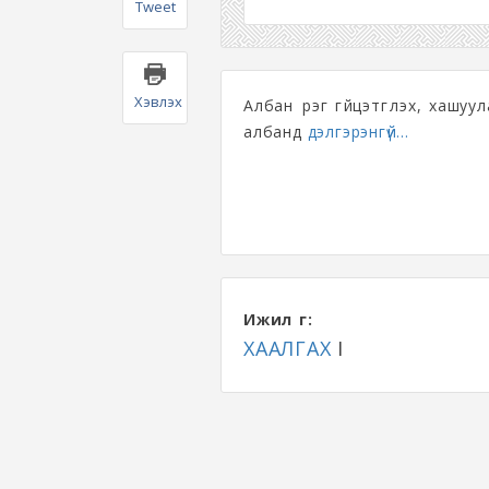
Tweet
Хэвлэх
Албан үүрэг гүйцэтгүүлэх, хашуу
албанд
дэлгэрэнгүй...
Ижил үг:
ХААЛГАХ
I