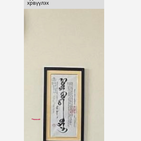
хөрвүүлэх