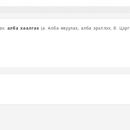
лах:
алба хаалгах
(а. Алба явуулах, алба эрхлүүлэх; б. Цэр