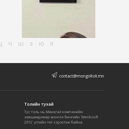
Ц
Ч
Ш
Э
Ю
Я
contact@mongoltoli.mn
Толийн тухай
Тус толь нь Мөнхгал компанийн
зөвшөөрлөөр монгол бичгийн 'Menksoft
2012' үсгийн тиг хэрэглэж байна.