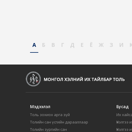
А
Б
В
Г
Д
Е
Ё
Ж
З
И
Мэдээлэл
Бусад
Толь зохиох арга зүй
Их хайса
Толийн сан үсгийн дарааллаар
Үнэлгээ 
Толийн зургийн сан
Үнэлгээ 