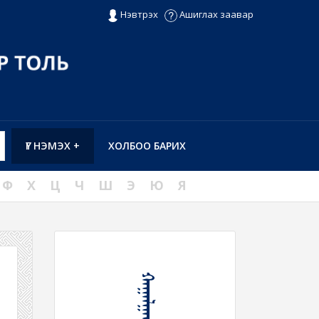
Нэвтрэх
Ашиглах заавар
ҮГ НЭМЭХ +
ХОЛБОО БАРИХ
Ф
Х
Ц
Ч
Ш
Э
Ю
Я
ᠬᠠᠭᠠᠯᠭᠠᠬᠤ