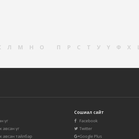
К
Л
М
Н
О
П
Р
С
Т
У
Ү
Ф
Х
Сошиал сайт
н үг
Facebook
их авсан үг
Twitter
их авсан тайлбар
Google Plus