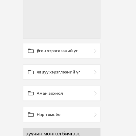
Өргөн хэрэглээний үг
Явцуу хэрэглээний үг
Аман зохиол
Нэр томьёо
хуучин монгол бичгээс