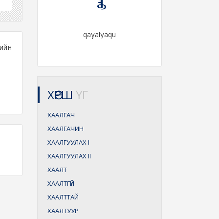
qaγalγaqu
гийн
ХӨРШ
ҮГ
ХААЛГАЧ
ХААЛГАЧИН
ХААЛГУУЛАХ
I
ХААЛГУУЛАХ
II
ХААЛТ
ХААЛТГҮЙ
ХААЛТТАЙ
ХААЛТУУР