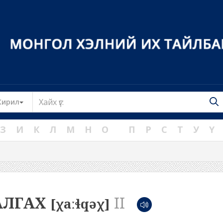
Toggle Dropdown
Кирил
З
И
К
Л
М
Н
О
П
Р
С
Т
У
Ү
АЛГАХ
II
[χaːɬqəχ]