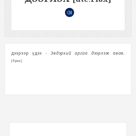
Үдээрээр үдэх -
Эвдэрхий аргаа үдээрлэж авав.
[Яриа]