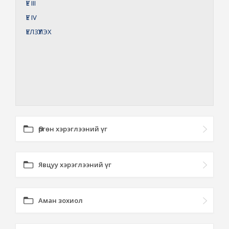
ҮЕ
III
ҮЕ
IV
ҮЕЛЗҮҮЛЭХ
Өргөн хэрэглээний үг
Явцуу хэрэглээний үг
Аман зохиол