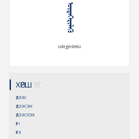
ᠦᠳᠡᠭᠡᠷᠢᠯᠡᠬᠦ
üdegerilekü
ХӨРШ
ҮГ
ҮДЭЭС
ҮДЭЭСЭН
ҮДЭЭСЛЭХ
ҮЕ
I
ҮЕ
II