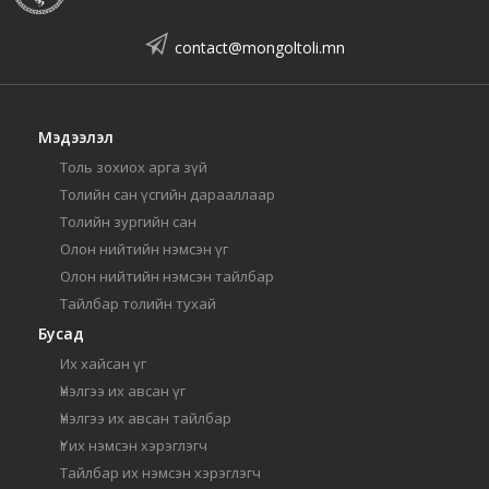
contact@mongoltoli.mn
Мэдээлэл
Толь зохиох арга зүй
Толийн сан үсгийн дарааллаар
Толийн зургийн сан
Олон нийтийн нэмсэн үг
Олон нийтийн нэмсэн тайлбар
Тайлбар толийн тухай
Бусад
Их хайсан үг
Үнэлгээ их авсан үг
Үнэлгээ их авсан тайлбар
Үг их нэмсэн хэрэглэгч
Тайлбар их нэмсэн хэрэглэгч