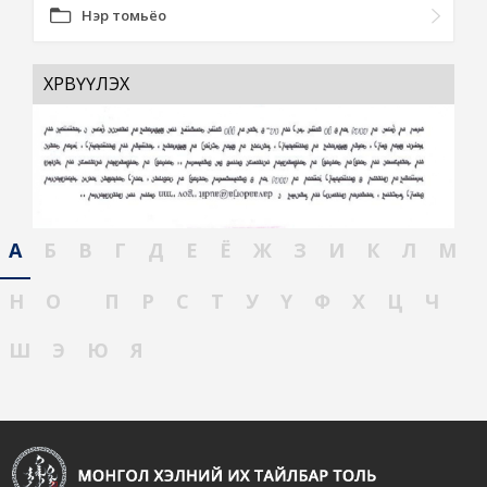
Нэр томьёо
ХӨРВҮҮЛЭХ
А
Б
В
Г
Д
Е
Ё
Ж
З
И
К
Л
М
Н
О
П
Р
С
Т
У
Ү
Ф
Х
Ц
Ч
Ш
Э
Ю
Я