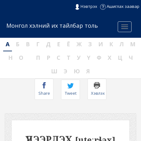
Нэвтрэх
Ашиглах заавар
Монгол хэлний их тайлбар толь
Menu
А
Б
В
Г
Д
Е
Ё
Ж
З
И
К
Л
М
Н
О
П
Р
С
Т
У
Ү
Ф
Х
Ц
Ч
Ш
Э
Ю
Я
Share
Tweet
Хэвлэх
ҮДЭЭРЛЭХ
[uteːrɬəx]