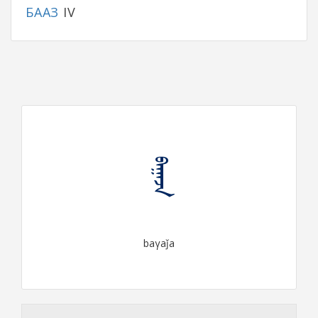
БААЗ
IV
ᠪᠠᠭᠠᠵᠠ
baγaǰa