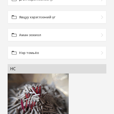
Явцуу хэрэглээний үг
Аман зохиол
Нэр томьёо
ҮНС