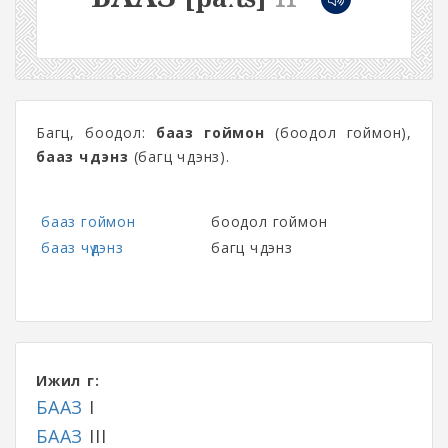
Багц, боодол:
бааз гоймон
(боодол гоймон),
бааз чүдэнз
(багц чүдэнз).
бааз гоймон
боодол гоймон
бааз чүдэнз
багц чүдэнз
Ижил үг:
БААЗ
I
БААЗ
III