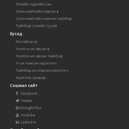
Толийн зургийн сан
Олон нийтийн нэмсэн үг
Олон нийтийн нэмсэн тайлбар
Тайлбар толийн тухай
Бусад
Их хайсан үг
Үнэлгээ их авсан үг
Үнэлгээ их авсан тайлбар
Үг их нэмсэн хэрэглэгч
Тайлбар их нэмсэн хэрэглэгч
Ашиглах заавар
Сошиал сайт
Facebook
Twitter
Google Plus
Youtube
Linked In