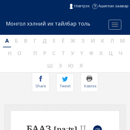
Нэвтрэх
Ашиглах заавар
Монгол хэлний их тайлбар толь
Menu
А
Б
В
Г
Д
Е
Ё
Ж
З
И
К
Л
М
Н
О
П
Р
С
Т
У
Ү
Ф
Х
Ц
Ч
Ш
Э
Ю
Я
Share
Tweet
Хэвлэх
БААЗ
II
[paːʦ]