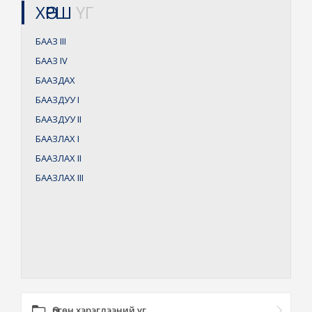
ХӨРШ
ҮГ
БААЗ
III
БААЗ
IV
БААЗДАХ
БААЗДУУ
I
БААЗДУУ
II
БААЗЛАХ
I
БААЗЛАХ
II
БААЗЛАХ
III
Өргөн хэрэглээний үг