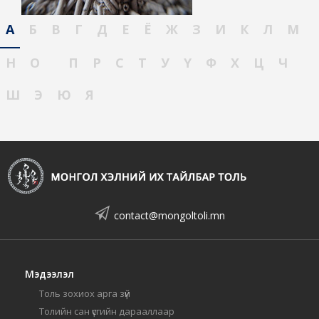
А
Б
В
Г
Д
Е
Ё
Ж
З
И
К
Л
М
Н
О
П
Р
С
Т
У
Ү
Ф
Х
Ц
Ч
Ш
Э
Ю
Я
contact@mongoltoli.mn
Мэдээлэл
Толь зохиох арга зүй
Толийн сан үсгийн дарааллаар