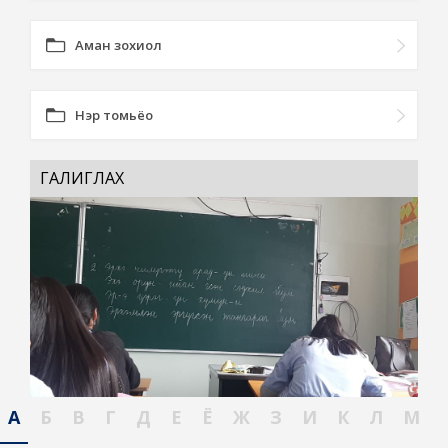
Аман зохиол
Нэр томьёо
ГАЛИГЛАХ
А
Б
В
Г
Д
Е
Ё
Ж
З
И
К
Л
М