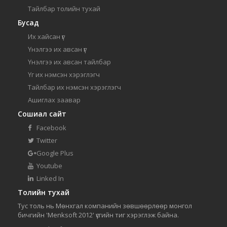
Тайлбар толийн тухай
Бусад
Их хайсан үг
Үнэлгээ их авсан үг
Үнэлгээ их авсан тайлбар
Үг их нэмсэн хэрэглэгч
Тайлбар их нэмсэн хэрэглэгч
Ашиглах заавар
Сошиал сайт
Facebook
Twitter
Google Plus
Youtube
Linked In
Толийн тухай
Тус толь нь Мөнхгал компанийн зөвшөөрлөөр монгол
бичгийн 'Menksoft 2012' үсгийн тиг хэрэглэж байна.