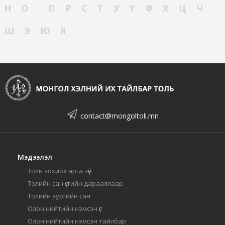
Н
О
П
Р
С
Т
У
Ү
Ф
Х
Ц
Ч
Ш
Э
Ю
Я
contact@mongoltoli.mn
Мэдээлэл
Толь зохиох арга зүй
Толийн сан үсгийн дарааллаар
Толийн зургийн сан
Олон нийтийн нэмсэн үг
Олон нийтийн нэмсэн тайлбар