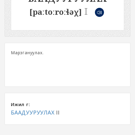
I
[paːtoːroːɬəχ]
Марзгануулах.
Ижил үг:
БААДУУРУУЛАХ
II