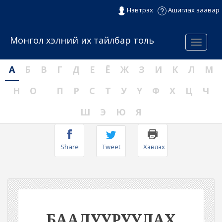
Нэвтрэх
Ашиглах заавар
Монгол хэлний их тайлбар толь
Menu
А
Б
В
Г
Д
Е
Ё
Ж
З
И
К
Л
М
Н
О
П
Р
С
Т
У
Ү
Ф
Х
Ц
Ч
Ш
Э
Ю
Я
Share
Tweet
Хэвлэх
БААДУУРУУЛАХ