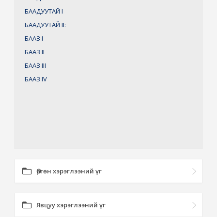
БААДУУТАЙ
I
БААДУУТАЙ
II:
БААЗ
I
БААЗ
II
БААЗ
III
БААЗ
IV
Өргөн хэрэглээний үг
Явцуу хэрэглээний үг