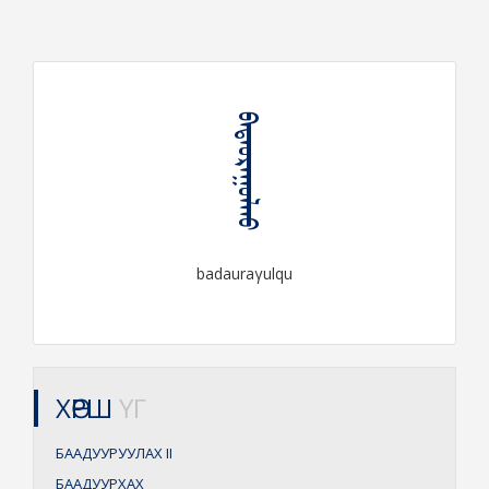
ᠪᠠᠳᠠᠤᠷᠠᠭᠤᠯᠬᠤ
badauraγulqu
ХӨРШ
ҮГ
БААДУУРУУЛАХ
II
БААДУУРХАХ