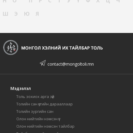
Н
О
П
Р
С
Т
У
Ү
Ф
Х
Ц
Ч
Ш
Э
Ю
Я
contact@mongoltoli.mn
Мэдээлэл
Толь зохиох арга зүй
Толийн сан үсгийн дарааллаар
Толийн зургийн сан
Олон нийтийн нэмсэн үг
Олон нийтийн нэмсэн тайлбар