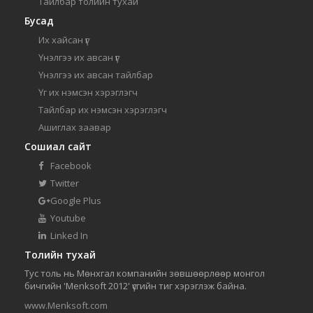
Тайлбар толийн тухай
Бусад
Их хайсан үг
Үнэлгээ их авсан үг
Үнэлгээ их авсан тайлбар
Үг их нэмсэн хэрэглэгч
Тайлбар их нэмсэн хэрэглэгч
Ашиглах заавар
Сошиал сайт
Facebook
Twitter
Google Plus
Youtube
Linked In
Толийн тухай
Тус толь нь Мөнхгал компанийн зөвшөөрлөөр монгол
бичгийн 'Menksoft 2012' үсгийн тиг хэрэглэж байна.
www.Menksoft.com