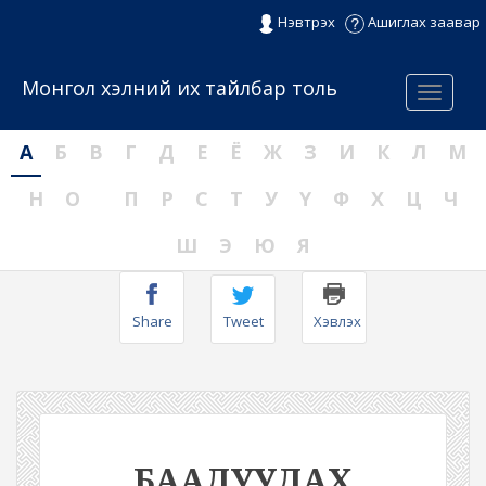
Нэвтрэх
Ашиглах заавар
Монгол хэлний их тайлбар толь
Menu
А
Б
В
Г
Д
Е
Ё
Ж
З
И
К
Л
М
Н
О
П
Р
С
Т
У
Ү
Ф
Х
Ц
Ч
Ш
Э
Ю
Я
Share
Tweet
Хэвлэх
БААДУУДАХ