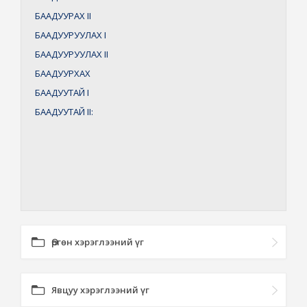
БААДУУРАХ
II
БААДУУРУУЛАХ
I
БААДУУРУУЛАХ
II
БААДУУРХАХ
БААДУУТАЙ
I
БААДУУТАЙ
II:
Өргөн хэрэглээний үг
Явцуу хэрэглээний үг