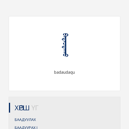
ᠪᠠᠳᠠᠤᠳᠠᠬᠤ
badaudaqu
ХӨРШ
ҮГ
БААДУУЛАХ
БААДУУРАХ
I