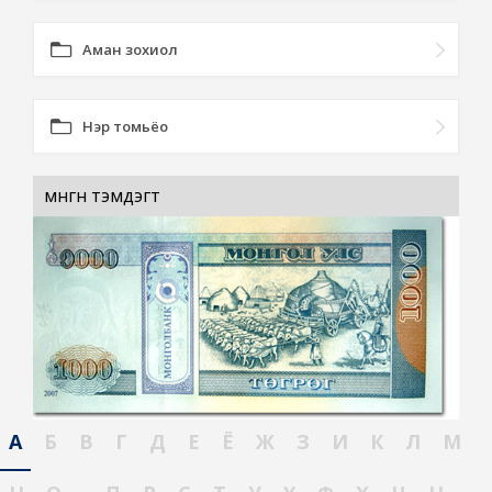
Аман зохиол
Нэр томьёо
мөнгөн тэмдэгт
А
Б
В
Г
Д
Е
Ё
Ж
З
И
К
Л
М