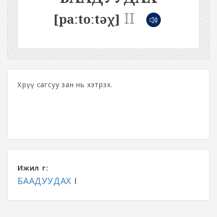
II
[paːtoːtəχ]
Хөөрүү сагсуу зан нь хэтрэх.
Ижил үг:
БААДУУДАХ
I