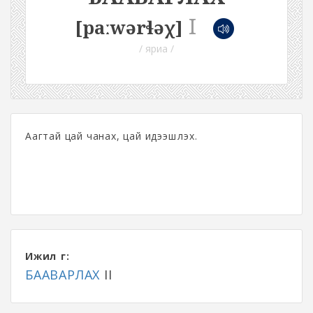
I
[paːwərɬəχ]
/ яриа /
Аагтай цай чанах, цай идээшүүлэх.
Ижил үг:
БААВАРЛАХ
II