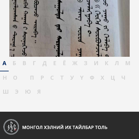
А
Б
В
Г
Д
Е
Ё
Ж
З
И
К
Л
М
Н
О
П
Р
С
Т
У
Ү
Ф
Х
Ц
Ч
Ш
Э
Ю
Я