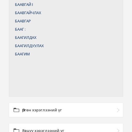
БААВГАЙ
I
БААВГАЙЧЛАХ
БААВГАР
БААГ
:
БААГИЛДАХ
БААГИЛДУУЛАХ
БААГИМ
Өргөн хэрэглээний үг
Явцуу хэрэглээний үг