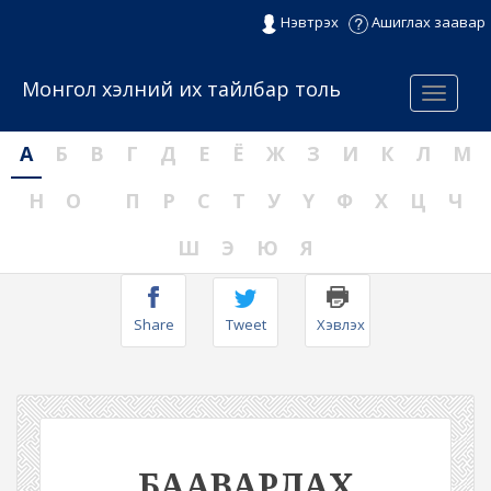
Нэвтрэх
Ашиглах заавар
Монгол хэлний их тайлбар толь
Menu
А
Б
В
Г
Д
Е
Ё
Ж
З
И
К
Л
М
Н
О
П
Р
С
Т
У
Ү
Ф
Х
Ц
Ч
Ш
Э
Ю
Я
Share
Tweet
Хэвлэх
БААВАРЛАХ