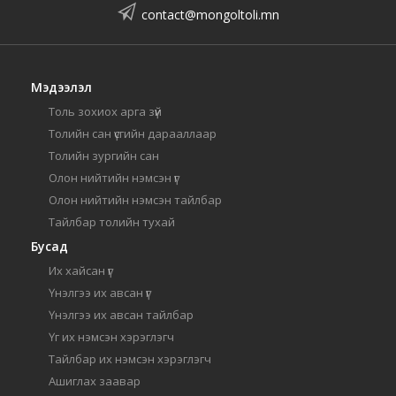
contact@mongoltoli.mn
Мэдээлэл
Толь зохиох арга зүй
Толийн сан үсгийн дарааллаар
Толийн зургийн сан
Олон нийтийн нэмсэн үг
Олон нийтийн нэмсэн тайлбар
Тайлбар толийн тухай
Бусад
Их хайсан үг
Үнэлгээ их авсан үг
Үнэлгээ их авсан тайлбар
Үг их нэмсэн хэрэглэгч
Тайлбар их нэмсэн хэрэглэгч
Ашиглах заавар