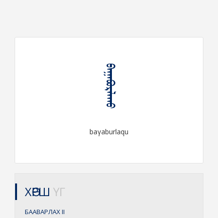
ᠪᠠᠭᠠᠪᠤᠷᠯᠠᠬᠤ
baγaburlaqu
ХӨРШ
ҮГ
БААВАРЛАХ
II