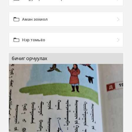
Аман зохиол
Нэр томьёо
бичиг орчуулах