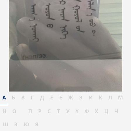
А
Б
В
Г
Д
Е
Ё
Ж
З
И
К
Л
М
Н
О
П
Р
С
Т
У
Ү
Ф
Х
Ц
Ч
Ш
Э
Ю
Я