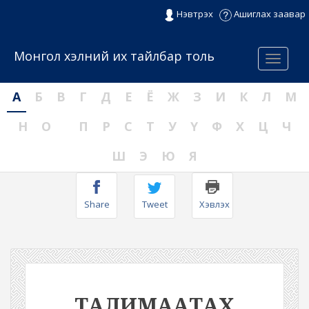
Нэвтрэх
Ашиглах заавар
Монгол хэлний их тайлбар толь
Menu
А
Б
В
Г
Д
Е
Ё
Ж
З
И
К
Л
М
Н
О
П
Р
С
Т
У
Ү
Ф
Х
Ц
Ч
Ш
Э
Ю
Я
Share
Tweet
Хэвлэх
ТАЛИМААТАХ