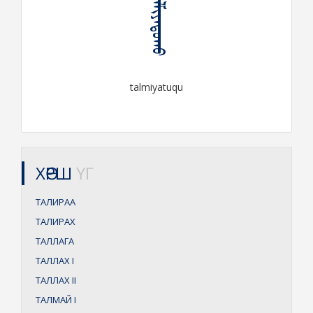
ᠲᠠᠯᠮᠢᠶᠠᠲᠤᠬᠤ
talmiyatuqu
ХӨРШ
ҮГ
ТАЛИРАА
ТАЛИРАХ
ТАЛЛАГА
ТАЛЛАХ
I
ТАЛЛАХ
II
ТАЛМАЙ
I