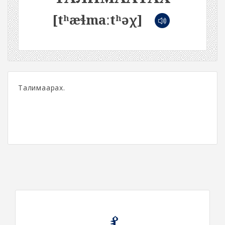
[tʰæɬmaːtʰəχ]
Талимаарах.