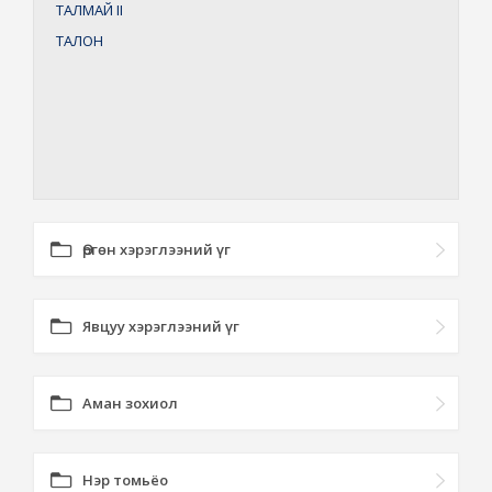
ТАЛМАЙ
II
ТАЛОН
Өргөн хэрэглээний үг
Явцуу хэрэглээний үг
Аман зохиол
Нэр томьёо