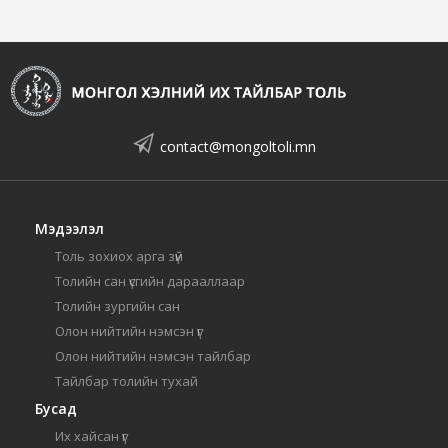
contact@mongoltoli.mn
Мэдээлэл
Толь зохиох арга зүй
Толийн сан үсгийн дарааллаар
Толийн зургийн сан
Олон нийтийн нэмсэн үг
Олон нийтийн нэмсэн тайлбар
Тайлбар толийн тухай
Бусад
Их хайсан үг