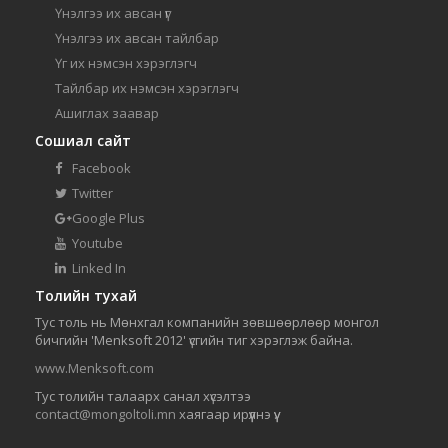
Үнэлгээ их авсан үг
Үнэлгээ их авсан тайлбар
Үг их нэмсэн хэрэглэгч
Тайлбар их нэмсэн хэрэглэгч
Ашиглах заавар
Сошиал сайт
Facebook
Twitter
Google Plus
Youtube
Linked In
Толийн тухай
Тус толь нь Мөнхгал компанийн зөвшөөрлөөр монгол
бичгийн 'Menksoft 2012' үсгийн тиг хэрэглэж байна.
www.Menksoft.com
Тус толийн талаарх санал хүсэлтээ
contact@mongoltoli.mn
хаягаар ирүүлнэ үү.