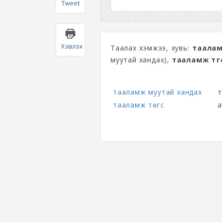
Tweet
Хэвлэх
Таалах хэмжээ, хувь:
таалам
муутай хандах),
тааламж төг
тааламж муутай хандах
т
тааламж төгс
а