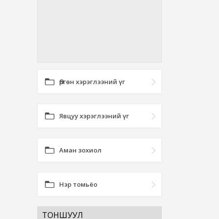
Өргөн хэрэглээний үг
Явцуу хэрэглээний үг
Аман зохиол
Нэр томьёо
ТОНШУУЛ