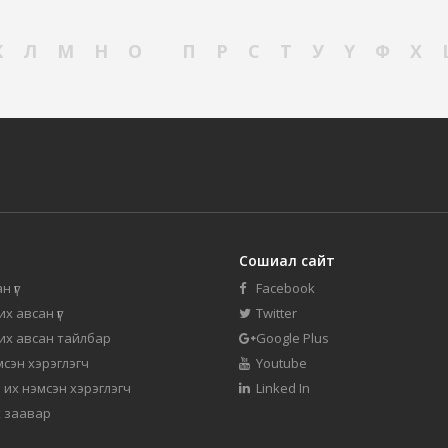
К
Л
М
Н
О
П
Р
С
Т
У
Ү
Ф
Х
Сошиал сайт
н үг
Facebook
их авсан үг
Twitter
 их авсан тайлбар
Google Plus
мсэн хэрэглэгч
Youtube
 их нэмсэн хэрэглэгч
Linked In
 заавар