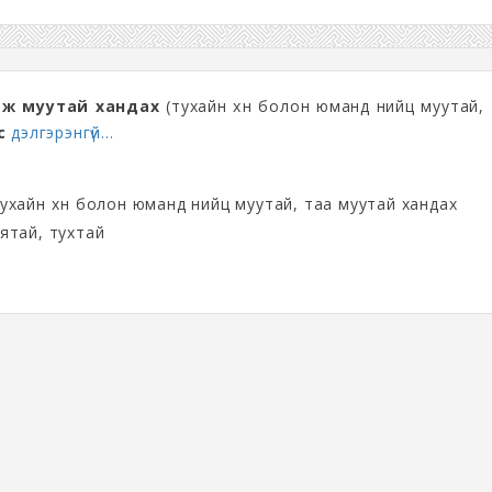
ж муутай хандах
(тухайн хүн болон юманд нийц муутай,
с
дэлгэрэнгүй...
ухайн хүн болон юманд нийц муутай, таа муутай хандах
ятай, тухтай