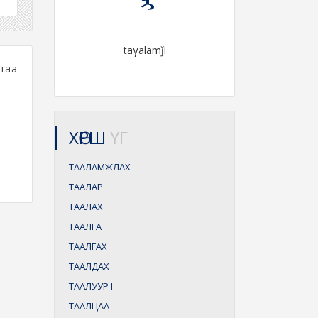
taγalamǰi
 таа
ХӨРШ
ҮГ
ТААЛАМЖЛАХ
ТААЛАР
ТААЛАХ
ТААЛГА
ТААЛГАХ
ТААЛДАХ
ТААЛУУР
I
ТААЛЦАА