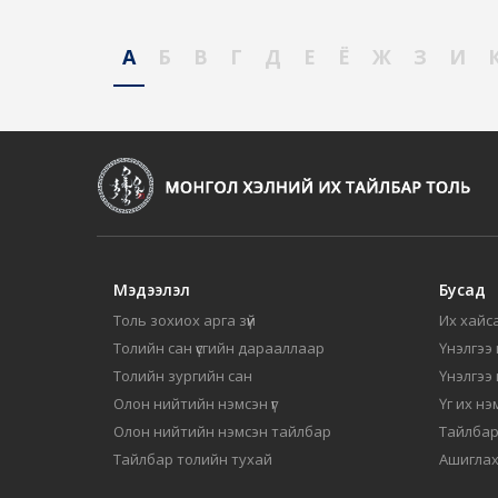
А
Б
В
Г
Д
Е
Ё
Ж
З
И
Мэдээлэл
Бусад
Толь зохиох арга зүй
Их хайса
Толийн сан үсгийн дарааллаар
Үнэлгээ 
Толийн зургийн сан
Үнэлгээ
Олон нийтийн нэмсэн үг
Үг их нэ
Олон нийтийн нэмсэн тайлбар
Тайлбар
Тайлбар толийн тухай
Ашиглах