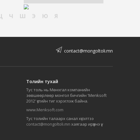
Ц
Ч
Ш
Э
Ю
Я
contact@mongoltoli.mn
Толийн тухай
Тус толь нь Мөнхгал компанийн
зөвшөөрлөөр монгол бичгийн 'Menksoft
2012' үсгийн тиг хэрэглэж байна.
www.Menksoft.com
Тус толийн талаарх санал хүсэлтээ
contact@mongoltoli.mn
хаягаар ирүүлнэ үү.