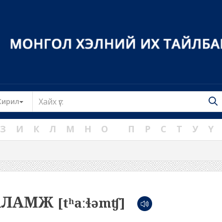
Toggle Dropdown
Кирил
З
И
К
Л
М
Н
О
П
Р
С
Т
У
Ү
АЛАМЖ
[tʰaːɬəmʧ]