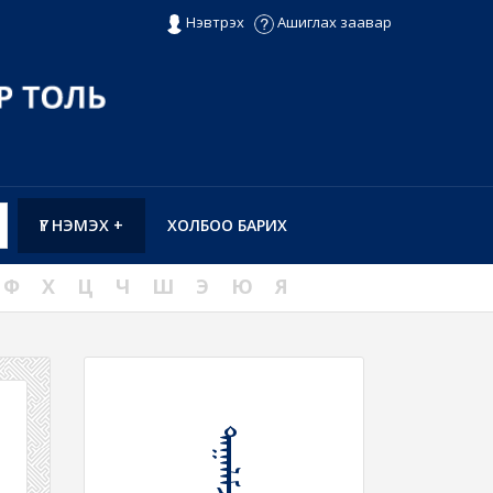
Нэвтрэх
Ашиглах заавар
ҮГ НЭМЭХ +
ХОЛБОО БАРИХ
Ф
Х
Ц
Ч
Ш
Э
Ю
Я
ᠲᠠᠭᠠᠯᠠᠮᠵᠢ