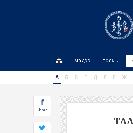
МЭДЭЭ
ТОЛЬ
А
Б
В
Г
Д
Е
Ё
Ж
Share
ТА