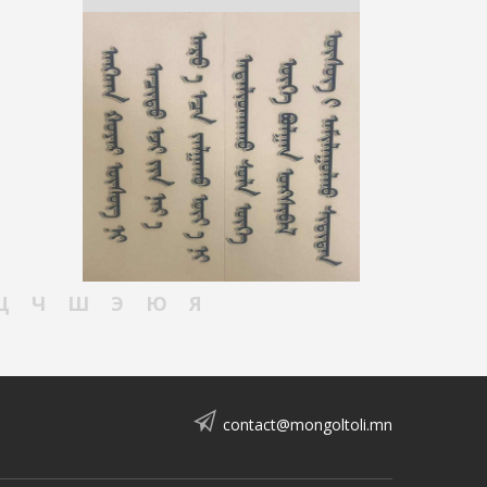
Ц
Ч
Ш
Э
Ю
Я
contact@mongoltoli.mn