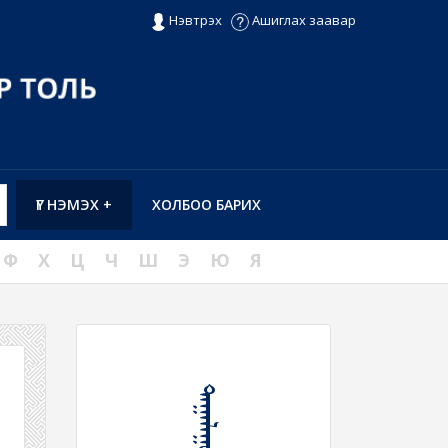
Нэвтрэх
Ашиглах заавар
ҮГ НЭМЭХ +
ХОЛБОО БАРИХ
Ф
Х
Ц
Ч
Ш
Э
Ю
Я
ᠲᠠᠭᠠᠯᠠᠭᠤᠷ