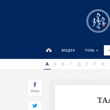
МЭДЭЭ
ТОЛЬ
А
Б
В
Г
Д
Е
Ё
Ж
Share
ТА