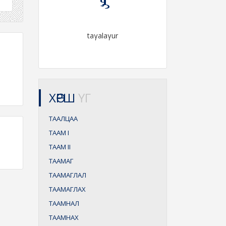
taγalaγur
ХӨРШ
ҮГ
ТААЛЦАА
ТААМ
I
ТААМ
II
ТААМАГ
ТААМАГЛАЛ
ТААМАГЛАХ
ТААМНАЛ
ТААМНАХ