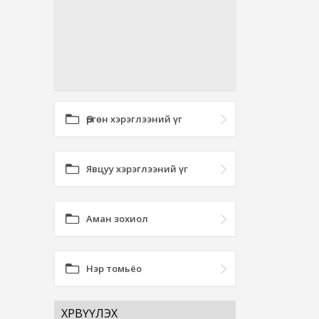
Өргөн хэрэглээний үг
Явцуу хэрэглээний үг
Аман зохиол
Нэр томьёо
ХӨРВҮҮЛЭХ