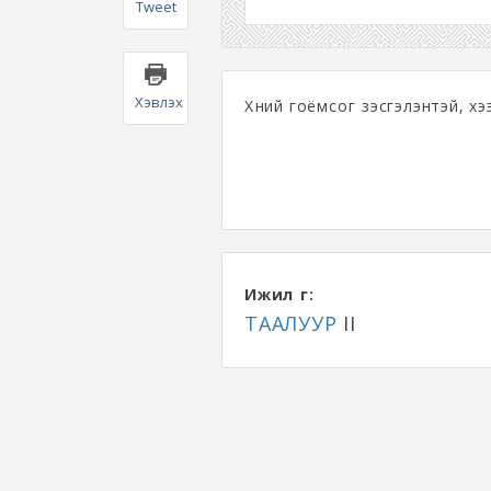
Tweet
Хэвлэх
Хүний гоёмсог үзэсгэлэнтэй, х
Ижил үг:
ТААЛУУР
II