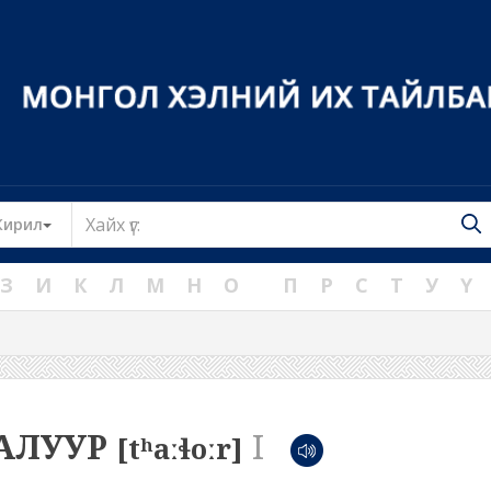
Toggle Dropdown
Кирил
З
И
К
Л
М
Н
О
П
Р
С
Т
У
Ү
АЛУУР
I
[tʰaːɬoːr]