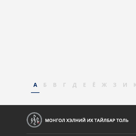
А
Б
В
Г
Д
Е
Ё
Ж
З
И