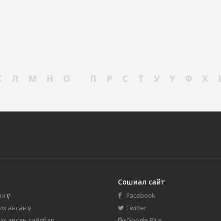
К
Л
М
Н
О
П
Р
С
Т
У
Ү
Ф
Х
Сошиал сайт
н үг
Facebook
их авсан үг
Twitter
 их авсан тайлбар
Google Plus