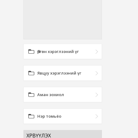
Өргөн хэрэглээний үг
Явцуу хэрэглээний үг
Аман зохиол
Нэр томьёо
ХӨРВҮҮЛЭХ