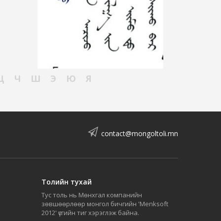
Ц
Ч
Ш
Э
Ю
Я
contact@mongoltoli.mn
Толийн тухай
Тус толь нь Мөнхгал компанийн
зөвшөөрлөөр монгол бичгийн 'Menksoft
2012' үсгийн тиг хэрэглэж байна.