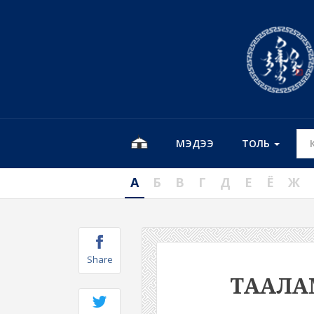
МЭДЭЭ
ТОЛЬ
А
Б
В
Г
Д
Е
Ё
Ж
Share
ТААЛ