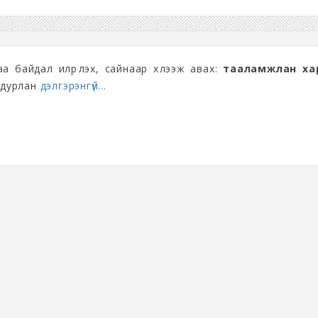
а байдал илрүүлэх, сайнаар хүлээж авах:
тааламжлан ха
, дурлан
дэлгэрэнгүй...