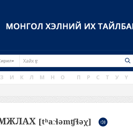
Toggle Dropdown
Кирил
З
И
К
Л
М
Н
О
П
Р
С
Т
У
Ү
АМЖЛАХ
[tʰaːɬəmʧɬəχ]