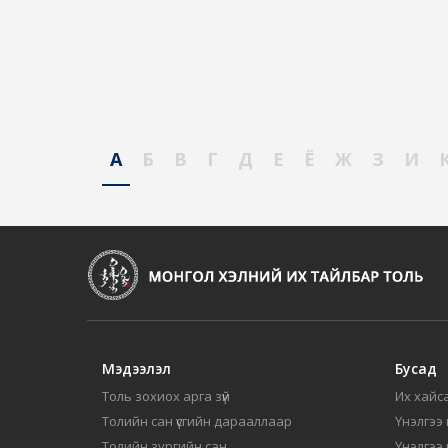
А
Б
В
Г
Д
Е
Ё
Ж
З
И
Мэдээлэл
Бусад
Толь зохиох арга зүй
Их хайса
Толийн сан үсгийн дарааллаар
Үнэлгээ 
Толийн зургийн сан
Үнэлгээ