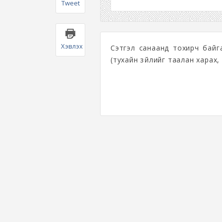
Tweet
Хэвлэх
Сэтгэл санаанд тохирч байга
(тухайн зүйлийг таалан харах