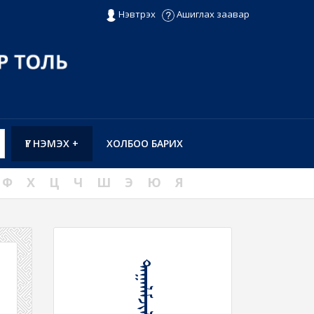
Нэвтрэх
Ашиглах заавар
ҮГ НЭМЭХ +
ХОЛБОО БАРИХ
Ф
Х
Ц
Ч
Ш
Э
Ю
Я
ᠲᠠᠭᠠᠯᠠᠮᠵᠢᠯᠠᠬᠤ