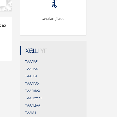
taγalamǰilaqu
рах
ХӨРШ
ҮГ
ТААЛАР
ТААЛАХ
ТААЛГА
ТААЛГАХ
ТААЛДАХ
ТААЛУУР
I
ТААЛЦАА
ТААМ
I