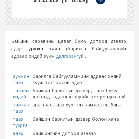
Байшин саравчны цаваг буюу дотоод дээвэр,
адар:
дүүжин тааз
(барилга байгууламжийн
адраас хөндий зүүж
дэлгэрэнгүй...
дүүжин
барилга байгууламжийн адраас хөндий
тааз
зүүж тогтоосон адар
таазны
байшин барилгын дээвэр, тааз буюу
хөндий
дотоод гадаад дээврийн хоорондох зай
намхан
шалнаас тааз хүртэлх хэмжээ нь бага
тааз
тааз
байшин барилгын дээвэр болон хана
туурга
адар
байшингийн дотоод дээвэр