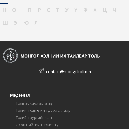
Н
О
П
Р
С
Т
У
Ү
Ф
Х
Ц
Ч
Ш
Э
Ю
Я
contact@mongoltoli.mn
Мэдээлэл
Толь зохиох арга зүй
Толийн сан үсгийн дарааллаар
Толийн зургийн сан
Олон нийтийн нэмсэн үг