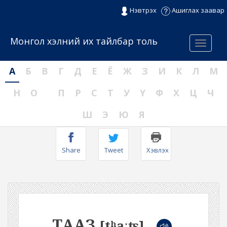
Нэвтрэх
Ашиглах заавар
Монгол хэлний их тайлбар толь
Menu
А
Б
В
Г
Д
Е
Ё
Ж
З
И
К
Л
М
Н
О
П
Р
С
Т
У
Ү
Ф
Х
Ц
Ч
Ш
Э
Ю
Я
Share
Tweet
Хэвлэх
ТААЗ
[tʰaːʦ]