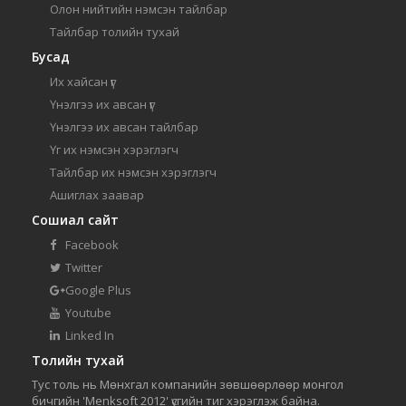
Олон нийтийн нэмсэн тайлбар
Тайлбар толийн тухай
Бусад
Их хайсан үг
Үнэлгээ их авсан үг
Үнэлгээ их авсан тайлбар
Үг их нэмсэн хэрэглэгч
Тайлбар их нэмсэн хэрэглэгч
Ашиглах заавар
Сошиал сайт
Facebook
Twitter
Google Plus
Youtube
Linked In
Толийн тухай
Тус толь нь Мөнхгал компанийн зөвшөөрлөөр монгол
бичгийн 'Menksoft 2012' үсгийн тиг хэрэглэж байна.