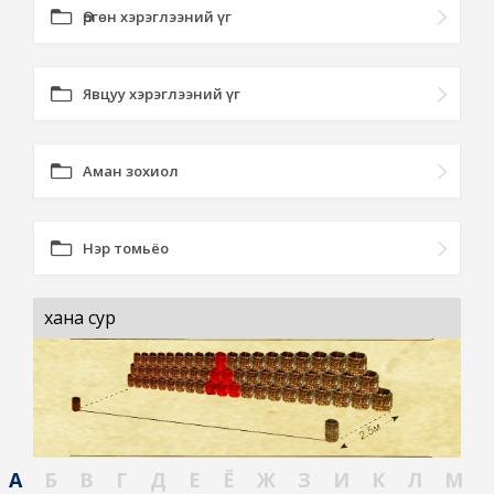
Өргөн хэрэглээний үг
Явцуу хэрэглээний үг
Аман зохиол
Нэр томьёо
хана сур
А
Б
В
Г
Д
Е
Ё
Ж
З
И
К
Л
М