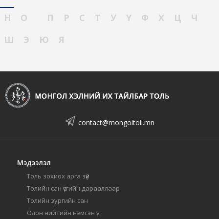
Н
О
П
Р
С
Т
У
Ү
Ф
Х
Ц
Ч
Ш
Э
Ю
Я
contact@mongoltoli.mn
Мэдээлэл
Толь зохиох арга зүй
Толийн сан үсгийн дарааллаар
Толийн зургийн сан
Олон нийтийн нэмсэн үг