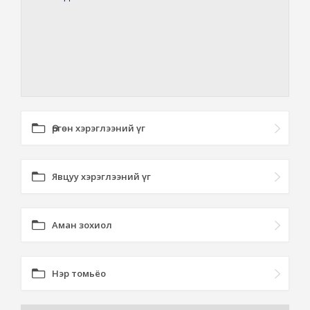
Өргөн хэрэглээний үг
Явцуу хэрэглээний үг
Аман зохиол
Нэр томьёо