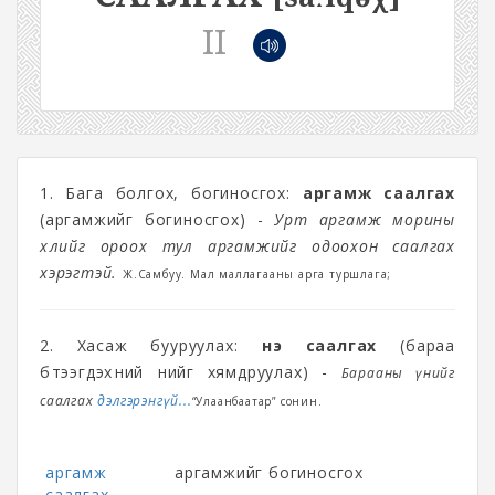
II
1. Бага болгох, богиносгох:
аргамж саалгах
(аргамжийг богиносгох) -
Урт аргамж морины
хөлийг ороох тул аргамжийг одоохон саалгах
хэрэгтэй.
Ж.Самбуу. Мал маллагааны арга туршлага;
2. Хасаж бууруулах:
үнэ саалгах
(бараа
бүтээгдэхүүний үнийг хямдруулах) -
Барааны үнийг
саалгах
дэлгэрэнгүй...
“Улаанбаатар” сонин.
аргамж
аргамжийг богиносгох
саалгах