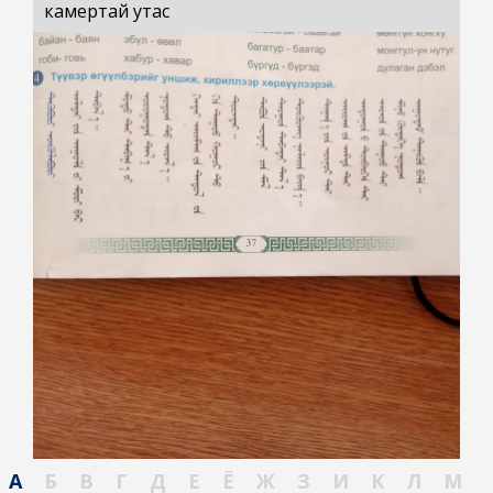
камертай утас
А
Б
В
Г
Д
Е
Ё
Ж
З
И
К
Л
М