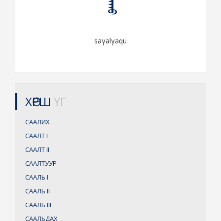
saγalγaqu
ХӨРШ
ҮГ
СААЛИХ
СААЛТ
I
СААЛТ
II
СААЛТУУР
СААЛЬ
I
СААЛЬ
II
СААЛЬ
III
СААЛЬДАХ