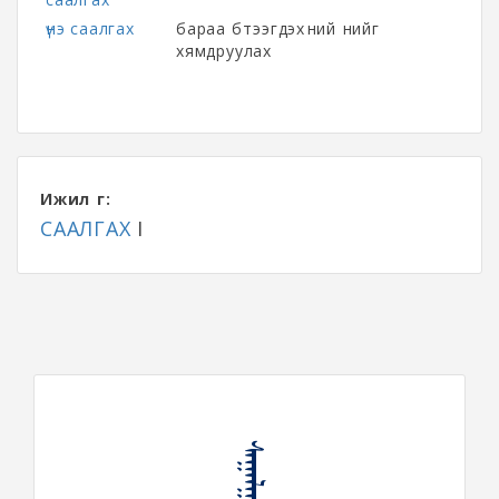
үнэ саалгах
бараа бүтээгдэхүүний үнийг
хямдруулах
Ижил үг:
СААЛГАХ
I
ᠰᠠᠭᠠᠯᠭᠠᠬᠤ