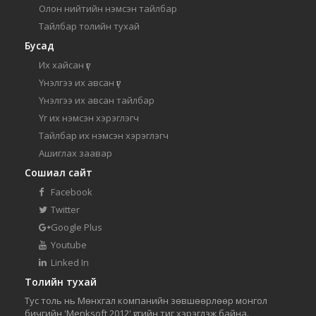
Олон нийтийн нэмсэн тайлбар
Тайлбар толийн тухай
Бусад
Их хайсан үг
Үнэлгээ их авсан үг
Үнэлгээ их авсан тайлбар
Үг их нэмсэн хэрэглэгч
Тайлбар их нэмсэн хэрэглэгч
Ашиглах заавар
Сошиал сайт
Facebook
Twitter
Google Plus
Youtube
Linked In
Толийн тухай
Тус толь нь Мөнхгал компанийн зөвшөөрлөөр монгол
бичгийн 'Menksoft 2012' үсгийн тиг хэрэглэж байна.