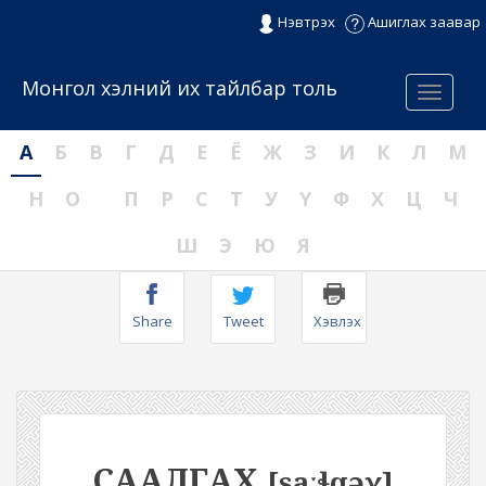
Нэвтрэх
Ашиглах заавар
Монгол хэлний их тайлбар толь
Menu
А
Б
В
Г
Д
Е
Ё
Ж
З
И
К
Л
М
Н
О
П
Р
С
Т
У
Ү
Ф
Х
Ц
Ч
Ш
Э
Ю
Я
Share
Tweet
Хэвлэх
СААЛГАХ
[saːɬqəχ]