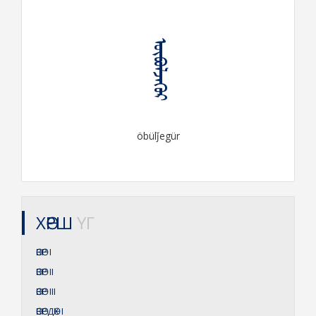
ᠥᠪᠦᠯᠵᠡᠭᠦᠷ
öbülǰegür
ХӨРШ
ҮГ
ӨВӨР
I
ӨВӨР
II
ӨВӨР
III
ӨВӨРДӨХ
I