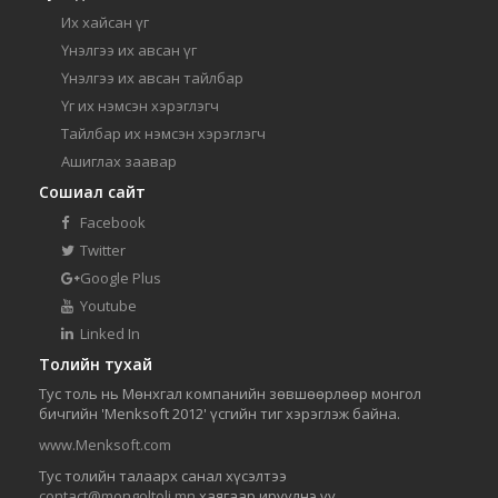
Их хайсан үг
Үнэлгээ их авсан үг
Үнэлгээ их авсан тайлбар
Үг их нэмсэн хэрэглэгч
Тайлбар их нэмсэн хэрэглэгч
Ашиглах заавар
Сошиал сайт
Facebook
Twitter
Google Plus
Youtube
Linked In
Толийн тухай
Тус толь нь Мөнхгал компанийн зөвшөөрлөөр монгол
бичгийн 'Menksoft 2012' үсгийн тиг хэрэглэж байна.
www.Menksoft.com
Тус толийн талаарх санал хүсэлтээ
contact@mongoltoli.mn
хаягаар ирүүлнэ үү.