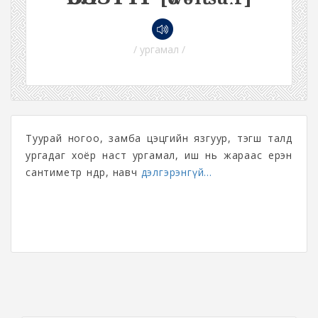
/ ургамал /
Туурай ногоо, замба цэцгийн язгуур, тэгш талд
ургадаг хоёр наст ургамал, иш нь жараас ерэн
сантиметр өндөр, навч
дэлгэрэнгүй...