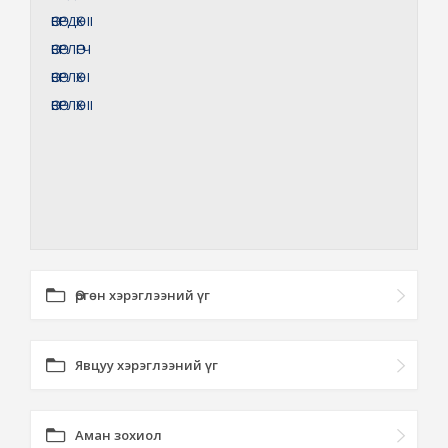
ӨВӨРДӨХ
II
ӨВӨРЛӨГЧ
ӨВӨРЛӨХ
I
ӨВӨРЛӨХ
II
Өргөн хэрэглээний үг
Явцуу хэрэглээний үг
Аман зохиол