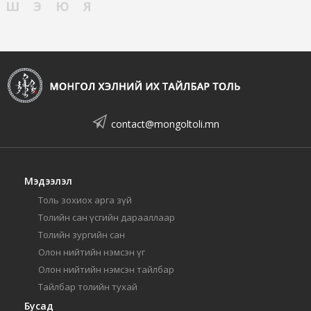
Ш
Э
Ю
Я
contact@mongoltoli.mn
Мэдээлэл
Толь зохиох арга зүй
Толийн сан үсгийн дарааллаар
Толийн зургийн сан
Олон нийтийн нэмсэн үг
Олон нийтийн нэмсэн тайлбар
Тайлбар толийн тухай
Бусад