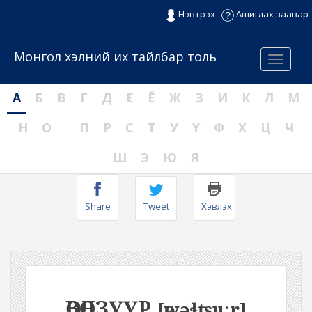
Нэвтрэх
Ашиглах заавар
Монгол хэлний их тайлбар толь
Menu
А
Б
В
Г
Д
Е
Ё
Ж
З
И
К
Л
М
Н
О
П
Р
С
Т
У
Ү
Ф
Х
Ц
Ч
Ш
Э
Ю
Я
Share
Tweet
Хэвлэх
ӨВӨЛЗҮҮР
[өwəɬʦuːr]