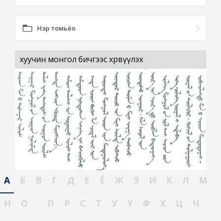
Нэр томьёо
хуучин монгол бичгээс хөрвүүлэх
А
Б
В
Г
Д
Е
Ё
Ж
З
И
К
Л
М
Н
О
П
Р
С
Т
У
Ү
Ф
Х
Ц
Ч