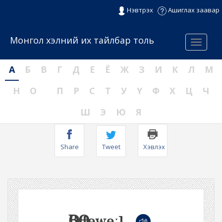
Нэвтрэх
Ашиглах заавар
Монгол хэлний их тайлбар толь
Menu
А
Б
В
Г
Д
Е
Ё
Ж
З
И
К
Л
М
Н
О
П
Р
С
Т
У
Ү
Ф
Х
Ц
Ч
Ш
Э
Ю
Я
Share
Tweet
Хэвлэх
ӨВӨӨ
[ɵwɵː]