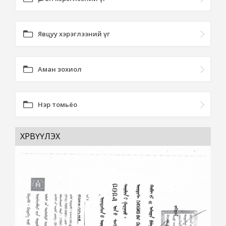
Явцуу хэрэглээний үг
Аман зохиол
Нэр томьёо
ХӨРВҮҮЛЭХ