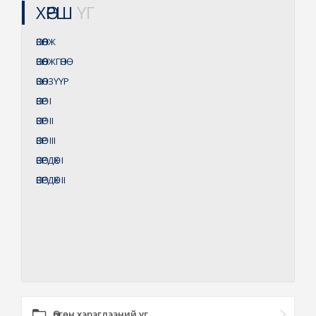
ХӨРШ
ҮГ
ӨВӨӨЛЖ
ӨВӨӨЛЖГӨНӨ
ӨВӨЛЗҮҮР
ӨВӨР
I
ӨВӨР
II
ӨВӨР
III
ӨВӨРДӨХ
I
ӨВӨРДӨХ
II
Өргөн хэрэглээний үг