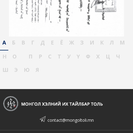
А
Б
В
Г
Д
Е
Ё
Ж
З
И
К
Л
М
Н
О
П
Р
С
Т
У
Ү
Ф
Х
Ц
Ч
Ш
Э
Ю
Я
contact@mongoltoli.mn