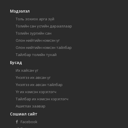
Мэдээлэл
Толь зохиох арга зүй
Толийн сан үсгийн дарааллаар
Толийн зургийн сан
Олон нийтийн нэмсэн үг
Олон нийтийн нэмсэн тайлбар
Тайлбар толийн тухай
Бусад
Их хайсан үг
Үнэлгээ их авсан үг
Үнэлгээ их авсан тайлбар
Үг их нэмсэн хэрэглэгч
Тайлбар их нэмсэн хэрэглэгч
Ашиглах заавар
Сошиал сайт
Facebook