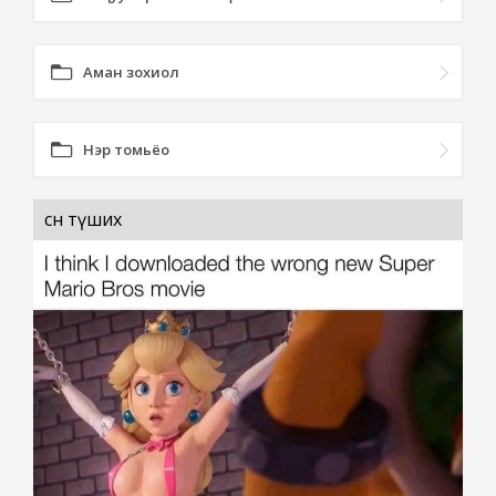
Аман зохиол
Нэр томьёо
сөн түших