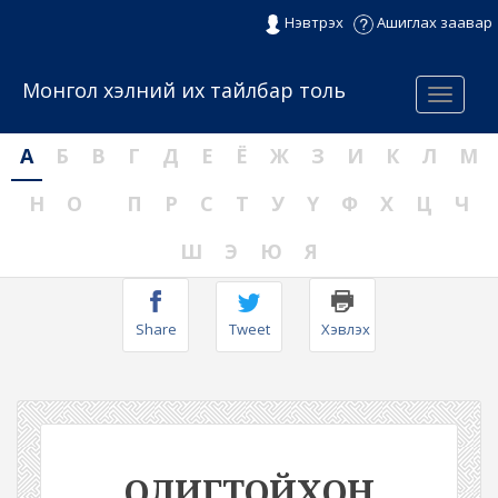
Нэвтрэх
Ашиглах заавар
Монгол хэлний их тайлбар толь
Menu
А
Б
В
Г
Д
Е
Ё
Ж
З
И
К
Л
М
Н
О
П
Р
С
Т
У
Ү
Ф
Х
Ц
Ч
Ш
Э
Ю
Я
Share
Tweet
Хэвлэх
ОЛИГТОЙХОН