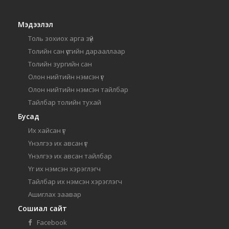
Мэдээлэл
Толь зохиох арга зүй
Толийн сан үсгийн дарааллаар
Толийн зургийн сан
Олон нийтийн нэмсэн үг
Олон нийтийн нэмсэн тайлбар
Тайлбар толийн тухай
Бусад
Их хайсан үг
Үнэлгээ их авсан үг
Үнэлгээ их авсан тайлбар
Үг их нэмсэн хэрэглэгч
Тайлбар их нэмсэн хэрэглэгч
Ашиглах заавар
Сошиал сайт
Facebook