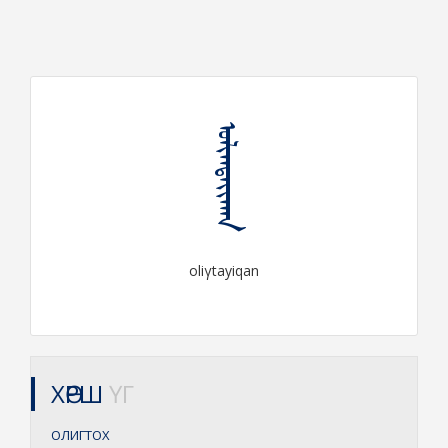
ᠣᠯᠢᠭᠲᠠᠶᠢᠬᠠᠨ
oliγtayiqan
ХӨРШ
ҮГ
ОЛИГТОХ