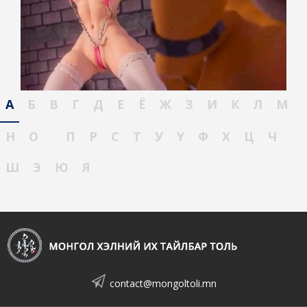
А
Б
В
Г
Д
Е
Ё
Ж
З
И
К
Л
М
Н
О
П
Р
С
Т
У
Ү
Ф
Х
Ц
Ч
Ш
Э
Ю
Я
contact@mongoltoli.mn