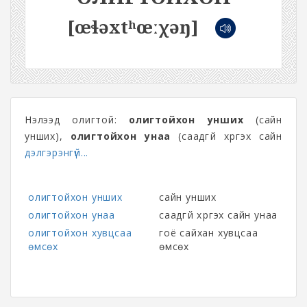
[œɬəxtʰœːχəŋ]
Нэлээд олигтой:
олигтойхон унших
(сайн
унших),
олигтойхон унаа
(саадгүй хүргэх сайн
дэлгэрэнгүй...
олигтойхон унших
сайн унших
олигтойхон унаа
саадгүй хүргэх сайн унаа
олигтойхон хувцсаа
гоё сайхан хувцсаа
өмсөх
өмсөх