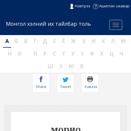
Нэвтрэх
Ашиглах заавар
Монгол хэлний их тайлбар толь
Menu
А
Б
В
Г
Д
Е
Ё
Ж
З
И
К
Л
М
Н
О
П
Р
С
Т
У
Ү
Ф
Х
Ц
Ч
Ш
Э
Ю
Я
Share
Tweet
Хэвлэх
морио