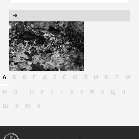
ҮНС
А
Б
В
Г
Д
Е
Ё
Ж
З
И
К
Л
М
Н
О
П
Р
С
Т
У
Ү
Ф
Х
Ц
Ч
Ш
Э
Ю
Я