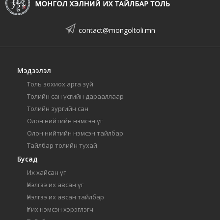
contact@mongoltoli.mn
Мэдээлэл
Толь зохиох арга зүй
Толийн сан үсгийн дарааллаар
Толийн зургийн сан
Олон нийтийн нэмсэн үг
Олон нийтийн нэмсэн тайлбар
Тайлбар толийн тухай
Бусад
Их хайсан үг
Үнэлгээ их авсан үг
Үнэлгээ их авсан тайлбар
Үг их нэмсэн хэрэглэгч