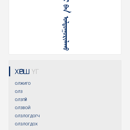
ᠮᠣᠷᠢ ᠪᠠᠨ ᠣᠯᠳᠤᠭᠤᠷᠢᠯᠠᠬᠤ
ХӨРШ
ҮГ
ОЛЖИГО
ОЛЗ
ОЛЗГҮЙ
ОЛЗВОЙ
ОЛЗЛОГДОГЧ
ОЛЗЛОГДОХ