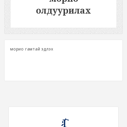
олдуурилах
морио гамтай эдлэх