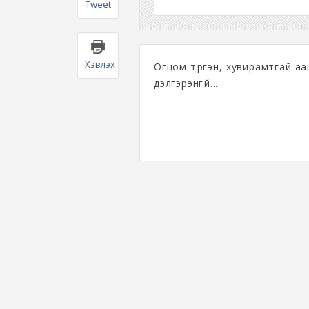
Tweet
Хэвлэх
Огцом түргэн, хувирамтгай а
дэлгэрэнгүй...