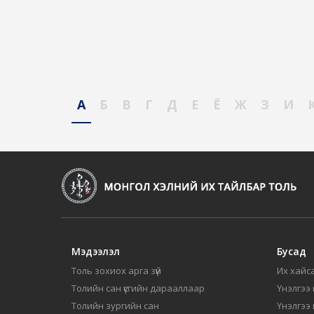
А
Б
В
Г
Д
Е
Ё
Ж
З
И
Мэдээлэл
Бусад
Толь зохиох арга зүй
Их хайса
Толийн сан үсгийн дарааллаар
Үнэлгээ 
Толийн зургийн сан
Үнэлгээ