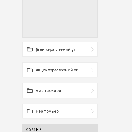
Өргөн хэрэглээний үг
Явцуу хэрэглээний үг
Аман зохиол
Нэр томьёо
КАМЕР