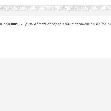
аш араншин -
Ер нь адтай овсоргон алиа зоримог эр байсан 