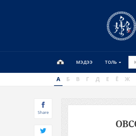
МЭДЭЭ
ТОЛЬ
А
Б
В
Г
Д
Е
Ё
Ж
Share
ОВС