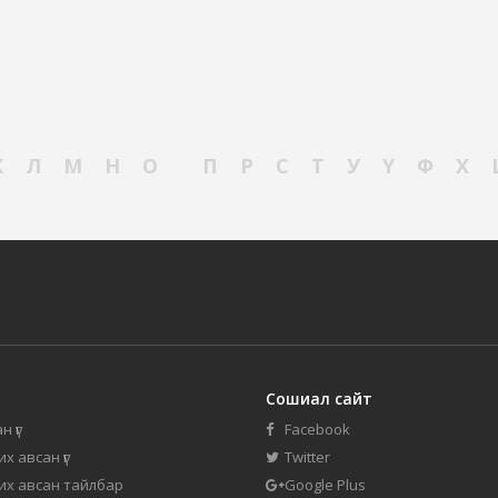
К
Л
М
Н
О
П
Р
С
Т
У
Ү
Ф
Х
Сошиал сайт
н үг
Facebook
их авсан үг
Twitter
 их авсан тайлбар
Google Plus