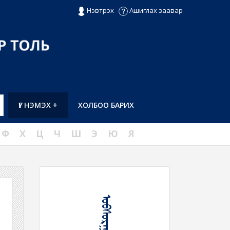
Нэвтрэх
Ашиглах заавар
ҮГ НЭМЭХ +
ХОЛБОО БАРИХ
Ф
Х
Ц
Ч
Ш
Э
Ю
Я
ᠣᠪᠰᠤᠷᠭᠠᠨ