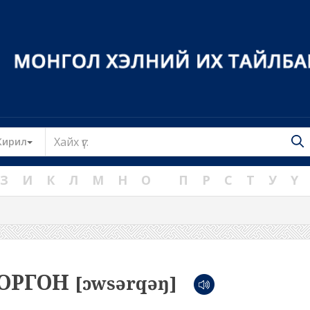
Toggle Dropdown
Кирил
З
И
К
Л
М
Н
О
П
Р
С
Т
У
Ү
ОРГОН
[ɔwsərqəŋ]