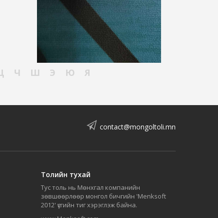
Ц
Ч
Ш
Э
Ю
Я
contact@mongoltoli.mn
Толийн тухай
Тус толь нь Мөнхгал компанийн
зөвшөөрлөөр монгол бичгийн 'Menksoft
2012' үсгийн тиг хэрэглэж байна.