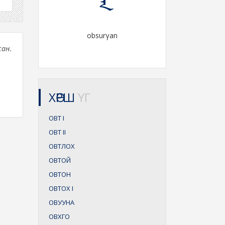
obsurγan
сан.
ХӨРШ
ҮГ
ОВТ
I
ОВТ
II
ОВТЛОХ
ОВТОЙ
ОВТОН
ОВТОХ
I
ОВУУНА
ОВХГО