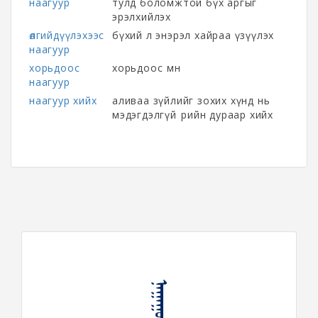
наагуур
тулд боломжтой бүх аргыг
эрэлхийлэх
өлгийдүүлэхээс
бүхий л энэрэл хайраа үзүүлэх
наагуур
хорьдоос
хорьдоос өмнө
наагуур
наагуур хийх
аливаа зүйлийг зохих хүнд нь
мэдэгдэлгүй өөрийн дураар хийх
ᠨᠠᠭᠠᠭᠤᠷ