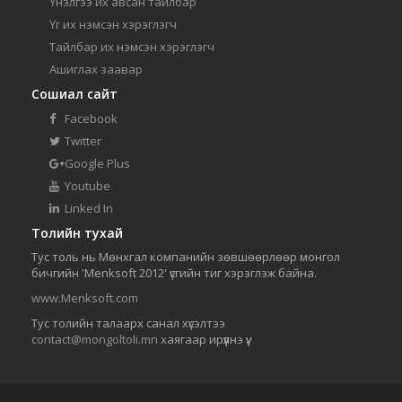
Үнэлгээ их авсан тайлбар
Үг их нэмсэн хэрэглэгч
Тайлбар их нэмсэн хэрэглэгч
Ашиглах заавар
Сошиал сайт
Facebook
Twitter
Google Plus
Youtube
Linked In
Толийн тухай
Тус толь нь Мөнхгал компанийн зөвшөөрлөөр монгол
бичгийн 'Menksoft 2012' үсгийн тиг хэрэглэж байна.
www.Menksoft.com
Тус толийн талаарх санал хүсэлтээ
contact@mongoltoli.mn
хаягаар ирүүлнэ үү.