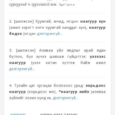
сургуульд ч суулгаагүй юм.
“Цог” сэтгүүл;
2. [шилжсэн] Хуумгай, мөчид, өнгөцхөн:
наагуур хүн
(ажил хэрэгт хөнгөн хуумгай ханддаг хүн),
наагуур
бодох
(өнгөцхөн
дэлгэрэнгүй...
3. [шилжсэн] Аливаа үйл явдлыг арай ядан
бүтээх, бүх хүчээ шавхаж гүйцэтгэх:
үхэхээс
наагуур
(үх‎эх хатан зүтгэж байж ажил
дэлгэрэнгүй...
4. Тухайн цаг хугацаа болохоос урьд:
хорьдоос
наагуур
(хорьдоос өмнө),
*наагуур хийх
(аливаа
зүйлийг зохих хүнд нь
дэлгэрэнгүй...
нарнаас
нарны наад талаар