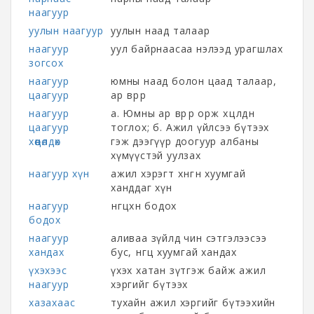
наагуур
уулын наагуур
уулын наад талаар
наагуур
уул байрнаасаа нэлээд урагшлах
зогсох
наагуур
юмны наад болон цаад талаар,
цаагуур
ар өврөөр
наагуур
а. Юмны ар өврөөр орж хөөцөлдөн
цаагуур
тоглох; б. Ажил үйлсээ бүтээх
хөөцөлдөх
гэж дээгүүр доогуур албаны
хүмүүстэй уулзах
наагуур хүн
ажил хэрэгт хөнгөн хуумгай
ханддаг хүн
наагуур
өнгөцхөн бодох
бодох
наагуур
аливаа зүйлд чин сэтгэлээсээ
хандах
бус, өнгөц хуумгай хандах
үхэхээс
үхэх хатан зүтгэж байж ажил
наагуур
хэргийг бүтээх
хазахаас
тухайн ажил хэргийг бүтээхийн