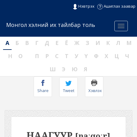
Нэвтрэх
Ашиглах заавар
Монгол хэлний их тайлбар толь
Menu
А
Б
В
Г
Д
Е
Ё
Ж
З
И
К
Л
М
Н
О
П
Р
С
Т
У
Ү
Ф
Х
Ц
Ч
Ш
Э
Ю
Я
Share
Tweet
Хэвлэх
НААГУУР
[naːqoːr]