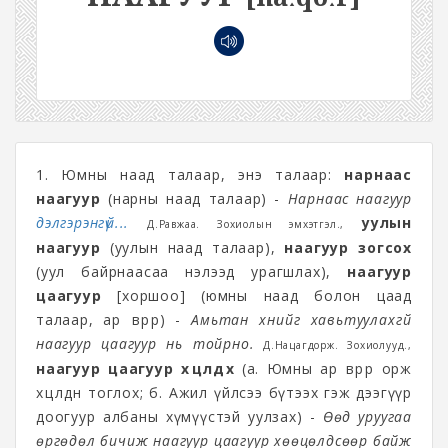
1. Юмны наад талаар, энэ талаар:
нарнаас
наагуур
(нарны наад талаар) -
Нарнаас наагуур
дэлгэрэнгүй...
уулын
Д.Равжаа. Зохиолын эмхэтгэл.,
наагуур
(уулын наад талаар),
наагуур зогсох
(уул байрнаасаа нэлээд урагшлах),
наагуур
цаагуур
[хоршоо] (юмны наад болон цаад
талаар, ар өврөөр) -
Амьтан хүнийг хавьтуулахгүй
наагуур цаагуур нь тойрно.
Д.Нацагдорж. Зохиолууд.,
наагуур цаагуур хөөцөлдөх
(‏‏‏а. Юмны ар өврөөр орж
хөөцөлдөн тоглох; б. Ажил үйлсээ бүтээх гэж дээгүүр
доогуур албаны хүмүүстэй уулзах) -
Өөд уруугаа
өргөдөл бичиж наагуур цаагуур хөөцөлдсөөр байж