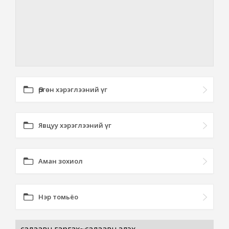
Өргөн хэрэглээний үг
Явцуу хэрэглээний үг
Аман зохиол
Нэр томьёо