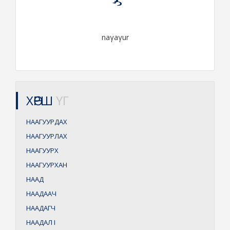
naγaγur
ХӨРШ
ҮГ
НААГУУРДАХ
НААГУУРЛАХ
НААГУУРХ
НААГУУРХАН
НААД
НААДААЧ
НААДАГЧ
НААДАЛ
I