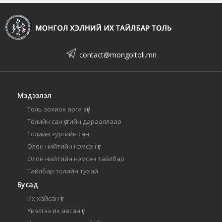
contact@mongoltoli.mn
Мэдээлэл
Толь зохиох арга зүй
Толийн сан үсгийн дарааллаар
Толийн зургийн сан
Олон нийтийн нэмсэн үг
Олон нийтийн нэмсэн тайлбар
Тайлбар толийн тухай
Бусад
Их хайсан үг
Үнэлгээ их авсан үг