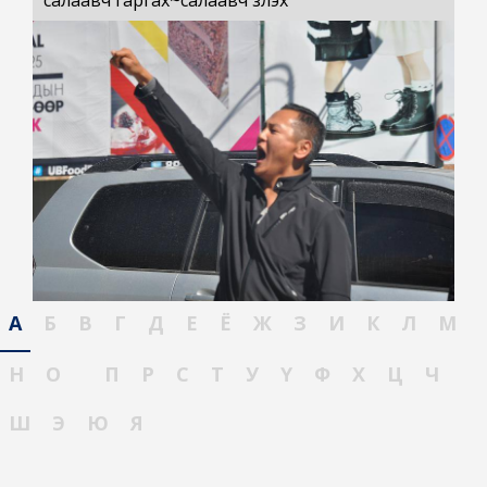
салаавч гаргах~салаавч үзүүлэх
А
Б
В
Г
Д
Е
Ё
Ж
З
И
К
Л
М
Н
О
П
Р
С
Т
У
Ү
Ф
Х
Ц
Ч
Ш
Э
Ю
Я