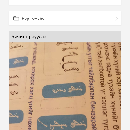
Нэр томьёо
бичиг орчуулах