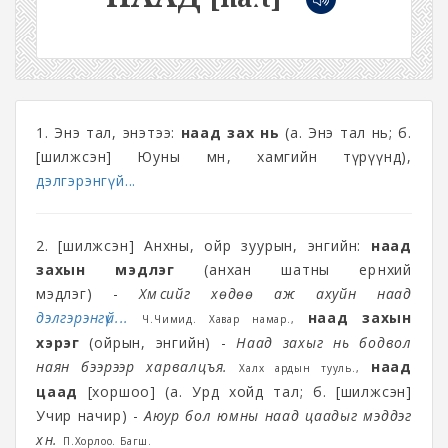
1. Энэ тал, энэтээ:
наад зах нь
(а. Энэ тал нь; б.
[шилжсэн] Юуны өмнө, хамгийн түрүүнд),
дэлгэрэнгүй...
2. [шилжсэн] Анхны, ойр зуурын, энгийн:
наад
захын мэдлэг
(анхан шатны ерөнхий
мэдлэг) -
Хүмүүсийг хөдөө аж ахуйн наад
дэлгэрэнгүй...
наад захын
Ч.Чимид. Хавар намар.,
хэрэг
(ойрын, энгийн) -
Наад захыг нь бодвол
наян бээрээр харвалцъя.
наад
Халх ардын тууль.,
цаад
[хоршоо] (а. Урд хойд тал; б. [шилжсэн]
Учир начир) -
Аюур бол юмны наад цаадыг мэддэг
хүн.
П.Хорлоо. Багш.