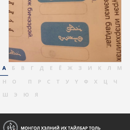
А
Б
В
Г
Д
Е
Ё
Ж
З
И
К
Л
М
Н
О
П
Р
С
Т
У
Ү
Ф
Х
Ц
Ч
Ш
Э
Ю
Я