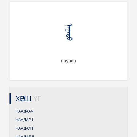
ᠨᠠᠭᠠᠳᠤ
naγadu
ХӨРШ
ҮГ
НААДААЧ
НААДАГЧ
НААДАЛ
I
НААДАЛ
II