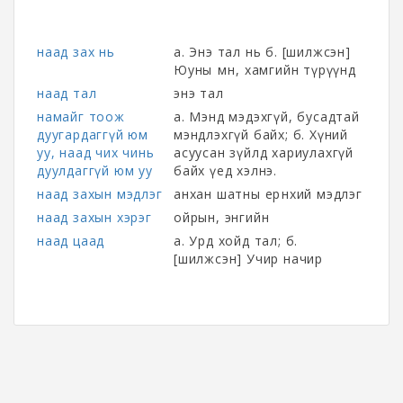
наад зах нь
а. Энэ тал нь б. [шилжсэн]
Юуны өмнө, хамгийн түрүүнд
наад тал
энэ тал
намайг тоож
а. Мэнд мэдэхгүй, бусадтай
дуугардаггүй юм
мэндлэхгүй байх; б. Хүний
уу, наад чих чинь
асуусан зүйлд хариулахгүй
дуулдаггүй юм уу
байх үед хэлнэ.
наад захын мэдлэг
анхан шатны ерөнхий мэдлэг
наад захын хэрэг
ойрын, энгийн
наад цаад
а. Урд хойд тал; б.
[шилжсэн] Учир начир