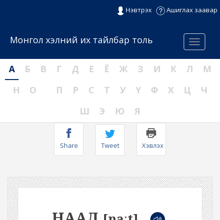
Нэвтрэх
Ашиглах заавар
Монгол хэлний их тайлбар толь
Menu
А
Б
В
Г
Д
Е
Ё
Ж
З
И
К
Л
М
Н
О
П
Р
С
Т
У
Ү
Ф
Х
Ц
Ч
Ш
Э
Ю
Я
Share
Tweet
Хэвлэх
НААД
[naːt]