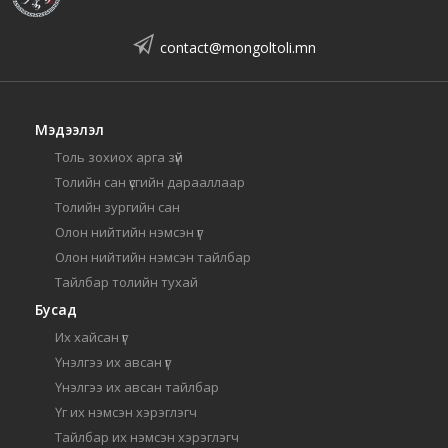
contact@mongoltoli.mn
Мэдээлэл
Толь зохиох арга зүй
Толийн сан үсгийн дарааллаар
Толийн зургийн сан
Олон нийтийн нэмсэн үг
Олон нийтийн нэмсэн тайлбар
Тайлбар толийн тухай
Бусад
Их хайсан үг
Үнэлгээ их авсан үг
Үнэлгээ их авсан тайлбар
Үг их нэмсэн хэрэглэгч
Тайлбар их нэмсэн хэрэглэгч