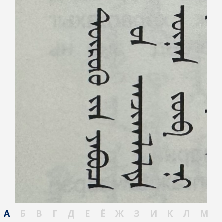
А
Б
В
Г
Д
Е
Ё
Ж
З
И
К
Л
М