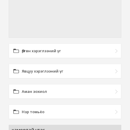
Өргөн хэрэглээний үг
Явцуу хэрэглээний үг
Аман зохиол
Нэр томьёо