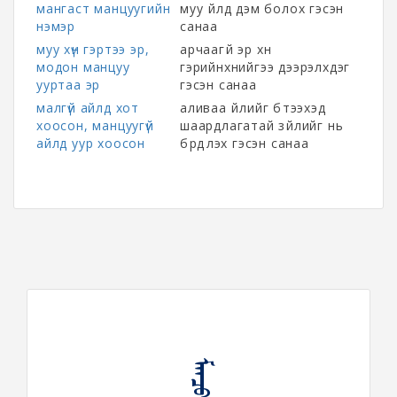
мангаст манцуугийн
муу үйлд дэм болох гэсэн
нэмэр
санаа
муу хүн гэртээ эр,
арчаагүй эр хүн
модон манцуу
гэрийнхнийгээ дээрэлхдэг
ууртаа эр
гэсэн санаа
малгүй айлд хот
аливаа үйлийг бүтээхэд
хоосон, манцуугүй
шаардлагатай зүйлийг нь
айлд уур хоосон
бүрдүүлэх гэсэн санаа
ᠮᠠᠨᠴᠤ