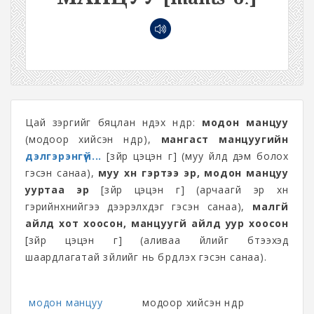
Цай зэргийг бяцлан нүдэх нүдүүр:
модон манцуу
(модоор хийсэн нүдүүр),
мангаст манцуугийн
дэлгэрэнгүй...
[зүйр цэцэн үг] (муу үйлд дэм болох
гэсэн санаа),
муу хүн гэртээ эр, модон манцуу
ууртаа эр
[зүйр цэцэн үг] (арчаагүй эр хүн
гэрийнхнийгээ дээрэлхдэг гэсэн санаа),
малгүй
айлд хот хоосон, манцуугүй айлд уур хоосон
[зүйр цэцэн үг] (аливаа үйлийг бүтээхэд
шаардлагатай зүйлийг нь бүрдүүлэх гэсэн санаа).
модон манцуу
модоор хийсэн нүдүүр