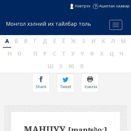
Нэвтрэх
Ашиглах заавар
Монгол хэлний их тайлбар толь
Menu
А
Б
В
Г
Д
Е
Ё
Ж
З
И
К
Л
М
Н
О
П
Р
С
Т
У
Ү
Ф
Х
Ц
Ч
Ш
Э
Ю
Я
Share
Tweet
Хэвлэх
МАНЦУУ
[manʦʰoː]