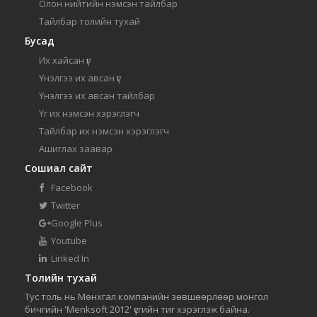
Олон нийтийн нэмсэн тайлбар
Тайлбар толийн тухай
Бусад
Их хайсан үг
Үнэлгээ их авсан үг
Үнэлгээ их авсан тайлбар
Үг их нэмсэн хэрэглэгч
Тайлбар их нэмсэн хэрэглэгч
Ашиглах заавар
Сошиал сайт
Facebook
Twitter
Google Plus
Youtube
Linked In
Толийн тухай
Тус толь нь Мөнхгал компанийн зөвшөөрлөөр монгол
бичгийн 'Menksoft 2012' үсгийн тиг хэрэглэж байна.