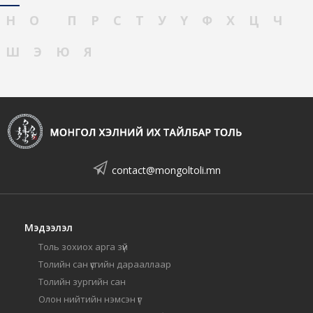
Н
О
П
Р
С
Т
У
Ү
Ф
Х
Ц
Ч
Ш
Э
Ю
Я
contact@mongoltoli.mn
Мэдээлэл
Толь зохиох арга зүй
Толийн сан үсгийн дарааллаар
Толийн зургийн сан
Олон нийтийн нэмсэн үг