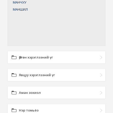
МАНЧУУ
МАНШИЛ
Өргөн хэрэглээний үг
Явцуу хэрэглээний үг
Аман зохиол
Нэр томьёо