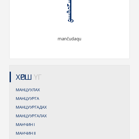
ᠮᠠᠨᠴᠤᠳᠠᠬᠤ
mančudaqu
ХӨРШ
ҮГ
МАНЦУУЛАХ
МАНЦУУРГА
МАНЦУУРГАДАХ
МАНЦУУРГАЛАХ
МАНЧИН
I
МАНЧИН
II