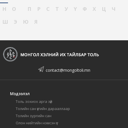
Н
О
П
Р
С
Т
У
Ү
Ф
Х
Ц
Ч
Ш
Э
Ю
Я
contact@mongoltoli.mn
Мэдээлэл
Толь зохиох арга зүй
Толийн сан үсгийн дарааллаар
Толийн зургийн сан
Олон нийтийн нэмсэн үг