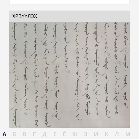
ХӨРВҮҮЛЭХ
А
Б
В
Г
Д
Е
Ё
Ж
З
И
К
Л
М