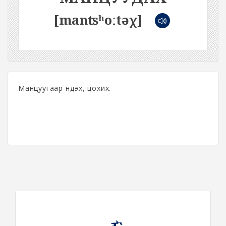
[manʦʰoːtəχ]
Манцуугаар нүдэх, цохих.