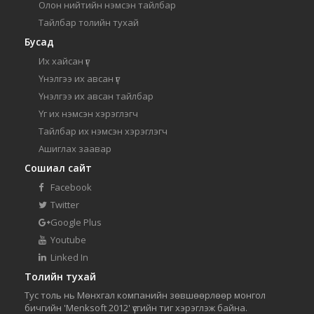
Олон нийтийн нэмсэн тайлбар
Тайлбар толийн тухай
Бусад
Их хайсан үг
Үнэлгээ их авсан үг
Үнэлгээ их авсан тайлбар
Үг их нэмсэн хэрэглэгч
Тайлбар их нэмсэн хэрэглэгч
Ашиглах заавар
Сошиал сайт
Facebook
Twitter
Google Plus
Youtube
Linked In
Толийн тухай
Тус толь нь Мөнхгал компанийн зөвшөөрлөөр монгол
бичгийн 'Menksoft 2012' үсгийн тиг хэрэглэж байна.