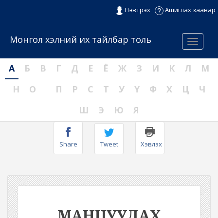
Нэвтрэх
Ашиглах заавар
Монгол хэлний их тайлбар толь
Menu
А
Б
В
Г
Д
Е
Ё
Ж
З
И
К
Л
М
Н
О
П
Р
С
Т
У
Ү
Ф
Х
Ц
Ч
Ш
Э
Ю
Я
Share
Tweet
Хэвлэх
МАНЦУУДАХ