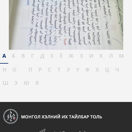
А
Б
В
Г
Д
Е
Ё
Ж
З
И
К
Л
М
Н
О
П
Р
С
Т
У
Ү
Ф
Х
Ц
Ч
Ш
Э
Ю
Я