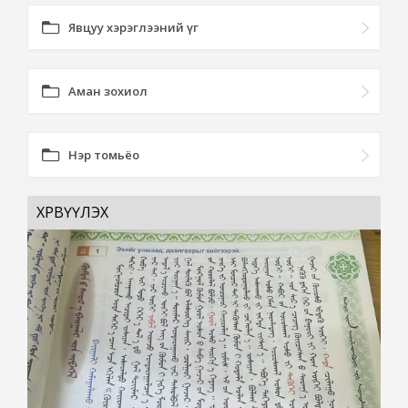
Явцуу хэрэглээний үг
Аман зохиол
Нэр томьёо
ХӨРВҮҮЛЭХ