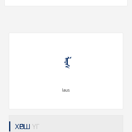
ᠯᠠᠤᠰ
laus
ХӨРШ
ҮГ