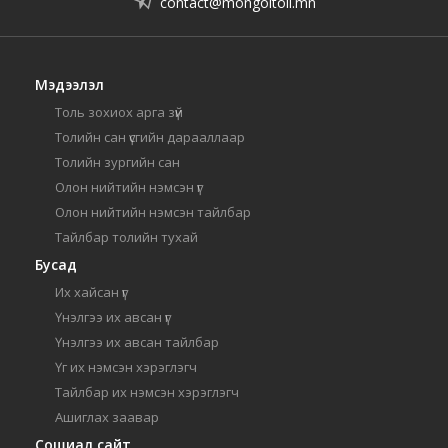
contact@mongoltoli.mn
Мэдээлэл
Толь зохиох арга зүй
Толийн сан үсгийн дарааллаар
Толийн зургийн сан
Олон нийтийн нэмсэн үг
Олон нийтийн нэмсэн тайлбар
Тайлбар толийн тухай
Бусад
Их хайсан үг
Үнэлгээ их авсан үг
Үнэлгээ их авсан тайлбар
Үг их нэмсэн хэрэглэгч
Тайлбар их нэмсэн хэрэглэгч
Ашиглах заавар
Сошиал сайт