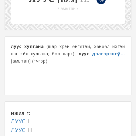
/ амьтан /
луус хулгана
(шар хүрэн өнгөтэй, хөнөөл ихтэй
нэг зүйл хулгана; бор харх),
луус
дэлгэрэнгүй...
[амьтан] (гүчгэр).
Ижил үг:
ЛУУС
I
ЛУУС
III