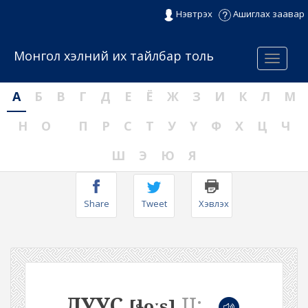
Нэвтрэх
Ашиглах заавар
Монгол хэлний их тайлбар толь
Menu
А
Б
В
Г
Д
Е
Ё
Ж
З
И
К
Л
М
Н
О
П
Р
С
Т
У
Ү
Ф
Х
Ц
Ч
Ш
Э
Ю
Я
Share
Tweet
Хэвлэх
ЛУУС
II:
[ɬoːs]