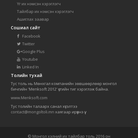
Үг их нэмсэн хэрэглэгч
Тайлбар их нэмсэн хэрэглэгч
Ашиглах заавар
Сошиал сайт
Facebook
Twitter
Google Plus
Youtube
Linked In
Толийн тухай
Тус толь нь Мөнхгал компанийн зөвшөөрлөөр монгол
бичгийн 'Menksoft 2012' үсгийн тиг хэрэглэж байна.
www.Menksoft.com
Тус толийн талаарх санал хүсэлтээ
contact@mongoltoli.mn
хаягаар ирүүлнэ үү.
© Монгол хэлний их тайлбар толь 2016 он