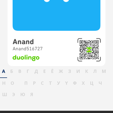
А
Б
В
Г
Д
Е
Ё
Ж
З
И
К
Л
М
Н
О
П
Р
С
Т
У
Ү
Ф
Х
Ц
Ч
Ш
Э
Ю
Я