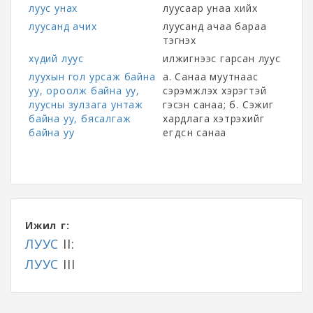
луус унах
луусаар унаа хийх
луусанд ачих
луусанд ачаа бараа
тэгнэх
хүдий луус
илжигнээс гарсан луус
луухын гол урсаж байна
а. Санаа муутнаас
уу, ороолж байна уу,
сэрэмжлэх хэрэгтэй
луусны зулзага унтаж
гэсэн санаа; б. Сэжиг
байна уу, бясалгаж
хардлага хэтрэхийг
байна уу
егөөдсөн санаа
Ижил үг:
ЛУУС
II:
ЛУУС
III