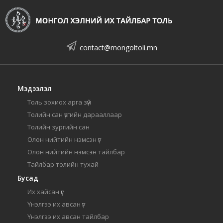
contact@mongoltoli.mn
Мэдээлэл
Толь зохиох арга зүй
Толийн сан үсгийн дарааллаар
Толийн зургийн сан
Олон нийтийн нэмсэн үг
Олон нийтийн нэмсэн тайлбар
Тайлбар толийн тухай
Бусад
Их хайсан үг
Үнэлгээ их авсан үг
Үнэлгээ их авсан тайлбар