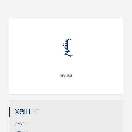
ᠯᠠᠭᠤᠰᠠ
laγusa
ХӨРШ
ҮГ
ЛУУС
II: