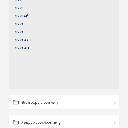
ЛУУС
III
ЛУУТ
ЛУУТАЙ
ЛУУХ
I
ЛУУХ
II
ЛУУХААН
ЛУУХАН
Өргөн хэрэглээний үг
Явцуу хэрэглээний үг