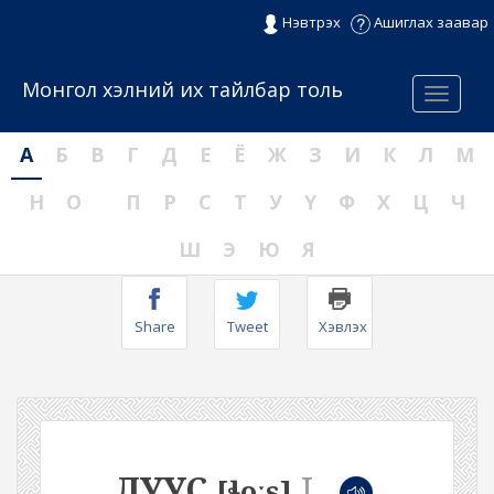
Нэвтрэх
Ашиглах заавар
Монгол хэлний их тайлбар толь
Menu
А
Б
В
Г
Д
Е
Ё
Ж
З
И
К
Л
М
Н
О
П
Р
С
Т
У
Ү
Ф
Х
Ц
Ч
Ш
Э
Ю
Я
Share
Tweet
Хэвлэх
ЛУУС
I
[ɬoːs]