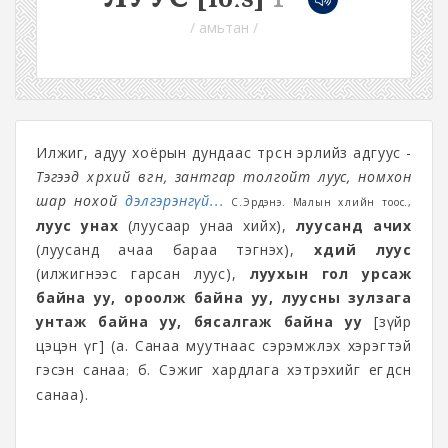
/ амьтан /
Илжиг, адуу хоёрын дундаас төрсөн эрлийз адгуус -
Тэгээд хөөрхий өвгөн, зантгар толгойт луус, номхон
шар нохой
дэлгэрэнгүй...
С.Эрдэнэ. Малын хөлийн тоос.,
луус унах
(луусаар унаа хийх),
луусанд ачих
(луусанд ачаа бараа тэгнэх),
хүдий луус
(илжигнээс гарсан луус),
луухын гол урсаж
байна уу, ороолж байна уу, луусны зулзага
унтаж байна уу, бясалгаж байна уу
[зүйр
цэцэн үг] (а. Санаа муутнаас сэрэмжлэх хэрэгтэй
гэсэн санаа
б. Сэжиг хардлага хэтрэхийг егөөдсөн
;
санаа).