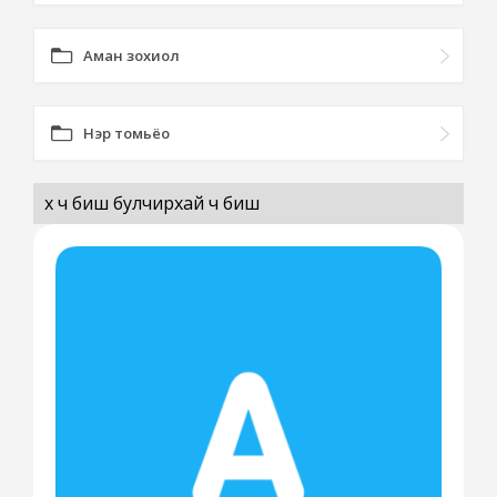
Аман зохиол
Нэр томьёо
өөх ч биш булчирхай ч биш