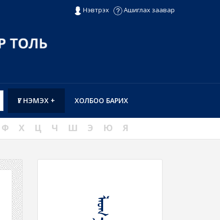
Нэвтрэх
Ашиглах заавар
ҮГ НЭМЭХ +
ХОЛБОО БАРИХ
Ф
Х
Ц
Ч
Ш
Э
Ю
Я
ᠯᠠᠤᠬ᠎ᠠ