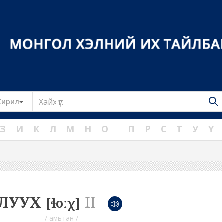
Toggle Dropdown
Кирил
З
И
К
Л
М
Н
О
П
Р
С
Т
У
Ү
ЛУУХ
II
[ɬoːχ]
/ амьтан /