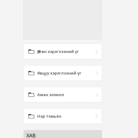
Өргөн хэрэглээний үг
Явцуу хэрэглээний үг
Аман зохиол
Нэр томьёо
ХАВ