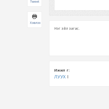
Tweet
Хэвлэх
Нэг зүйл загас.
Ижил үг:
ЛУУХ
I