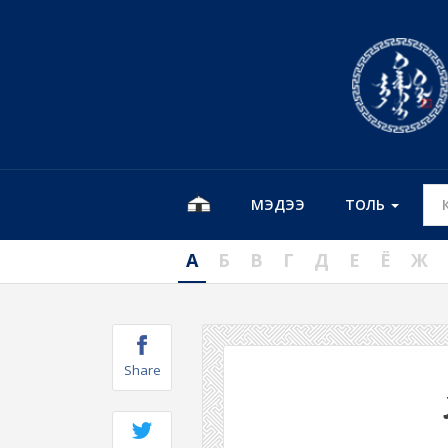
МЭДЭЭ
ТОЛЬ
А
Б
В
Г
Д
Е
Ё
Ж
Share