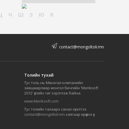
Ц
Ч
Ш
Э
Ю
Я
contact@mongoltoli.mn
Толийн тухай
Тус толь нь Мөнхгал компанийн
зөвшөөрлөөр монгол бичгийн 'Menksoft
2012' үсгийн тиг хэрэглэж байна.
www.Menksoft.com
Тус толийн талаарх санал хүсэлтээ
contact@mongoltoli.mn
хаягаар ирүүлнэ үү.