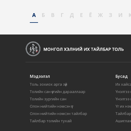
А
Б
В
Г
Д
Е
Ё
Ж
З
И
Мэдээлэл
Бусад
Толь зохиох арга зүй
Их хайса
Толийн сан үсгийн дарааллаар
Үнэлгээ 
Толийн зургийн сан
Үнэлгээ
Олон нийтийн нэмсэн үг
Үг их нэ
Олон нийтийн нэмсэн тайлбар
Тайлбар
Тайлбар толийн тухай
Ашиглах