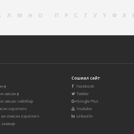
К
Л
М
Н
О
П
Р
С
Т
У
Ү
Ф
Х
Сошиал сайт
н үг
Facebook
их авсан үг
Twitter
 их авсан тайлбар
Google Plus
мсэн хэрэглэгч
Youtube
 их нэмсэн хэрэглэгч
Linked In
 заавар