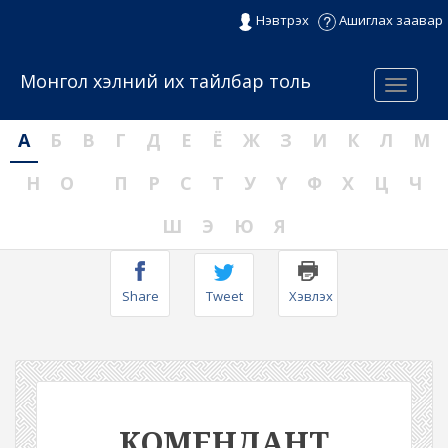
Нэвтрэх
Ашиглах заавар
Монгол хэлний их тайлбар толь
Menu
А
Б
В
Г
Д
Е
Ё
Ж
З
И
К
Л
М
Н
О
П
Р
С
Т
У
Ү
Ф
Х
Ц
Ч
Ш
Э
Ю
Я
Share
Tweet
Хэвлэх
КОМЕНДАНТ