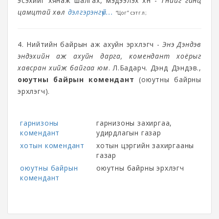
эсэхийг хянаж шалгах, мэдээлэх хүн -
Түүнийг ганц
цамцтай хөл
дэлгэрэнгүй...
“Цог” сэтгүүл;
4. Нийтийн байрын аж ахуйн эрхлэгч -
Энэ Дэндэв
эндэхийн аж ахуйн дарга, комендант хоёрыг
хавсран хийж байгаа юм
.
Л.Бадарч. Дэндүү Дэндэв.
,
оюутны байрын комендант
(оюутны байрны
эрхлэгч).
гарнизоны
гарнизоны захиргаа,
комендант
удирдлагын газар
хотын комендант
хотын цэргийн захиргааны
газар
оюутны байрын
оюутны байрны эрхлэгч
комендант