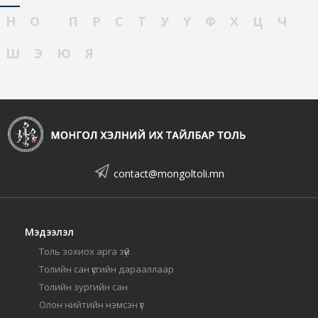
Н
О
П
Р
С
Т
У
Ү
Ф
Х
Ц
Ч
Ш
Э
Ю
Я
contact@mongoltoli.mn
Мэдээлэл
Толь зохиох арга зүй
Толийн сан үсгийн дарааллаар
Толийн зургийн сан
Олон нийтийн нэмсэн үг