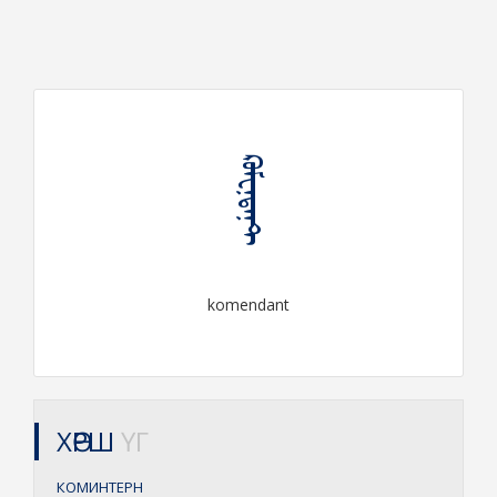
ᠺᠣᠮᠧᠨ᠋ᠳᠠᠨ᠋ᠲ
komendant
ХӨРШ
ҮГ
КОМИНТЕРН