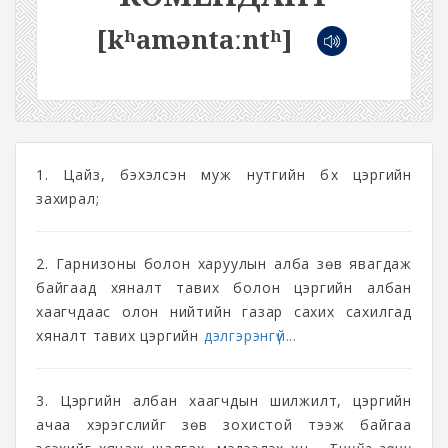
[kʰaməntaːntʰ]
1. Цайз, бэхэлсэн муж нутгийн бүх цэргийн
захирал;
2. Гарнизоны болон харуулын алба зөв явагдаж
байгаад хяналт тавих болон цэргийн албан
хаагчдаас олон нийтийн газар сахих сахилгад
хяналт тавих цэргийн
дэлгэрэнгүй...
3. Цэргийн албан хаагчдын шилжилт, цэргийн
ачаа хэрэгслийг зөв зохистой тээж байгаа