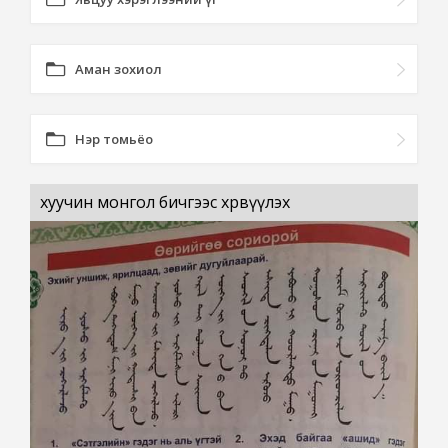
Аман зохиол
Нэр томьёо
хуучин монгол бичгээс хөрвүүлэх