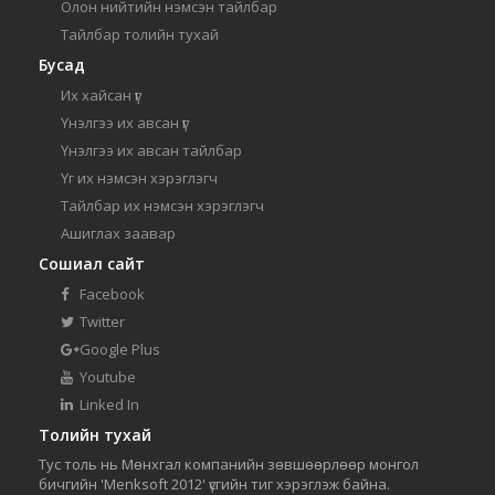
Олон нийтийн нэмсэн тайлбар
Тайлбар толийн тухай
Бусад
Их хайсан үг
Үнэлгээ их авсан үг
Үнэлгээ их авсан тайлбар
Үг их нэмсэн хэрэглэгч
Тайлбар их нэмсэн хэрэглэгч
Ашиглах заавар
Сошиал сайт
Facebook
Twitter
Google Plus
Youtube
Linked In
Толийн тухай
Тус толь нь Мөнхгал компанийн зөвшөөрлөөр монгол
бичгийн 'Menksoft 2012' үсгийн тиг хэрэглэж байна.