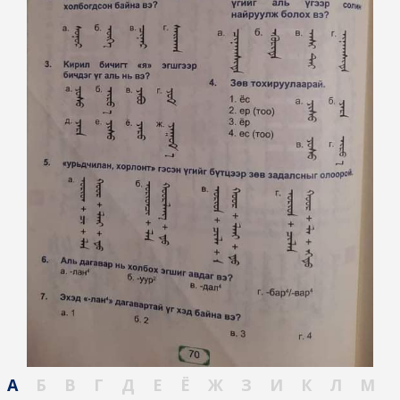
А
Б
В
Г
Д
Е
Ё
Ж
З
И
К
Л
М