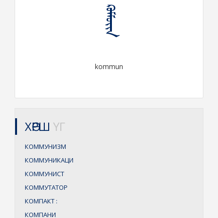
ᠺᠣᠮᠮᠦᠢᠨ
kommun
ХӨРШ
ҮГ
КОММУНИЗМ
КОММУНИКАЦИ
КОММУНИСТ
КОММУТАТОР
КОМПАКТ
:
КОМПАНИ