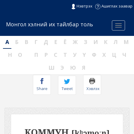
Нэвтрэх
Ашиглах заавар
Монгол хэлний их тайлбар толь
Menu
А
Б
В
Г
Д
Е
Ё
Ж
З
И
К
Л
М
Н
О
П
Р
С
Т
У
Ү
Ф
Х
Ц
Ч
Ш
Э
Ю
Я
Share
Tweet
Хэвлэх
КОММУН
[kʰɔmoːŋ]