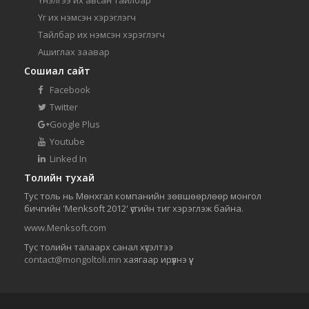
Үг их нэмсэн хэрэглэгч
Тайлбар их нэмсэн хэрэглэгч
Ашиглах заавар
Сошиал сайт
Facebook
Twitter
Google Plus
Youtube
Linked In
Толийн тухай
Тус толь нь Мөнхгал компанийн зөвшөөрлөөр монгол
бичгийн 'Menksoft 2012' үсгийн тиг хэрэглэж байна.
www.Menksoft.com
Тус толийн талаарх санал хүсэлтээ
contact@mongoltoli.mn
хаягаар ирүүлнэ үү.