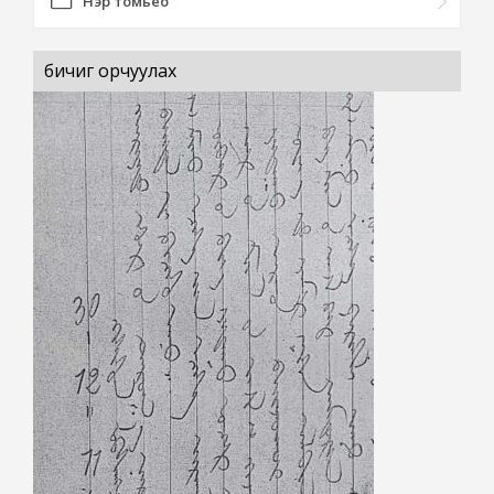
Нэр томьёо
бичиг орчуулах