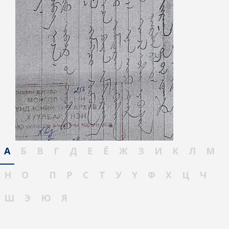
А
Б
В
Г
Д
Е
Ё
Ж
З
И
К
Л
М
Н
О
П
Р
С
Т
У
Ү
Ф
Х
Ц
Ч
Ш
Э
Ю
Я