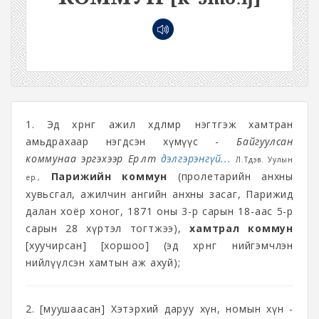
1. Эд хөрөнгө ажил хөдөлмөрөө нэгтгэж хамтран
амьдрахаар нэгдсэн хүмүүс -
Байгуулсан
коммунаа эргэхээр Ерөөлт
дэлгэрэнгүй...
Л.Түдэв. Уулын
Парижийн коммун
(пролетарийн анхны
үер.,
хувьсгал, ажилчин ангийн анхны засаг, Парижид
далан хоёр хоног, 1871 оны 3-р сарын 18-аас 5-р
сарын 28 хүртэл тогтжээ),
хамтрал коммун
[хуучирсан] [хоршоо] (эд хөрөнгөө нийгэмчлэн
нийлүүлсэн хамтын аж ахуй);
2. [муушаасан] Хэтэрхий даруу хүн, номын хүн -