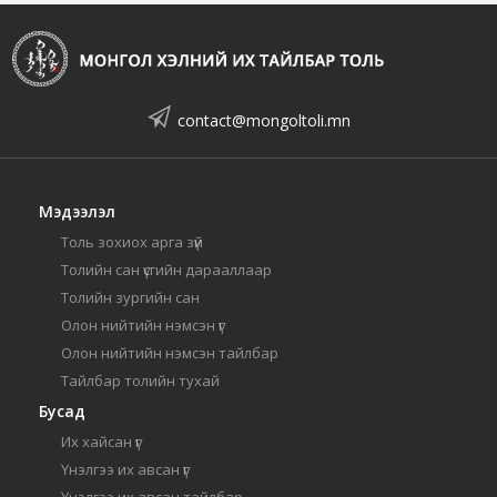
contact@mongoltoli.mn
Мэдээлэл
Толь зохиох арга зүй
Толийн сан үсгийн дарааллаар
Толийн зургийн сан
Олон нийтийн нэмсэн үг
Олон нийтийн нэмсэн тайлбар
Тайлбар толийн тухай
Бусад
Их хайсан үг
Үнэлгээ их авсан үг
Үнэлгээ их авсан тайлбар