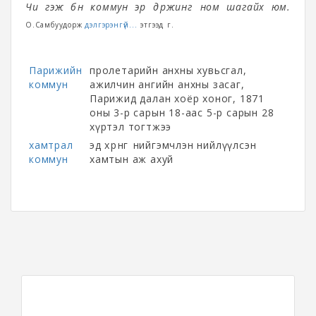
Чи гэж бөөн коммун эр өдөржингөө ном шагайх юм.
О.Самбуудорж
дэлгэрэнгүй...
этгээд үг.
Парижийн
пролетарийн анхны хувьсгал,
коммун
ажилчин ангийн анхны засаг,
Парижид далан хоёр хоног, 1871
оны 3-р сарын 18-аас 5-р сарын 28
хүртэл тогтжээ
хамтрал
эд хөрөнгөө нийгэмчлэн нийлүүлсэн
коммун
хамтын аж ахуй