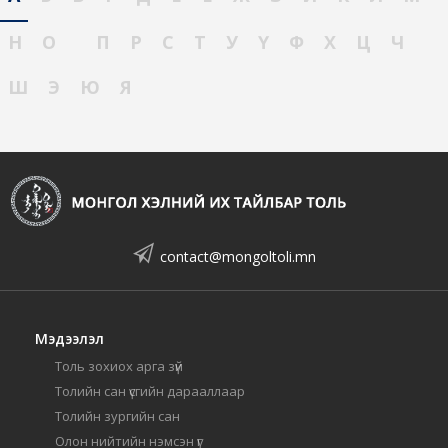
Н
О
П
Р
С
Т
У
Ү
Ф
Х
Ц
Ч
Ш
Э
Ю
Я
contact@mongoltoli.mn
Мэдээлэл
Толь зохиох арга зүй
Толийн сан үсгийн дарааллаар
Толийн зургийн сан
Олон нийтийн нэмсэн үг