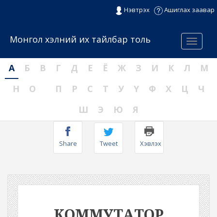
Нэвтрэх
Ашиглах заавар
Монгол хэлний их тайлбар толь
Menu
А
Б
В
Г
Д
Е
Ё
Ж
З
И
К
Л
М
Н
О
П
Р
С
Т
У
Ү
Ф
Х
Ц
Ч
Ш
Э
Ю
Я
Share
Tweet
Хэвлэх
КОММУТАТОР