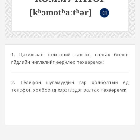
[kʰɔmotʰaːtʰər]
1. Цахилгаан хэлхээний залгах, салгах болон
гүйдлийн чиглэлийг өөрчлөх төхөөрөмж;
2. Телефон шугамуудын гар холболтын үед
телефон холбоонд хэрэглэдэг залгах төхөөрөмж.