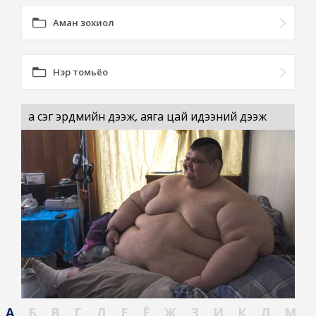
Аман зохиол
Нэр томьёо
а үсэг эрдмийн дээж, аяга цай идээний дээж
А
Б
В
Г
Д
Е
Ё
Ж
З
И
К
Л
М