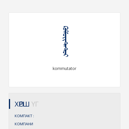
ᠺᠣᠮᠮᠦᠢᠲ᠋ᠠᠲ᠋ᠤᠷ
kommutator
ХӨРШ
ҮГ
КОМПАКТ
:
КОМПАНИ