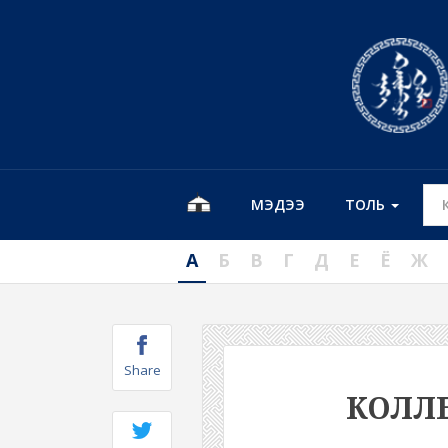
МЭДЭЭ
ТОЛЬ
А
Б
В
Г
Д
Е
Ё
Ж
Share
КОЛЛ