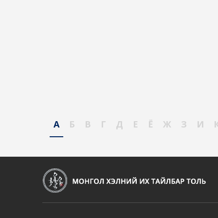
А
Б
В
Г
Д
Е
Ё
Ж
З
И