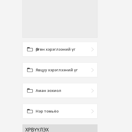
Өргөн хэрэглээний үг
Явцуу хэрэглээний үг
Аман зохиол
Нэр томьёо
ХӨРВҮҮЛЭХ