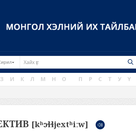
Toggle Dropdown
Кирил
З
И
К
Л
М
Н
О
П
Р
С
Т
У
Ү
ЕКТИВ
[kʰɔɬɬjextʰiːw]