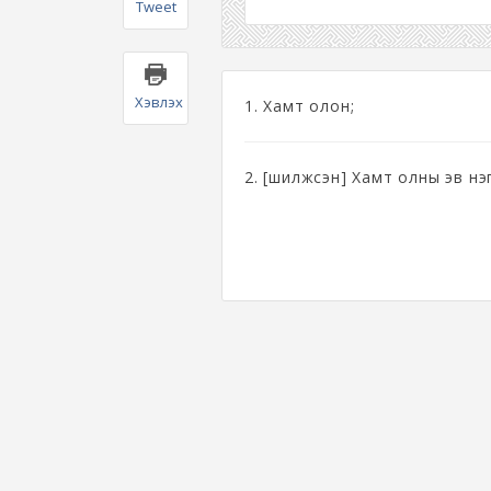
Tweet
Хэвлэх
1. Хамт олон;
2. [шилжсэн] Хамт олны эв нэгд