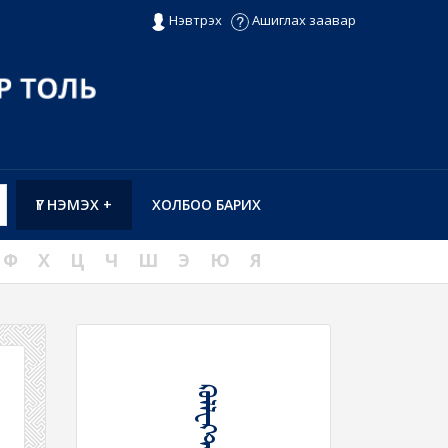
Нэвтрэх
Ашиглах заавар
ҮГ НЭМЭХ +
ХОЛБОО БАРИХ
Ф
Х
Ц
Ч
Ш
Э
Ю
Я
ᠺᠣᠯᠯᠧᠺᠲ᠋ᠢᠸ᠋