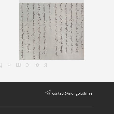
Ц
Ч
Ш
Э
Ю
Я
contact@mongoltoli.mn