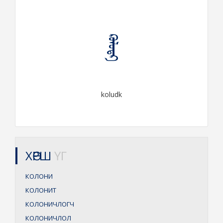
ᠺᠣᠯᠤᠳ᠋ᠺ
koludk
ХӨРШ
ҮГ
КОЛОНИ
КОЛОНИТ
КОЛОНИЧЛОГЧ
КОЛОНИЧЛОЛ