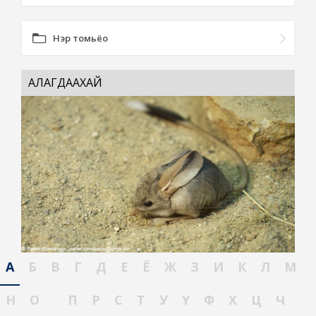
Нэр томьёо
АЛАГДААХАЙ
А
Б
В
Г
Д
Е
Ё
Ж
З
И
К
Л
М
Н
О
П
Р
С
Т
У
Ү
Ф
Х
Ц
Ч