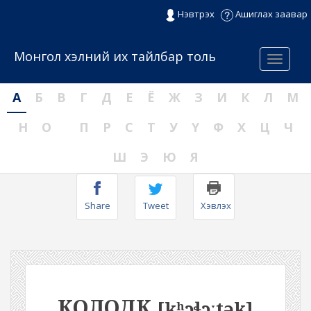
Нэвтрэх
Ашиглах заавар
Монгол хэлний их тайлбар толь
Menu
А
Б
В
Г
Д
Е
Ё
Ж
З
И
К
Л
М
Н
О
П
Р
С
Т
У
Ү
Ф
Х
Ц
Ч
Ш
Э
Ю
Я
Share
Tweet
Хэвлэх
КОЛОДК
[kʰɔɬɔːtək]