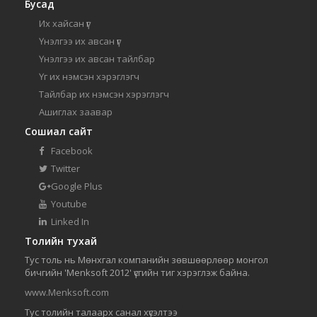
Бусад
Их хайсан үг
Үнэлгээ их авсан үг
Үнэлгээ их авсан тайлбар
Үг их нэмсэн хэрэглэгч
Тайлбар их нэмсэн хэрэглэгч
Ашиглах заавар
Сошиал сайт
Facebook
Twitter
Google Plus
Youtube
Linked In
Толийн тухай
Тус толь нь Мөнхгал компанийн зөвшөөрлөөр монгол
бичгийн 'Menksoft 2012' үсгийн тиг хэрэглэж байна.
www.Menksoft.com
Тус толийн талаарх санал хүсэлтээ