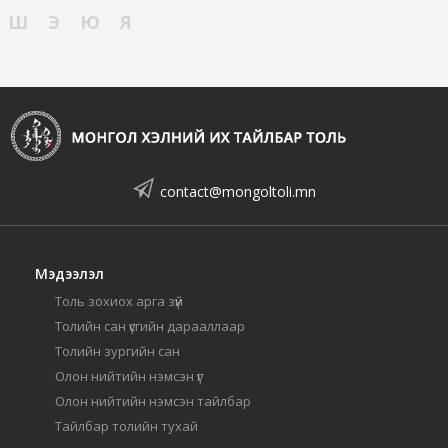
Ш
Э
Ю
Я
contact@mongoltoli.mn
Мэдээлэл
Толь зохиох арга зүй
Толийн сан үсгийн дарааллаар
Толийн зургийн сан
Олон нийтийн нэмсэн үг
Олон нийтийн нэмсэн тайлбар
Тайлбар толийн тухай