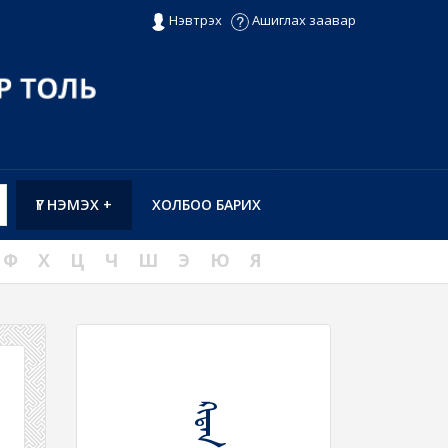
Нэвтрэх
Ашиглах заавар
ҮГ НЭМЭХ +
ХОЛБОО БАРИХ
Ф
Х
Ц
Ч
Ш
Э
Ю
Я
ᠺᠢᠳᠠᠨ