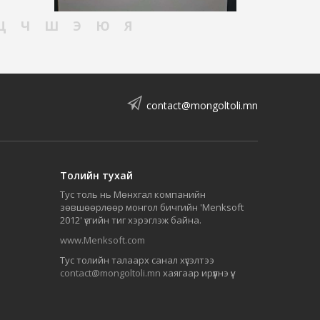
Ц
Ч
Ш
Э
Ю
Я
contact@mongoltoli.mn
Толийн тухай
Тус толь нь Мөнхгал компанийн
зөвшөөрлөөр монгол бичгийн 'Menksoft
2012' үсгийн тиг хэрэглэж байна.
www.Menksoft.com
Тус толийн талаарх санал хүсэлтээ
contact@mongoltoli.mn
хаягаар ирүүлнэ үү.