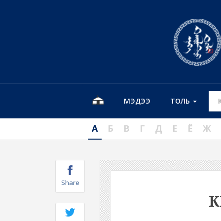
МЭДЭЭ
ТОЛЬ
А
Б
В
Г
Д
Е
Ё
Ж
Share
К