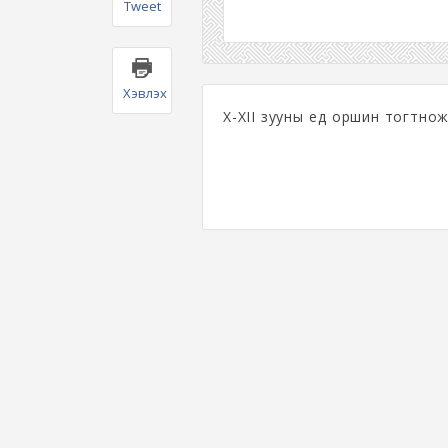
Tweet
Хэвлэх
X-XII зууны үед оршин тогтно