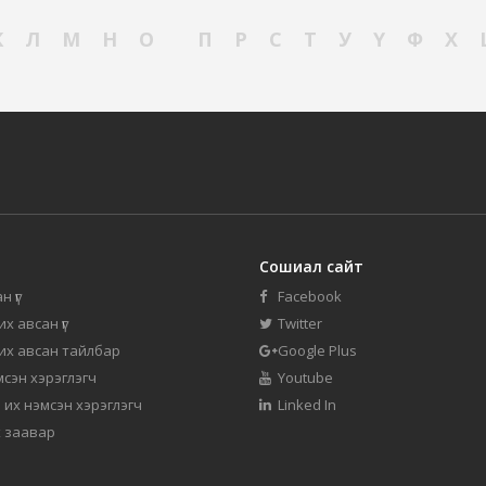
К
Л
М
Н
О
П
Р
С
Т
У
Ү
Ф
Х
Сошиал сайт
н үг
Facebook
их авсан үг
Twitter
 их авсан тайлбар
Google Plus
мсэн хэрэглэгч
Youtube
 их нэмсэн хэрэглэгч
Linked In
 заавар