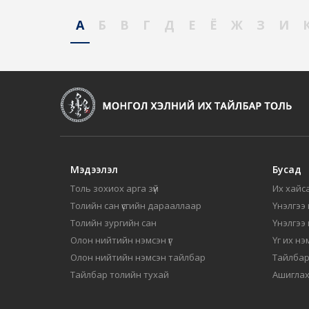
А
Б
В
Г
Д
Е
Ё
Ж
З
И
Мэдээлэл
Бусад
Толь зохиох арга зүй
Их хайса
Толийн сан үсгийн дарааллаар
Үнэлгээ 
Толийн зургийн сан
Үнэлгээ
Олон нийтийн нэмсэн үг
Үг их нэ
Олон нийтийн нэмсэн тайлбар
Тайлбар
Тайлбар толийн тухай
Ашиглах