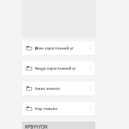
Өргөн хэрэглээний үг
Явцуу хэрэглээний үг
Аман зохиол
Нэр томьёо
ХӨРВҮҮЛЭХ