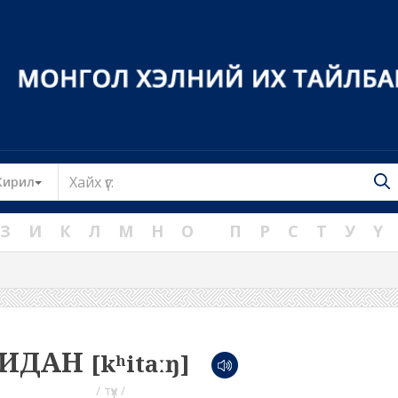
Toggle Dropdown
Кирил
З
И
К
Л
М
Н
О
П
Р
С
Т
У
Ү
ИДАН
[kʰitaːŋ]
/ түүх /