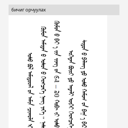
бичиг орчуулах