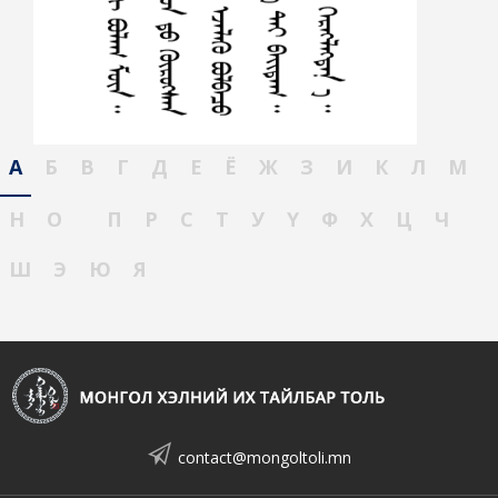
А
Б
В
Г
Д
Е
Ё
Ж
З
И
К
Л
М
Н
О
П
Р
С
Т
У
Ү
Ф
Х
Ц
Ч
Ш
Э
Ю
Я
contact@mongoltoli.mn