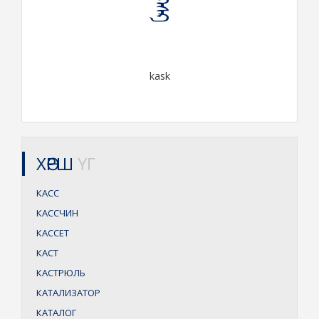
ᠺᠠᠰᠺ
kask
ХӨРШ
ҮГ
КАСС
КАССЧИН
КАССЕТ
КАСТ
КАСТРЮЛЬ
КАТАЛИЗАТОР
КАТАЛОГ