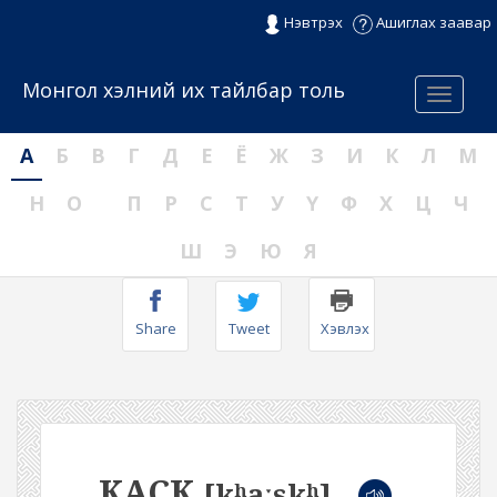
Нэвтрэх
Ашиглах заавар
Монгол хэлний их тайлбар толь
Menu
А
Б
В
Г
Д
Е
Ё
Ж
З
И
К
Л
М
Н
О
П
Р
С
Т
У
Ү
Ф
Х
Ц
Ч
Ш
Э
Ю
Я
Share
Tweet
Хэвлэх
КАСК
[kʰaːskʰ]