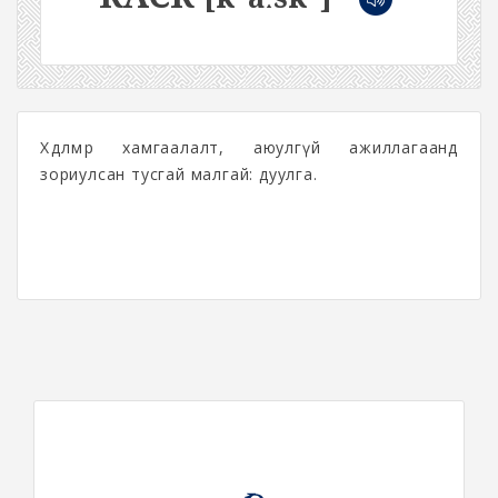
Хөдөлмөр хамгаалалт, аюулгүй ажиллагаанд
зориулсан тусгай малгай: дуулга.