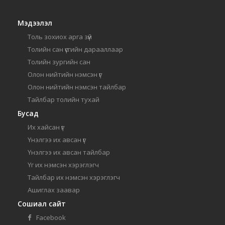
Мэдээлэл
Толь зохиох арга зүй
Толийн сан үсгийн дарааллаар
Толийн зургийн сан
Олон нийтийн нэмсэн үг
Олон нийтийн нэмсэн тайлбар
Тайлбар толийн тухай
Бусад
Их хайсан үг
Үнэлгээ их авсан үг
Үнэлгээ их авсан тайлбар
Үг их нэмсэн хэрэглэгч
Тайлбар их нэмсэн хэрэглэгч
Ашиглах заавар
Сошиал сайт
Facebook