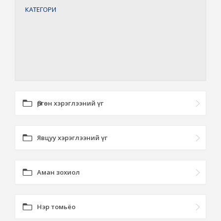
КАТЕГОРИ
Өргөн хэрэглээний үг
Явцуу хэрэглээний үг
Аман зохиол
Нэр томьёо