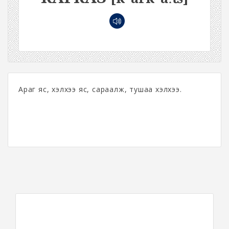
Араг яс, хэлхээ яс, сараалж, тушаа хэлхээ.