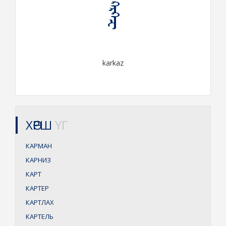
ᠺᠠᠷᠺᠠᠽ
karkaz
ХӨРШ
ҮГ
КАРМАН
КАРНИЗ
КАРТ
КАРТЕР
КАРТЛАХ
КАРТЕЛЬ