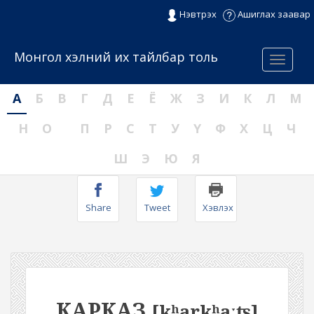
Нэвтрэх
Ашиглах заавар
Монгол хэлний их тайлбар толь
Menu
А
Б
В
Г
Д
Е
Ё
Ж
З
И
К
Л
М
Н
О
П
Р
С
Т
У
Ү
Ф
Х
Ц
Ч
Ш
Э
Ю
Я
Share
Tweet
Хэвлэх
КАРКАЗ
[kʰarkʰaːʦ]