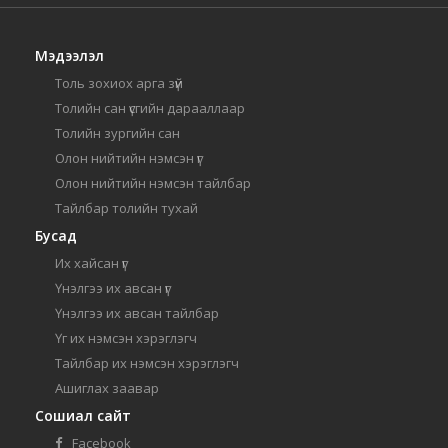
Мэдээлэл
Толь зохиох арга зүй
Толийн сан үсгийн дарааллаар
Толийн зургийн сан
Олон нийтийн нэмсэн үг
Олон нийтийн нэмсэн тайлбар
Тайлбар толийн тухай
Бусад
Их хайсан үг
Үнэлгээ их авсан үг
Үнэлгээ их авсан тайлбар
Үг их нэмсэн хэрэглэгч
Тайлбар их нэмсэн хэрэглэгч
Ашиглах заавар
Сошиал сайт
Facebook