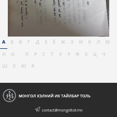
А
Б
В
Г
Д
Е
Ё
Ж
З
И
К
Л
М
Н
О
П
Р
С
Т
У
Ү
Ф
Х
Ц
Ч
Ш
Э
Ю
Я
contact@mongoltoli.mn