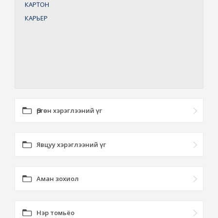
КАРТОН
КАРЬЕР
Өргөн хэрэглээний үг
Явцуу хэрэглээний үг
Аман зохиол
Нэр томьёо