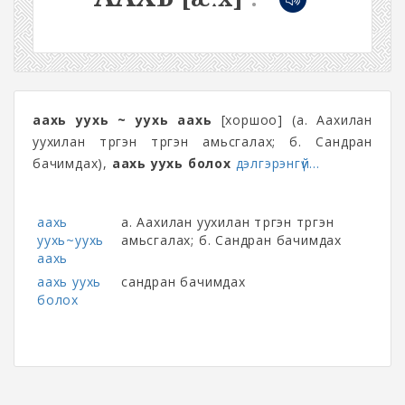
аахь уухь ~ уухь аахь
[хоршоо] (а. Аахилан
уухилан түргэн түргэн амьсгалах; б. Сандран
бачимдах),
аахь уухь болох
дэлгэрэнгүй...
аахь
а. Аахилан уухилан түргэн түргэн
уухь~уухь
амьсгалах; б. Сандран бачимдах
аахь
аахь уухь
сандран бачимдах
болох