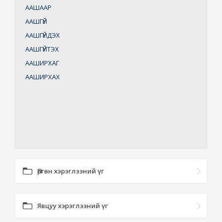
ААШААР
ААШГҮЙ
ААШГҮЙДЭХ
ААШГҮЙТЭХ
ААШИРХАГ
ААШИРХАХ
Өргөн хэрэглээний үг
Явцуу хэрэглээний үг