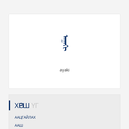
ᠠᠭᠠᠬᠢ
aγaki
ХӨРШ
ҮГ
ААЦГАЙЛАХ
ААШ