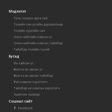
Мэдээлэл
Толь зохиох арга зүй
Толийн сан үсгийн дарааллаар
Толийн зургийн сан
Олон нийтийн нэмсэн үг
Олон нийтийн нэмсэн тайлбар
Тайлбар толийн тухай
Бусад
Их хайсан үг
Үнэлгээ их авсан үг
Үнэлгээ их авсан тайлбар
Үг их нэмсэн хэрэглэгч
Тайлбар их нэмсэн хэрэглэгч
Ашиглах заавар
Сошиал сайт
Facebook