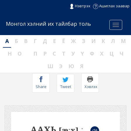
Нэвтрэх
Ашиглах заавар
Монгол хэлний их тайлбар толь
Menu
А
Б
В
Г
Д
Е
Ё
Ж
З
И
К
Л
М
Н
О
П
Р
С
Т
У
Ү
Ф
Х
Ц
Ч
Ш
Э
Ю
Я
Share
Tweet
Хэвлэх
ААХЬ
:
[æːx]