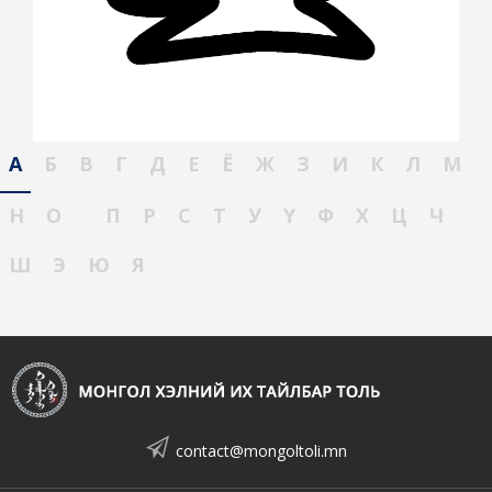
А
Б
В
Г
Д
Е
Ё
Ж
З
И
К
Л
М
Н
О
П
Р
С
Т
У
Ү
Ф
Х
Ц
Ч
Ш
Э
Ю
Я
contact@mongoltoli.mn