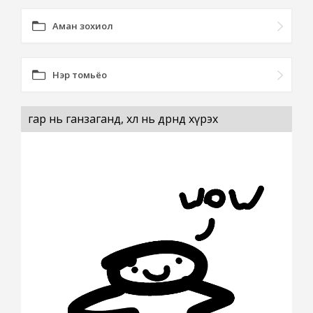
Аман зохиол
Нэр томьёо
гар нь ганзаганд, хөл нь дөрөөнд хүрэх