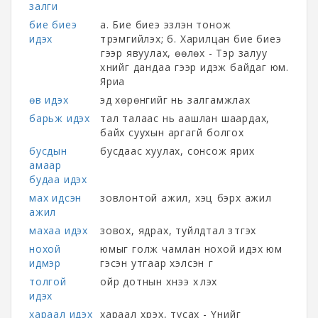
залги
бие биеэ
а. Бие биеэ эзлэн тонож
идэх
түрэмгийлэх; б. Харилцан бие биеэ
үгээр явуулах, өөлөх - Тэр залуу
хүнийг дандаа үгээр идэж байдаг юм.
Яриа
өв идэх
эд хөрөнгийг нь залгамжлах
барьж идэх
тал талаас нь аашлан шаардах,
байх суухын аргагүй болгох
бусдын
бусдаас хуулах, сонсож ярих
амаар
будаа идэх
мах идсэн
зовлонтой ажил, хэцүү бэрх ажил
ажил
махаа идэх
зовох, ядрах, туйлдтал зүтгэх
нохой
юмыг голж чамлан нохой идэх юм
идмэр
гэсэн утгаар хэлсэн үг
толгой
ойр дотнын хүнээ үхүүлэх
идэх
хараал идэх
хараал хүрэх, тусах - Үүнийг