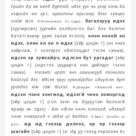
Ерийн өдөр ав аянд дуртай, идэх уух нь үхэр хонь ба
хээрийн ан гөрөөс, араатны арьсаар дээл хувцас
хийж өмсөнө.
багалзуур идэх
В.Инжаннаши. Хөх судар.,
[хуучирсан] (ургийн холбоогоо бат бэх болгон
бататгахаар урин залах ёслол),
олон нохой
хүн
идэх, олон хүн хүн үл идэх
[зүйр цэцэн үг] (хүн хүнээ
хайрлаж, үг хэлээрээ ойлголцдог гэсэн санаа),
идсэн эрүү хувхайрч, идүүлсэн бут ургадаг
[зүйр
цэцэн үг] (эцэстээ шударга үнэн дийлдэг гэсэн
санаа) -
Нэгэнт цагт энэ гамингууд тонилох
байлгүй дээ. Идсэн эрүү хувхайрдаг идүүлсэн бут
ургадаг юм гэж билээ.
Ж.Дамдин. Үймээний жил.,
идсэн чоно хонгилд, идээгүй чоно хоморгод
[зүйр цэцэн үг] (гол эзэн нь буруутан болохгүй
араар нь үлдэх) -
Бас идсэн чоно хонгилд, идээгүй
чоно хоморгод ч гэдэг үг байдаг.
Б.Бааст.
Алтайн хөх
ид ид гэхээр долоох, ор ор гэхээр
дөнөн.,
шагайх
[зүйр цэцэн үг] (а. Ид уу гэхэд нэрэлхэн ёс