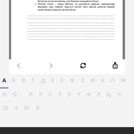
А
Б
В
Г
Д
Е
Ё
Ж
З
И
К
Л
М
Н
О
П
Р
С
Т
У
Ү
Ф
Х
Ц
Ч
Ш
Э
Ю
Я