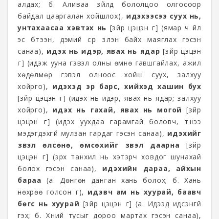
алдах; б. Аливаа зүйлд бололцоо олгосоор
байдал цааргалан хойшлох),
идэхээсээ суух нь,
унтахаасаа хэвтэх нь
[зүйр цэцэн үг] (ямар ч үйл
эс бүтээн, дэмий сүр үзүүлэн байх маяглах гэсэн
санаа),
идэх нь идэр, явах нь ядар
[зүйр цэцэн
үг] (идэж ууна гэвэл олны өмнө гавшгайлах, ажил
хөдөлмөр гэвэл олноос хойш суух, залхуу
хойрго),
идэхэд эр барс, хийхэд хашин бух
[зүйр цэцэн үг] (идэх нь идэр, явах нь ядар; залхуу
хойрго),
идэх нь гахай, явах нь могой
[зүйр
цэцэн үг] (идэх уухдаа гарамгай боловч, түүнээ
мэдэгдэхгүй мулзан гардаг гэсэн санаа),
идэхийг
үзвэл өлсөнө, өмсөхийг үзвэл даарна
[зүйр
цэцэн үг] (эрх танхил нь хэтэрч ховдог шунахай
болох гэсэн санаа),
идэхийн дараа, айхын
бараа
(а. Дөнгөн данган хань болох; б. Хань
нөхрөө голсон үг),
идэвч ам нь хуурай, баавч
бөгс нь хуурай
[зүйр цэцэн үг] (а. Идээд идсэнгүй
гэх; б. Хүний тусыг дороо мартах гэсэн санаа),