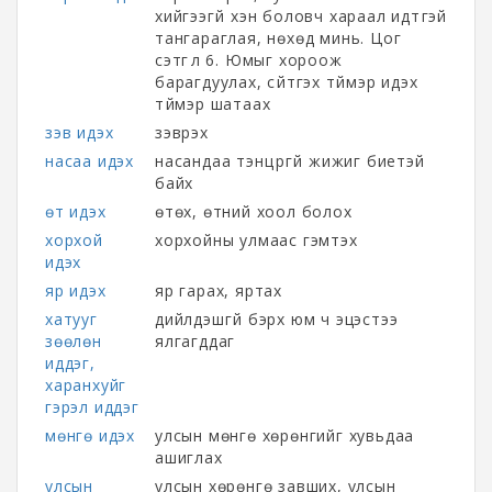
хийгээгүй хэн боловч хараал идтүгэй
тангараглая, нөхөд минь. Цог
сэтгүүл 6. Юмыг хороож
барагдуулах, сүйтгэх түймэр идэх
түймэр шатаах
зэв идэх
зэврэх
насаа идэх
насандаа тэнцүүргүй жижиг биетэй
байх
өт идэх
өтөх, өтний хоол болох
хорхой
хорхойны улмаас гэмтэх
идэх
яр идэх
яр гарах, яртах
хатууг
дийлдэшгүй бэрх юм ч эцэстээ
зөөлөн
ялгагддаг
иддэг,
харанхуйг
гэрэл иддэг
мөнгө идэх
улсын мөнгө хөрөнгийг хувьдаа
ашиглах
улсын
улсын хөрөнгө завших, улсын