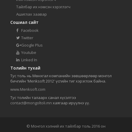
Тайлбар их нэмсэн хэрэглэгч
Ашиглах заавар
Сошиал сайт
Facebook
Twitter
Google Plus
Youtube
Linked In
Толийн тухай
Тус толь нь Мөнхгал компанийн зөвшөөрлөөр монгол
бичгийн 'Menksoft 2012' үсгийн тиг хэрэглэж байна.
www.Menksoft.com
Тус толийн талаарх санал хүсэлтээ
contact@mongoltoli.mn
хаягаар ирүүлнэ үү.
© Монгол хэлний их тайлбар толь 2016 он