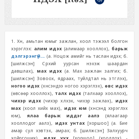
1. Хүн, амьтан юмыг зажлан, хоол тэжээл болгон
хэрэглэх:
алим идэх
(алимаар хооллох),
барьж
дэлгэрэнгүй...
(а. Ноцож амийг нь таслан идэх; б.
[шилжсэн] Сүрхий уурсан нэхэж шаардан
давшлах),
мах идэх
(а. Мах зажлан залгих; б.
[шилжсэн] Зовоох, ядраах, туйлдтал нь зүтгүүлэх),
ногоо идэх
(хүнсэндээ ногоо хэрэглэх),
өвс идэх
(өвсөөр хооллох),
талх идэх
(талхаар хооллох),
чихэр идэх
(чихэр хүлхэх, чихэр зажлах),
идэх
мах
(хоол хийх мах),
идэх юм
(хүнсэнд хэрэглэх
юм),
ялаа барьж иддэг аалз
(ялаагаар
хооллодог аалз),
идэх
унтах
[хоршоо] (а. Бие
амар сул хэвтэх, амрах; б. [шилжсэн] Залхуурч
хойргоших),
идэх уух
[хоршоо] (хооллох) -