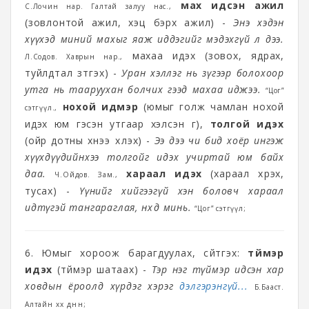
мах идсэн ажил
С.Лочин нар. Галтай залуу нас.,
(зовлонтой ажил, хэцүү бэрх ажил) -
Энэ хэдэн
хүүхэд миний махыг яаж иддэгийг мэдэхгүй л дээ.
махаа идэх (зовох, ядрах,
Л.Содов. Хаврын нар.,
туйлдтал зүтгэх) -
Уран хэллэг нь зүгээр болохоор
утга нь тааруухан болчих гээд махаа иджээ.
“Цог”
нохой идмэр
(юмыг голж чамлан нохой
сэтгүүл.,
идэх юм гэсэн утгаар хэлсэн үг),
толгой идэх
(ойр дотны хүнээ үхүүлэх) -
Ээ дээ чи бид хоёр ингэж
хүүхдүүдийнхээ толгойг идэх учиртай юм байх
даа.
хараал идэх
(хараал хүрэх,
Ч.Ойдов. Зам.,
тусах) -
Үүнийг хийгээгүй хэн боловч хараал
идтүгэй тангараглая, нөхөд минь.
“Цог” сэтгүүл;
6. Юмыг хороож барагдуулах, сүйтгэх:
түймэр
идэх
(түймэр шатаах) -
Тэр нэг түймэр
идсэн хар
ховдын ёроолд хүрдэг хэрэг
дэлгэрэнгүй...
Б.Бааст.
Алтайн хөх дөнөн;