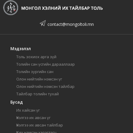
contact@mongoltoli.mn
Мэдээлэл
Толь зохиох арга зүй
Толийн сан үсгийн дарааллаар
Толийн зургийн сан
Олон нийтийн нэмсэн үг
Олон нийтийн нэмсэн тайлбар
Тайлбар толийн тухай
Бусад
Их хайсан үг
Үнэлгээ их авсан үг
Үнэлгээ их авсан тайлбар
Үг их нэмсэн хэрэглэгч