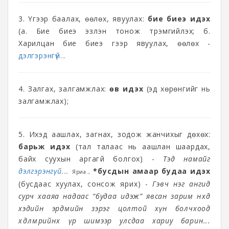
3. Үгээр баалах, өөлөх, явуулах:
бие биеэ идэх
(а. Бие биеэ эзлэн тонож түрэмгийлэх; б.
Харилцан бие биеэ үгээр явуулах, өөлөх -
дэлгэрэнгүй...
4. Залгах, залгамжлах:
өв идэх
(эд хөрөнгийг нь
залгамжлах);
5. Ихэд аашлах, загнах, зодож жанчихыг дөхөх:
барьж идэх
(тал талаас нь аашлан шаардах,
байх суухын аргагүй болгох) -
Тэд намайг
дэлгэрэнгүй...
*бусдын амаар будаа идэх
Яриа.,
(бусдаас хуулах, сонсож ярих) -
Гэвч нэг ангид
сурч хааяа надаас “будаа идэж” явсан зарим нөхөд
хэдийн эрдмийн зэрэг цолтой хүн болчхоод
хөдөлмөрийнхөө үр шимээр улсдаа хариу барин...