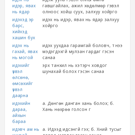
идэр, явах
гавшгайлах, ажил хөдөлмөр гэвэл
нь ядар
олноос хойш суух, залхуу хойрго
идэхэд эр
идэх нь идэр, явах нь ядар залхуу
барс,
хойрго
хийхэд
хашин бух
идэх нь
идэх уухдаа гарамгай боловч, түүнээ
гахай, явах
мэдэгдэхгүй мулзан гардаг гэсэн
нь могой
санаа
идэхийг
эрх танхил нь хэтэрч ховдог
үзвэл
шунахай болох гэсэн санаа
өлсөнө,
өмсөхийг
үзвэл
даарна
идэхийн
а. Дөнгөн данган хань болох; б.
дараа,
Хань нөхрөө голсон үг
айхын
бараа
идэвч ам нь
а. Идээд идсэнгүй гэх; б. Хүний тусыг