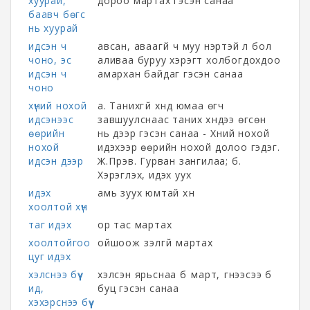
хуурай,
дороо мартах гэсэн санаа
баавч бөгс
нь хуурай
идсэн ч
авсан, аваагүй ч муу нэртэй л бол
чоно, эс
аливаа буруу хэрэгт холбогдохдоо
идсэн ч
амархан байдаг гэсэн санаа
чоно
хүний нохой
а. Танихгүй хүнд юмаа өгч
идсэнээс
завшуулснаас таних хүндээ өгсөн
өөрийн
нь дээр гэсэн санаа - Хүний нохой
нохой
идэхээр өөрийн нохой долоо гэдэг.
идсэн дээр
Ж.Пүрэв. Гурван зангилаа; б.
Хэрэглэх, идэх уух
идэх
амь зуух юмтай хүн
хоолтой хүн
таг идэх
ор тас мартах
хоолтойгоо
ойшоож үзэлгүй мартах
цуг идэх
хэлснээ бүү
хэлсэн ярьснаа бүү март, үгнээсээ бүү
ид,
буц гэсэн санаа
хэхэрснээ бүү