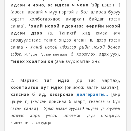
идсэн ч чоно, эс идсэн ч чоно
[зүйр цэцэн үг]
(авсан, аваагүй ч муу нэртэй л бол аливаа буруу
хэрэгт холбогдохдоо амархан байдаг гэсэн
санаа), *
хүний нохой идсэнээс өөрийн нохой
идсэн дээр
(а. Танихгүй хүнд юмаа өгч
завшуулснаас таних хүндээ өгсөн нь дээр гэсэн
санаа -
Хүний нохой идэхээр өөрийн нохой долоо
гэдэг.
б. Хэрэглэх, идэх уух),
Ж.Пүрэв. Гурван зангилаа;
*
идэх хоолтой хүн
(амь зуух юмтай хүн);
2. Мартах:
таг идэх
(ор тас мартах),
хоолтойгоо цуг идэх
(ойшоож үзэлгүй мартах),
хэлснээ бүү ид, хэхэрснээ
дэлгэрэнгүй...
[зүйр
цэцэн үг] (хэлсэн ярьснаа бүү март, үгнээсээ бүү буц
гэсэн санаа) -
Урьд нэгэн өгүүлээд эдүгээ үг юүгээн
идвээс харь улсад итгэмж үгүй болцмуй.
В.Инжаннаши. Хөх судар;