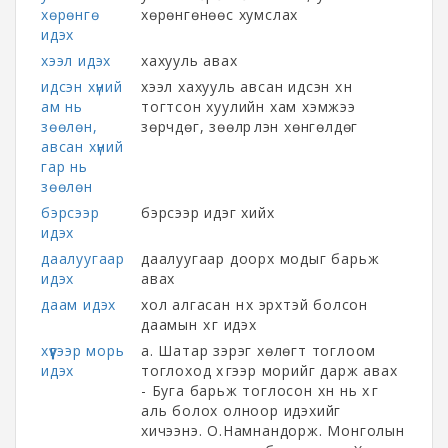
хөрөнгө
хөрөнгөнөөс хумслах
идэх
хээл идэх
хахууль авах
идсэн хүний
хээл хахууль авсан идсэн хүн
ам нь
тогтсон хуулийн хам хэмжээ
зөөлөн,
зөрчдөг, зөөлрүүлэн хөнгөлдөг
авсан хүний
гар нь
зөөлөн
бэрсээр
бэрсээр идэг хийх
идэх
даалуугаар
даалуугаар доорх модыг барьж
идэх
авах
даам идэх
хол алгасан нүүх эрхтэй болсон
даамын хүүг идэх
хүүгээр морь
а. Шатар зэрэг хөлөгт тоглоом
идэх
тоглоход хүүгээр морийг дарж авах
- Буга барьж тоглосон хүн нь хүүг
аль болох олноор идэхийг
хичээнэ. О.Намнандорж. Монголын