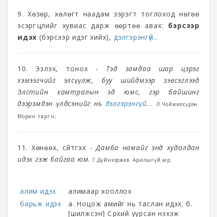
9. Хөзөр, хөлөгт наадам зэрэгт тоглоход нөгөө
эсэргүүцлийг хувиас дарж өөртөө авах:
бэрсээр
идэх
(бэрсээр идэг хийх),
дэлгэрэнгүй...
10. Эзлэх, тонох -
Тэд замдаа шар цэрэг
хэмээгчийг элсүүлж, буу шийдмээр зэвсэглээд
Элстийн хамтралын эд юмс, гэр байшинг
дээрэмдэн үлдсэнийг нь
дэлгэрэнгүй...
Л.Чойжилсүрэн.
Морин төвөргөөн;
11. Хөнөөх, сүйтгэх -
Дамба намайг энд худалдан
идэх гэж байгаа юм
.
Г.Дүйнхэржав. Арилшгүй мөр.
алим идэх
алимаар хооллох
барьж идэх
а. Ноцож амийг нь таслан идэх; б.
[шилжсэн] Сүрхий уурсан нэхэж