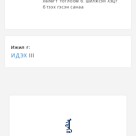
хөлөгт тоглоом б. шилжсэн Хэцүүг
бүтээх гэсэн санаа
Ижил үг:
ИДЭХ
III
ᠢᠳᠡᠬᠦ