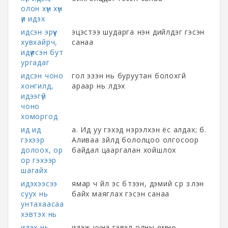
олон хүн хүн
үл идэх
идсэн эрүү
эцэстээ шударга үнэн дийлдэг гэсэн
хувхайрч,
санаа
идүүлсэн бут
ургадаг
идсэн чоно
гол эзэн нь буруутан болохгүй
хонгилд,
араар нь үлдэх
идээгүй
чоно
хоморгод
ид ид
а. Ид уу гэхэд нэрэлхэн ёс алдах; б.
гэхээр
Аливаа зүйлд бололцоо олгосоор
долоох, ор
байдал цааргалан хойшлох
ор гэхээр
шагайх
идэхээсээ
ямар ч үйл эс бүтээн, дэмий сүр үзүүлэн
суух нь
байх маяглах гэсэн санаа
унтахаасаа
хэвтэх нь
идэх нь
идэж ууна гэвэл олны өмнө