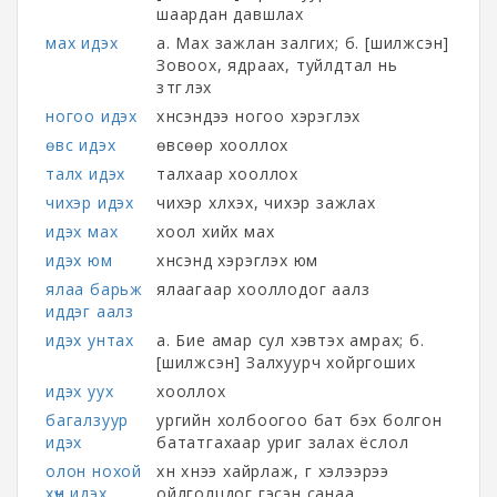
шаардан давшлах
мах идэх
а. Мах зажлан залгих; б. [шилжсэн]
Зовоох, ядраах, туйлдтал нь
зүтгүүлэх
ногоо идэх
хүнсэндээ ногоо хэрэглэх
өвс идэх
өвсөөр хооллох
талх идэх
талхаар хооллох
чихэр идэх
чихэр хүлхэх, чихэр зажлах
идэх мах
хоол хийх мах
идэх юм
хүнсэнд хэрэглэх юм
ялаа барьж
ялаагаар хооллодог аалз
иддэг аалз
идэх унтах
а. Бие амар сул хэвтэх амрах; б.
[шилжсэн] Залхуурч хойргоших
идэх уух
хооллох
багалзуур
ургийн холбоогоо бат бэх болгон
идэх
бататгахаар уриг залах ёслол
олон нохой
хүн хүнээ хайрлаж, үг хэлээрээ
хүн идэх,
ойлголцдог гэсэн санаа