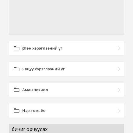
Өргөн хэрэглээний үг
Явцуу хэрэглээний үг
Аман зохиол
Нэр томьёо
бичиг орчуулах