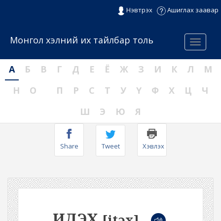
Нэвтрэх
Ашиглах заавар
Монгол хэлний их тайлбар толь
Menu
А
Б
В
Г
Д
Е
Ё
Ж
З
И
К
Л
М
Н
О
П
Р
С
Т
У
Ү
Ф
Х
Ц
Ч
Ш
Э
Ю
Я
Share
Tweet
Хэвлэх
ИДЭХ
[itəx]