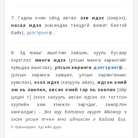
7. Гадны хүчин зүйлд автах:
зэв идэх
(зэврэх),
насаа идэх
(насандаа тэнцүүргүй жижиг биетэй
байх),
дэлгэрэнгүй...
8. Эд юмыг ашиглан завших, хууль бусаар
хэрэглэх:
мөнгө идэх
(улсын мөнгө хөрөнгийг
хувьдаа ашиглах),
улсын хөрөнгө
дэлгэрэнгүй...
(улсын хөрөнгө завших, улсын хөрөнгөнөөс
хумслах),
хээл идэх
(хахууль авах),
идсэн хүний
ам нь зөөлөн, авсан хүний гар нь зөөлөн
[зүйр
цэцэн үг] (хээл хахууль авсан идсэн хүн тогтсон
хуулийн хам хэмжээ зөрчдөг, зөөлрүүлэн
хөнгөлдөг) -
Энэ муу батгана нүүрт Мягмар ч
гэсэн улсын төчнөөн мөнгө идчихсэн л байгаа биз.
П.Лувсанцэрэн. Хөдөөгийн дуун;