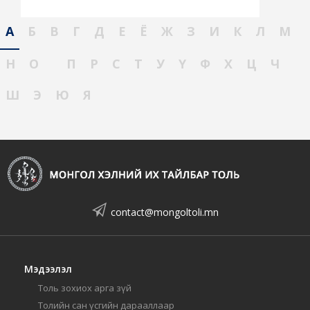
А
Б
В
Г
Д
Е
Ё
Ж
З
И
К
Л
М
Н
О
П
Р
С
Т
У
Ү
Ф
Х
Ц
Ч
Ш
Э
Ю
Я
contact@mongoltoli.mn
Мэдээлэл
Толь зохиох арга зүй
Толийн сан үсгийн дарааллаар