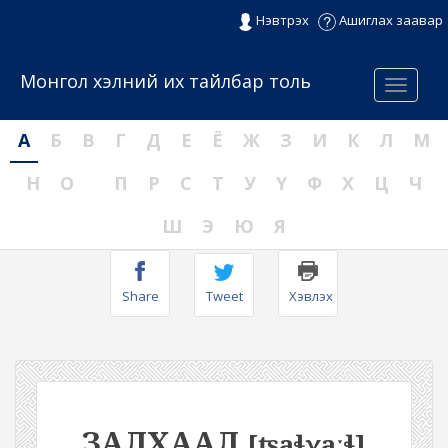
Нэвтрэх
Ашиглах заавар
Монгол хэлний их тайлбар толь
Menu
А
Б
В
Г
Д
Е
Ё
Ж
З
И
К
Л
М
Н
О
П
Р
С
Т
У
Ү
Ф
Х
Ц
Ч
Ш
Э
Ю
Я
Share
Tweet
Хэвлэх
ЗАЛХААЛ
[ʦaɬχaːɬ]