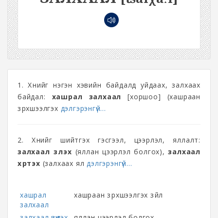
1. Хүнийг нэгэн хэвийн байдалд уйдаах, залхаах
байдал:
хашрал залхаал
[хоршоо] (хашраан
зүрхшээлгэх
дэлгэрэнгүй...
2. Хүнийг шийтгэх гэсгээл, цээрлэл, яллалт:
залхаал үзүүлэх
(яллан цээрлэл болгох),
залхаал
хүртэх
(залхаах ял
дэлгэрэнгүй...
хашрал
хашраан зүрхшээлгэх зүйл
залхаал
залхаал үзүүлэх
яллан цээрлэл болгох