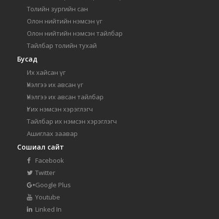
Толийн зургийн сан
Олон нийтийн нэмсэн үг
Олон нийтийн нэмсэн тайлбар
Тайлбар толийн тухай
Бусад
Их хайсан үг
Үнэлгээ их авсан үг
Үнэлгээ их авсан тайлбар
Үг их нэмсэн хэрэглэгч
Тайлбар их нэмсэн хэрэглэгч
Ашиглах заавар
Сошиал сайт
Facebook
Twitter
Google Plus
Youtube
Linked In