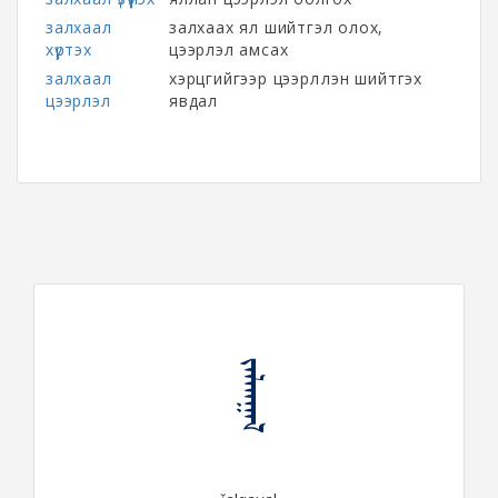
залхаал
залхаах ял шийтгэл олох,
хүртэх
цээрлэл амсах
залхаал
хэрцгийгээр цээрлүүлэн шийтгэх
цээрлэл
явдал
ᠵᠠᠯᠬᠠᠭᠠᠯ