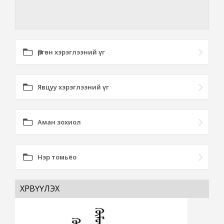
Өргөн хэрэглээний үг
Явцуу хэрэглээний үг
Аман зохиол
Нэр томьёо
ХӨРВҮҮЛЭХ