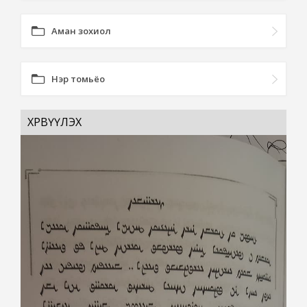
Аман зохиол
Нэр томьёо
ХӨРВҮҮЛЭХ