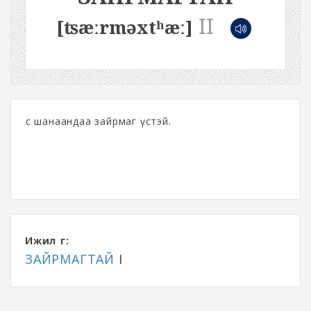
II
[ʦæːrməxtʰæː]
Үс шанаандаа зайрмаг үстэй.
Ижил үг:
ЗАЙРМАГТАЙ
I