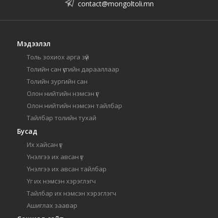
contact@mongoltoli.mn
Мэдээлэл
Толь зохиох арга зүй
Толийн сан үсгийн дарааллаар
Толийн зургийн сан
Олон нийтийн нэмсэн үг
Олон нийтийн нэмсэн тайлбар
Тайлбар толийн тухай
Бусад
Их хайсан үг
Үнэлгээ их авсан үг
Үнэлгээ их авсан тайлбар
Үг их нэмсэн хэрэглэгч
Тайлбар их нэмсэн хэрэглэгч
Ашиглах заавар