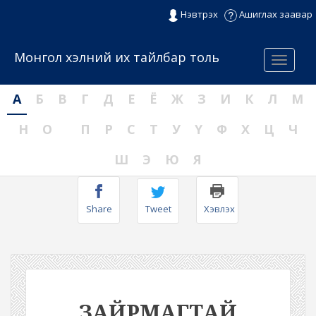
Нэвтрэх
Ашиглах заавар
Монгол хэлний их тайлбар толь
Menu
А
Б
В
Г
Д
Е
Ё
Ж
З
И
К
Л
М
Н
О
П
Р
С
Т
У
Ү
Ф
Х
Ц
Ч
Ш
Э
Ю
Я
Share
Tweet
Хэвлэх
ЗАЙРМАГТАЙ