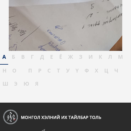
А
Б
В
Г
Д
Е
Ё
Ж
З
И
К
Л
М
Н
О
П
Р
С
Т
У
Ү
Ф
Х
Ц
Ч
Ш
Э
Ю
Я