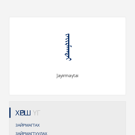
ᠵᠠᠶᠢᠷᠮᠠᠭᠲᠠᠢ
ǰayirmaγtai
ХӨРШ
ҮГ
ЗАЙРМАГТАХ
ЗАЙРМАГТУУЛАХ