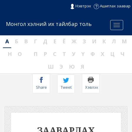
Нэвтрэх
Ашиглах заавар
Монгол хэлний их тайлбар толь
Menu
А
Б
В
Г
Д
Е
Ё
Ж
З
И
К
Л
М
Н
О
П
Р
С
Т
У
Ү
Ф
Х
Ц
Ч
Ш
Э
Ю
Я
Share
Tweet
Хэвлэх
ЗААВАРЛАХ