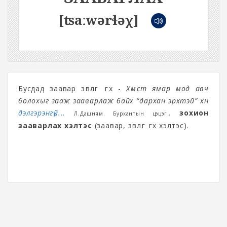
[ʦaːwərɬəχ]
Бусдад заавар зөвлөгөө өгөх -
Хүмүүст ямар мод авч
болохыг зааж зааварлаж байх “дархан эрхтэй” хүн
дэлгэрэнгүй...
зохион
Л.Дашням. Бурхантын цэцэг.,
зааварлах хэлтэс
(заавар, зөвлөгөө өгөх хэлтэс).