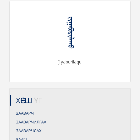
ᠵᠢᠭᠠᠪᠤᠷᠢᠯᠠᠬᠤ
ǰiγaburilaqu
ХӨРШ
ҮГ
ЗААВАРЧ
ЗААВАРЧИЛГАА
ЗААВАРЧЛАХ
ЗААГ
I