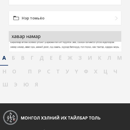
Нэр томьёо
хавар намар
А
Б
В
Г
Д
Е
Ё
Ж
З
И
К
Л
М
Н
О
П
Р
С
Т
У
Ү
Ф
Х
Ц
Ч
Ш
Э
Ю
Я