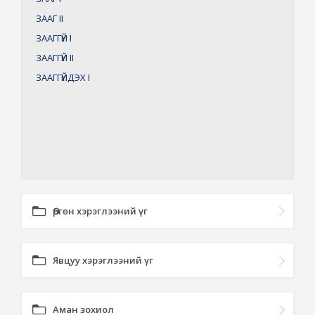
ЗААГ
II
ЗААГГҮЙ
I
ЗААГГҮЙ
II
ЗААГГҮЙДЭХ
I
Өргөн хэрэглээний үг
Явцуу хэрэглээний үг
Аман зохиол