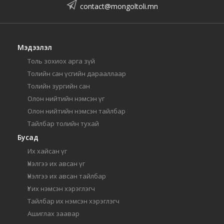
contact@mongoltoli.mn
Мэдээлэл
Толь зохиох арга зүй
Толийн сан үсгийн дарааллаар
Толийн зургийн сан
Олон нийтийн нэмсэн үг
Олон нийтийн нэмсэн тайлбар
Тайлбар толийн тухай
Бусад
Их хайсан үг
Үнэлгээ их авсан үг
Үнэлгээ их авсан тайлбар
Үг их нэмсэн хэрэглэгч
Тайлбар их нэмсэн хэрэглэгч
Ашиглах заавар