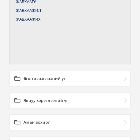
ЖАВХААГҮЙ
ЖАВХААЖИЛ
ЖАВХААЖИХ
Өргөн хэрэглээний үг
Явцуу хэрэглээний үг
Аман зохиол