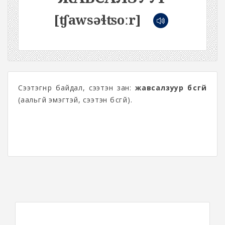
[ʧawsəɬʦoːr]
Сээтэгнүүр байдал, сээтэн зан:
жавсалзуур бүсгүй
(аальгүй эмэгтэй, сээтэн бүсгүй).