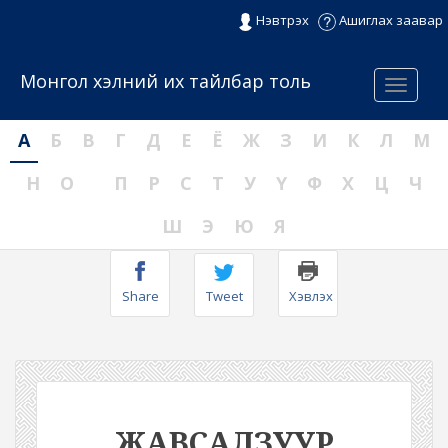
Нэвтрэх
Ашиглах заавар
Монгол хэлний их тайлбар толь
Menu
А
Б
В
Г
Д
Е
Ё
Ж
З
И
К
Л
М
Н
О
П
Р
С
Т
У
Ү
Ф
Х
Ц
Ч
Ш
Э
Ю
Я
Share
Tweet
Хэвлэх
ЖАВСАЛЗУУР