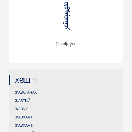
ᠵᠢᠪᠰᠠᠯᠵᠠᠭᠤᠷ
ǰibsalǰaγur
ХӨРШ
ҮГ
ЖАВСГАНАХ
ЖАВТИЙ
ЖАВУУН
ЖАВХАА
I
ЖАВХАА
II