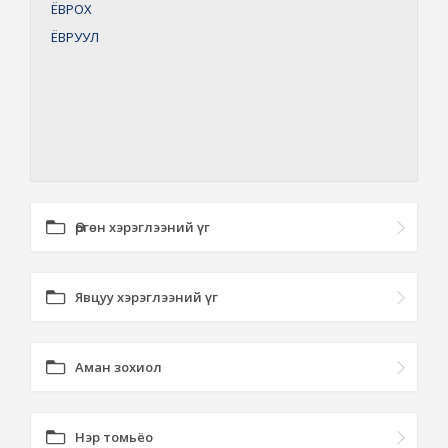
ЁВРОХ
ЁВРУУЛ
Өргөн хэрэглээний үг
Явцуу хэрэглээний үг
Аман зохиол
Нэр томьёо