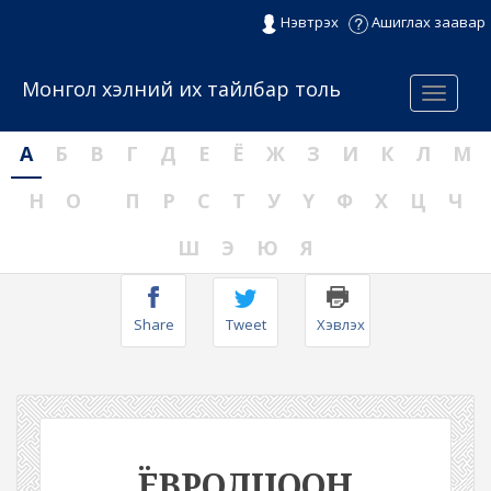
Нэвтрэх
Ашиглах заавар
Монгол хэлний их тайлбар толь
Menu
А
Б
В
Г
Д
Е
Ё
Ж
З
И
К
Л
М
Н
О
П
Р
С
Т
У
Ү
Ф
Х
Ц
Ч
Ш
Э
Ю
Я
Share
Tweet
Хэвлэх
ЁВРОЛЦООН