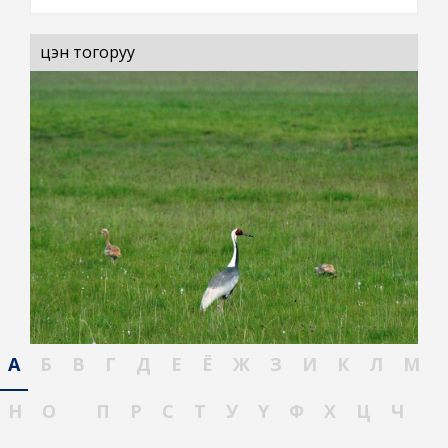
цэн тогоруу
А
Б
В
Г
Д
Е
Ё
Ж
З
И
К
Л
М
Н
О
П
Р
С
Т
У
Ү
Ф
Х
Ц
Ч