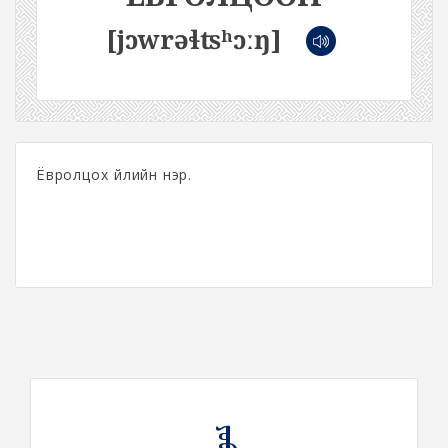
[jɔwrəɬʦʰɔːŋ]
Ёвролцох үйлийн нэр.