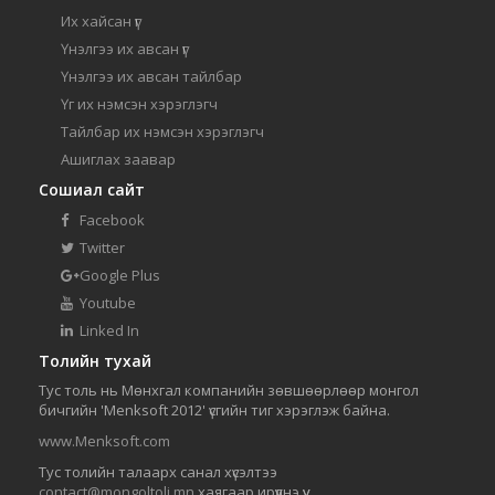
Их хайсан үг
Үнэлгээ их авсан үг
Үнэлгээ их авсан тайлбар
Үг их нэмсэн хэрэглэгч
Тайлбар их нэмсэн хэрэглэгч
Ашиглах заавар
Сошиал сайт
Facebook
Twitter
Google Plus
Youtube
Linked In
Толийн тухай
Тус толь нь Мөнхгал компанийн зөвшөөрлөөр монгол
бичгийн 'Menksoft 2012' үсгийн тиг хэрэглэж байна.
www.Menksoft.com
Тус толийн талаарх санал хүсэлтээ
contact@mongoltoli.mn
хаягаар ирүүлнэ үү.