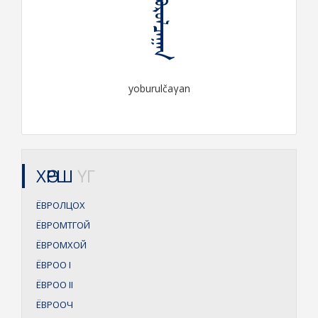
ᠶᠣᠪᠤᠷᠤᠯᠴᠠᠭᠠᠨ
yoburulčaγan
ХӨРШ
ҮГ
ЁВРОЛЦОХ
ЁВРОМТГОЙ
ЁВРОМХОЙ
ЁВРОО
I
ЁВРОО
II
ЁВРООЧ