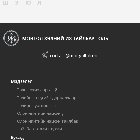
Ш
Э
Ю
Я
contact@mongoltoli.mn
Мэдээлэл
Толь зохиох арга зүй
Толийн сан үсгийн дарааллаар
Толийн зургийн сан
Олон нийтийн нэмсэн үг
Олон нийтийн нэмсэн тайлбар
Тайлбар толийн тухай
Бусад