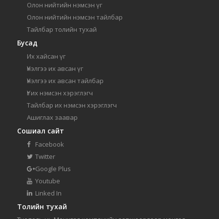
Олон нийтийн нэмсэн үг
Олон нийтийн нэмсэн тайлбар
Тайлбар толийн тухай
Бусад
Их хайсан үг
Үнэлгээ их авсан үг
Үнэлгээ их авсан тайлбар
Үг их нэмсэн хэрэглэгч
Тайлбар их нэмсэн хэрэглэгч
Ашиглах заавар
Сошиал сайт
Facebook
Twitter
Google Plus
Youtube
Linked In
Толийн тухай