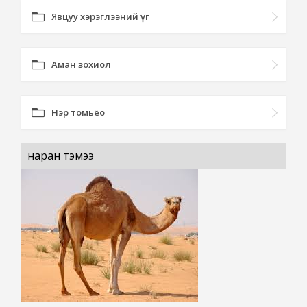
Явцуу хэрэглээний үг
Аман зохиол
Нэр томьёо
наран тэмээ