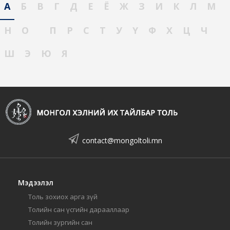
А
Б
В
Г
Д
Е
Ё
Ж
З
И
К
Л
М
Н
О
П
Р
С
Т
У
Ү
Ф
Х
Ц
Ч
Ш
Э
Ю
Я
contact@mongoltoli.mn
Мэдээлэл
Толь зохиох арга зүй
Толийн сан үсгийн дарааллаар
Толийн зургийн сан