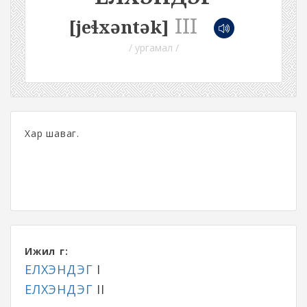
III
[jeɬxəntək]
/ ургамал /
Хар шаваг.
Ижил үг:
ЕЛХЭНДЭГ
I
ЕЛХЭНДЭГ
II