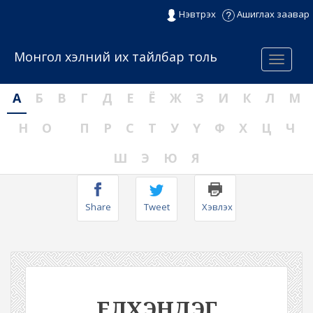
Нэвтрэх
Ашиглах заавар
Монгол хэлний их тайлбар толь
Menu
А
Б
В
Г
Д
Е
Ё
Ж
З
И
К
Л
М
Н
О
П
Р
С
Т
У
Ү
Ф
Х
Ц
Ч
Ш
Э
Ю
Я
Share
Tweet
Хэвлэх
ЕЛХЭНДЭГ