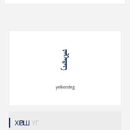
ᠶᠡᠯᠬᠡᠨᠳᠡᠭ
yelkendeg
ХӨРШ
ҮГ