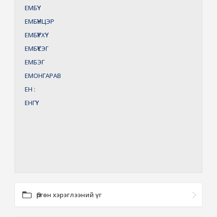
ЕМБҮҮ
ЕМБҮҮНЦЭР
ЕМБҮҮРХҮҮ
ЕМБҮҮСЭГ
ЕМБЭГ
ЕМОНГАРАВ
ЕН
:
ЕНГҮҮ
Өргөн хэрэглээний үг