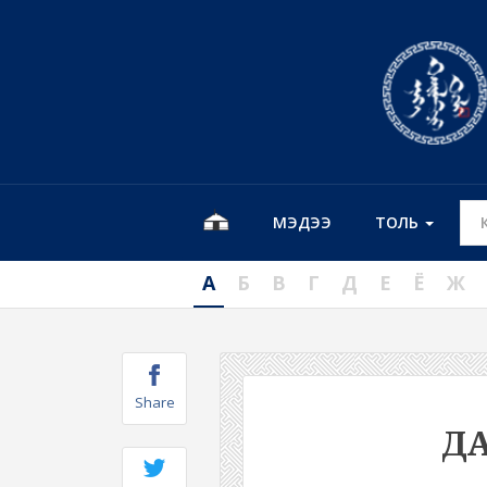
МЭДЭЭ
ТОЛЬ
А
Б
В
Г
Д
Е
Ё
Ж
Share
Д