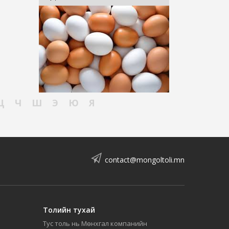
Ц
Ч
Ш
Э
Ю
Я
contact@mongoltoli.mn
Толийн тухай
Тус толь нь Мөнхгал компанийн