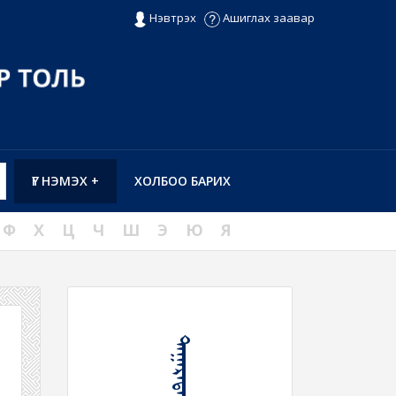
Нэвтрэх
Ашиглах заавар
ҮГ НЭМЭХ +
ХОЛБОО БАРИХ
Ф
Х
Ц
Ч
Ш
Э
Ю
Я
ᠳᠠᠭᠠᠷᠠᠳᠠᠰᠤ