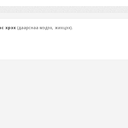
с хүрэх
(даарснаа мэдэх, жихүүцэх).