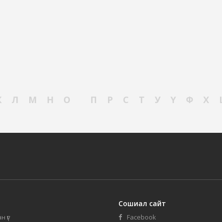
К
Л
М
Н
О
П
Р
С
Т
У
Ү
Ф
Х
Сошиал сайт
н үг
Facebook