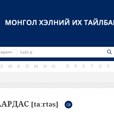
Toggle Dropdown
Кирил
З
И
К
Л
М
Н
О
П
Р
С
Т
У
Ү
ААРДАС
[taːrtəs]