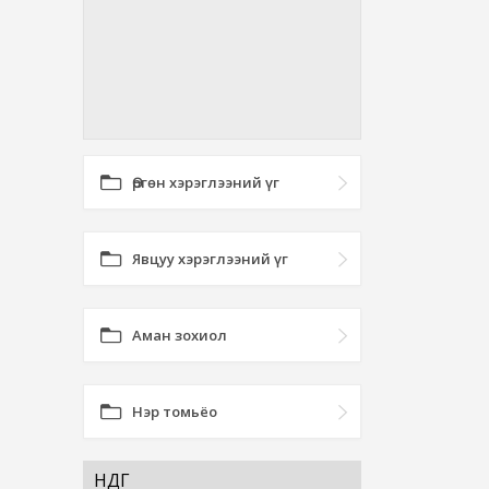
Өргөн хэрэглээний үг
Явцуу хэрэглээний үг
Аман зохиол
Нэр томьёо
ӨНДӨГ