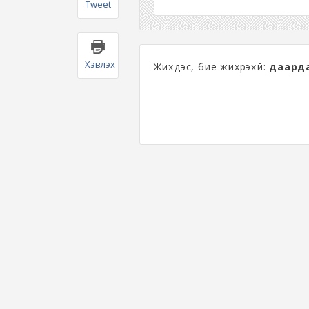
Tweet
Хэвлэх
Жихүүдэс, бие жихрэхүй:
даарда