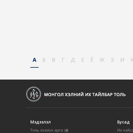
А
Б
В
Г
Д
Е
Ё
Ж
З
И
Мэдээлэл
Бусад
Толь зохиох арга зүй
Их хайса