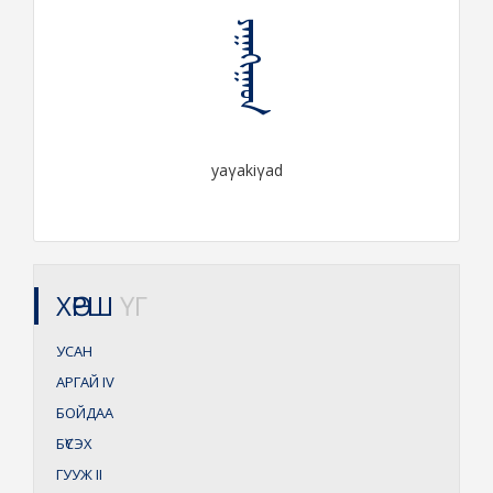
ᠶᠠᠭᠠᠬᠢᠭᠠᠳ
yaγakiγad
ХӨРШ
ҮГ
УСАН
АРГАЙ
IV
БОЙДАА
БҮСЭХ
ГУУЖ
II