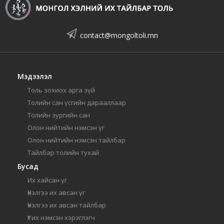
contact@mongoltoli.mn
Мэдээлэл
Толь зохиох арга зүй
Толийн сан үсгийн дарааллаар
Толийн зургийн сан
Олон нийтийн нэмсэн үг
Олон нийтийн нэмсэн тайлбар
Тайлбар толийн тухай
Бусад
Их хайсан үг
Үнэлгээ их авсан үг
Үнэлгээ их авсан тайлбар
Үг их нэмсэн хэрэглэгч