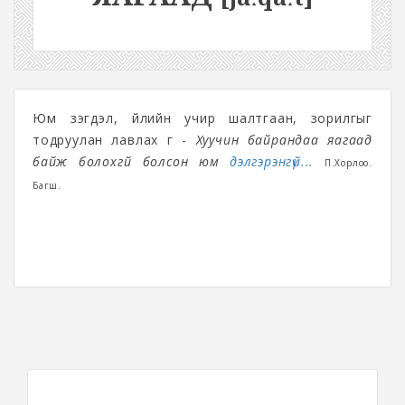
Юм үзэгдэл, үйлийн учир шалтгаан, зорилгыг
тодруулан лавлах үг -
Хуучин байрандаа яагаад
байж болохгүй болсон юм
дэлгэрэнгүй...
П.Хорлоо.
Багш.