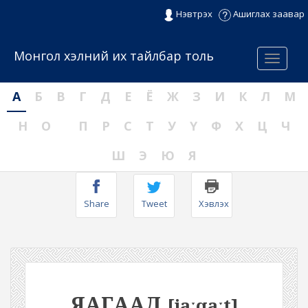
Нэвтрэх
Ашиглах заавар
Монгол хэлний их тайлбар толь
Menu
А
Б
В
Г
Д
Е
Ё
Ж
З
И
К
Л
М
Н
О
П
Р
С
Т
У
Ү
Ф
Х
Ц
Ч
Ш
Э
Ю
Я
Share
Tweet
Хэвлэх
ЯАГААД
[jaːqaːt]