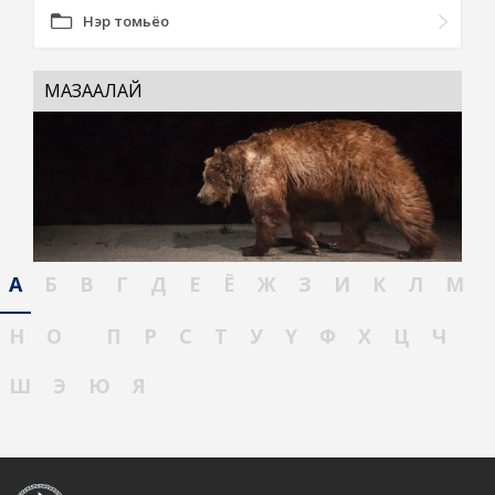
Нэр томьёо
МАЗААЛАЙ
А
Б
В
Г
Д
Е
Ё
Ж
З
И
К
Л
М
Н
О
П
Р
С
Т
У
Ү
Ф
Х
Ц
Ч
Ш
Э
Ю
Я