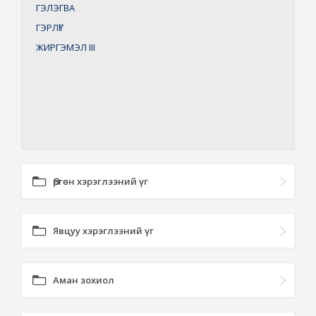
ГЭЛЭГВА
ГЭРЛҮГ
ЖИРГЭМЭЛ
III
Өргөн хэрэглээний үг
Явцуу хэрэглээний үг
Аман зохиол