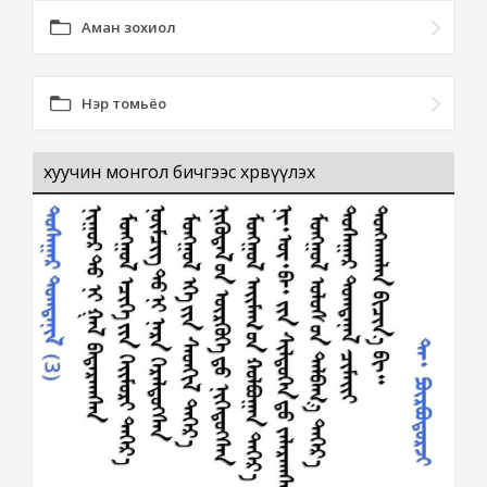
Аман зохиол
Нэр томьёо
хуучин монгол бичгээс хөрвүүлэх