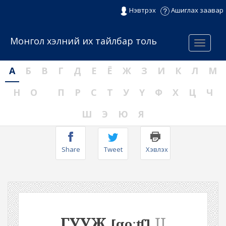
Нэвтрэх
Ашиглах заавар
Монгол хэлний их тайлбар толь
Menu
А
Б
В
Г
Д
Е
Ё
Ж
З
И
К
Л
М
Н
О
П
Р
С
Т
У
Ү
Ф
Х
Ц
Ч
Ш
Э
Ю
Я
Share
Tweet
Хэвлэх
ГУУЖ
II
[qoːʧ]