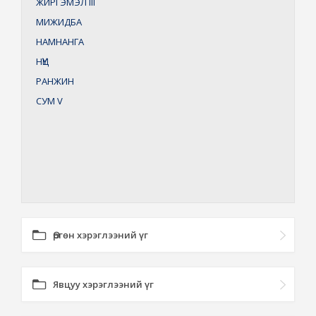
ЖИРГЭМЭЛ
III
МИЖИДБА
НАМНАНГА
НҮҮЦ
РАНЖИН
СУМ
V
Өргөн хэрэглээний үг
Явцуу хэрэглээний үг