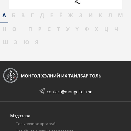
А
Б
В
Г
Д
Е
Ё
Ж
З
И
К
Л
М
Н
О
П
Р
С
Т
У
Ү
Ф
Х
Ц
Ч
Ш
Э
Ю
Я
contact@mongoltoli.mn
Мэдээлэл
Толь зохиох арга зүй
Толийн сан үсгийн дарааллаар