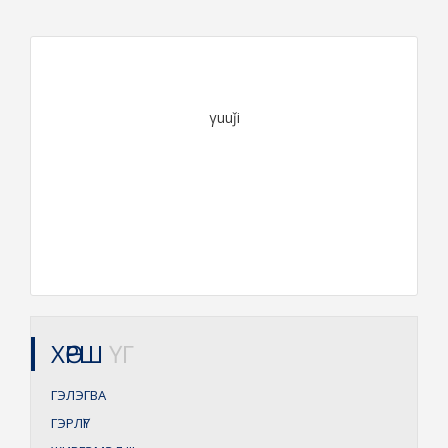
γuuǰi
ХӨРШ
ҮГ
ГЭЛЭГВА
ГЭРЛҮГ