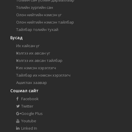
Толийн зургийн сан
Олон нийтийн нэмсэн үг
Олон нийтийн нэмсэн тайлбар
Тайлбар толийн тухай
Бусад
Их хайсан үг
Үнэлгээ их авсан үг
Үнэлгээ их авсан тайлбар
Үг их нэмсэн хэрэглэгч
Тайлбар их нэмсэн хэрэглэгч
Ашиглах заавар
Сошиал сайт
Facebook
Twitter
Google Plus
Youtube
Linked In