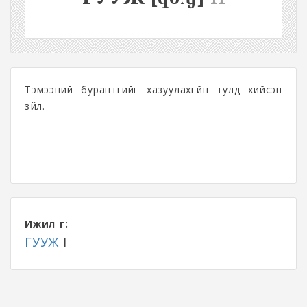
Тэмээний бурантгийг хазуулахгүйн тулд хийсэн
зүйл.
Ижил үг:
ГУУЖ
I