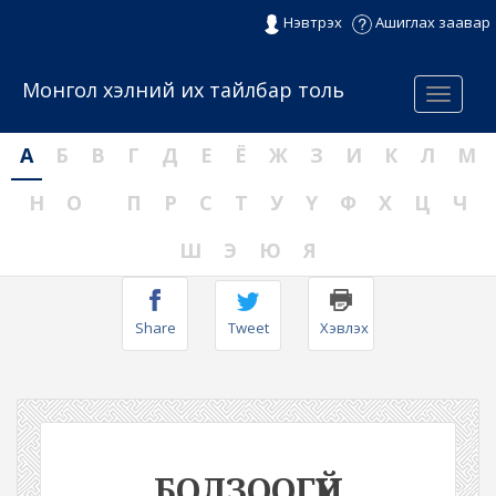
Нэвтрэх
Ашиглах заавар
Монгол хэлний их тайлбар толь
Menu
А
Б
В
Г
Д
Е
Ё
Ж
З
И
К
Л
М
Н
О
П
Р
С
Т
У
Ү
Ф
Х
Ц
Ч
Ш
Э
Ю
Я
Share
Tweet
Хэвлэх
БОЛЗООГҮЙ