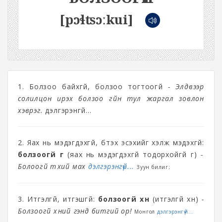
[pɔɬʦɔːkui]
1. Болзоо байхгүй, болзоо тогтоогүй
- Элдвээр
солилцон ирэх болзоо үгүйн тул жаргал зовлон
хэврэг.
дэлгэрэнгүй...
2. Яах нь мэдэгдэхгүй, бүтэх эсэхийг хэлж мэдэхгүй:
болзоогүй үг
(яах нь мэдэгдэхгүй тодорхойгүй үг)
-
Болоогүй түүхий мах
дэлгэрэнгүй...
Зуун билиг;
3. Итгэлгүй, итгэшгүй:
болзоогүй хүн
(итгэлгүй хүн)
-
Болзоогүй хүний үгэнд битгий ор!
Монгол
дэлгэрэнгүй...