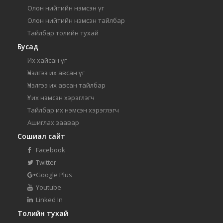
Олон нийтийн нэмсэн үг
Олон нийтийн нэмсэн тайлбар
Тайлбар толийн тухай
Бусад
Их хайсан үг
Үнэлгээ их авсан үг
Үнэлгээ их авсан тайлбар
Үг их нэмсэн хэрэглэгч
Тайлбар их нэмсэн хэрэглэгч
Ашиглах заавар
Сошиал сайт
Facebook
Twitter
Google Plus
Youtube
Linked In
Толийн тухай