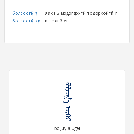
болзоогүй үг
яах нь мэдэгдэхгүй тодорхойгүй үг
болзоогүй хүн
итгэлгүй хүн
ᠪᠣᠯᠵᠤᠭ᠎ᠠ ᠦᠭᠡᠶ
bolǰuγ-a-ügei