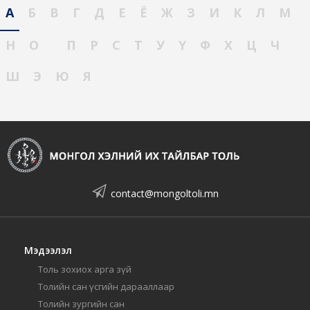
А
Б
В
Г
Д
Е
Ё
Ж
З
И
К
Л
М
Н
О
П
Р
С
Т
У
Ү
Ф
Х
Ц
Ч
Ш
Э
Ю
Я
contact@mongoltoli.mn
Мэдээлэл
Толь зохиох арга зүй
Толийн сан үсгийн дарааллаар
Толийн зургийн сан