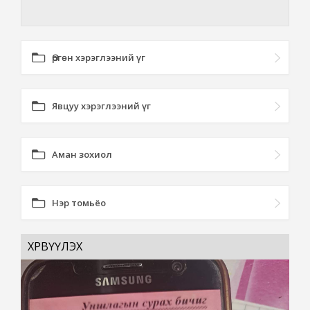
Өргөн хэрэглээний үг
Явцуу хэрэглээний үг
Аман зохиол
Нэр томьёо
ХӨРВҮҮЛЭХ