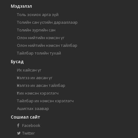
Мэдээлэл
Толь зохиох арга зүй
Толийн сан үсгийн дарааллаар
Толийн зургийн сан
Олон нийтийн нэмсэн үг
Олон нийтийн нэмсэн тайлбар
Тайлбар толийн тухай
Бусад
Их хайсан үг
Үнэлгээ их авсан үг
Үнэлгээ их авсан тайлбар
Үг их нэмсэн хэрэглэгч
Тайлбар их нэмсэн хэрэглэгч
Ашиглах заавар
Сошиал сайт
Facebook
Twitter