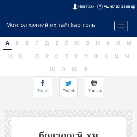
Нэвтрэх
Ашиглах заавар
Монгол хэлний их тайлбар толь
Menu
А
Б
В
Г
Д
Е
Ё
Ж
З
И
К
Л
М
Н
О
П
Р
С
Т
У
Ү
Ф
Х
Ц
Ч
Ш
Э
Ю
Я
Share
Tweet
Хэвлэх
болзоогүй хүн