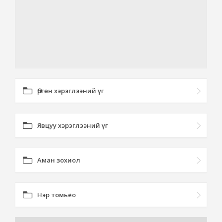
Өргөн хэрэглээний үг
Явцуу хэрэглээний үг
Аман зохиол
Нэр томьёо