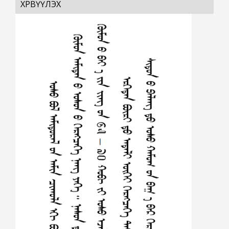
ХӨРВҮҮЛЭХ