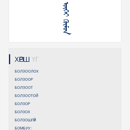
ᠪᠣᠯᠵᠤᠭ᠎ᠠ ᠦᠭᠡᠶ ᠬᠦᠮᠦᠨ
ХӨРШ
ҮГ
БОЛЗООЛОХ
БОЛЗООР
БОЛЗООТ
БОЛЗООТОЙ
БОЛЗОР
БОЛЗОХ
БОЛЗОШГҮЙ
БОМБУУ
: