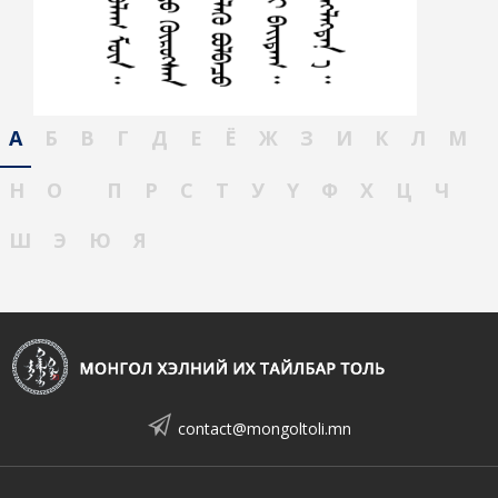
А
Б
В
Г
Д
Е
Ё
Ж
З
И
К
Л
М
Н
О
П
Р
С
Т
У
Ү
Ф
Х
Ц
Ч
Ш
Э
Ю
Я
contact@mongoltoli.mn