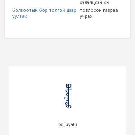
хэлэлцсэн хүн
болзоотын бор толгой дээр
товлосон газраа
уулзах
учрах
ᠪᠣᠯᠵᠤᠭᠠᠲᠤ
bolǰuγatu