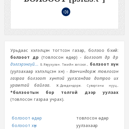
Урьдаас хэлэлцэн тогтсон газар, болзоо бүхий:
болзоот өдөр
(товлосон өдөр)
- Болзоот өдрөө дөрөө
дэлгэрэнгүй...
болзоот хүн
Б.Явуухулан. Тэхийн зогсоол.,
(уулзахаар хэлэлцсэн хүн)
- Ванчиндорж товлосон
газраа болзоот хүнтэй уулзсандаа дотроо их
урамтай байлаа.
Ж.Дамдиндорж. Суварганы нууц.,
*болзоотын бор толгой дээр уулзах
(товлосон газраа учрах).
болзоот өдөр
товлосон өдөр
болзоот хүн
уулзахаар