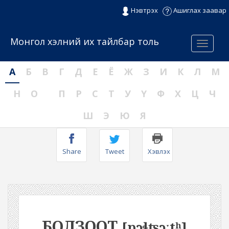
Нэвтрэх
Ашиглах заавар
Монгол хэлний их тайлбар толь
Menu
А
Б
В
Г
Д
Е
Ё
Ж
З
И
К
Л
М
Н
О
П
Р
С
Т
У
Ү
Ф
Х
Ц
Ч
Ш
Э
Ю
Я
Share
Tweet
Хэвлэх
БОЛЗООТ
[pɔɬʦɔːtʰ]