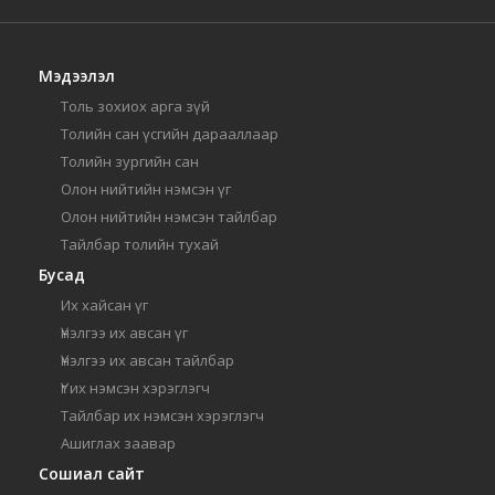
Мэдээлэл
Толь зохиох арга зүй
Толийн сан үсгийн дарааллаар
Толийн зургийн сан
Олон нийтийн нэмсэн үг
Олон нийтийн нэмсэн тайлбар
Тайлбар толийн тухай
Бусад
Их хайсан үг
Үнэлгээ их авсан үг
Үнэлгээ их авсан тайлбар
Үг их нэмсэн хэрэглэгч
Тайлбар их нэмсэн хэрэглэгч
Ашиглах заавар
Сошиал сайт