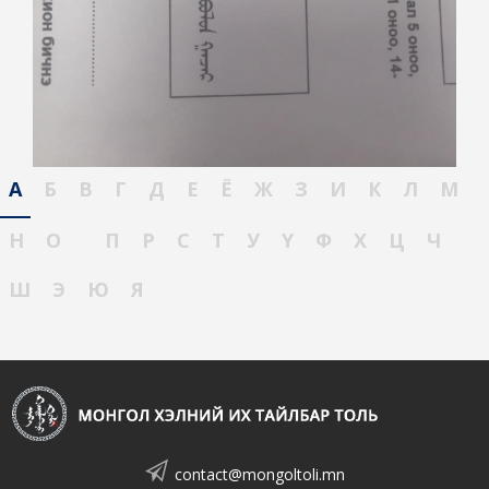
А
Б
В
Г
Д
Е
Ё
Ж
З
И
К
Л
М
Н
О
П
Р
С
Т
У
Ү
Ф
Х
Ц
Ч
Ш
Э
Ю
Я
contact@mongoltoli.mn