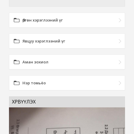
Өргөн хэрэглээний үг
Явцуу хэрэглээний үг
Аман зохиол
Нэр томьёо
ХӨРВҮҮЛЭХ