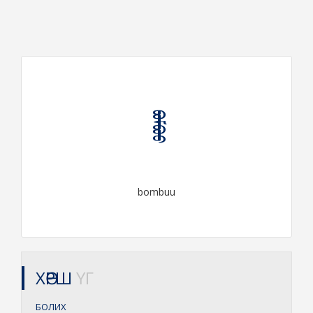
ᠪᠣᠮᠪᠤᠤ
bombuu
ХӨРШ
ҮГ
БОЛИХ