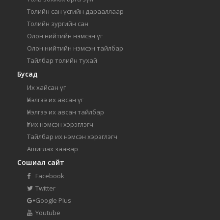
Толийн сан үсгийн дарааллаар
Толийн зургийн сан
Олон нийтийн нэмсэн үг
Олон нийтийн нэмсэн тайлбар
Тайлбар толийн тухай
Бусад
Их хайсан үг
Үнэлгээ их авсан үг
Үнэлгээ их авсан тайлбар
Үг их нэмсэн хэрэглэгч
Тайлбар их нэмсэн хэрэглэгч
Ашиглах заавар
Сошиал сайт
Facebook
Twitter
Google Plus
Youtube