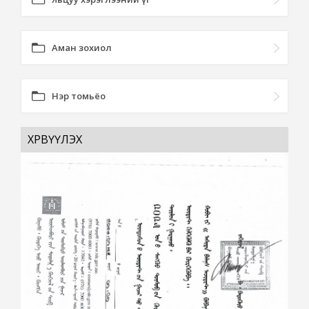
Аман зохиол
Нэр томьёо
ХӨРВҮҮЛЭХ