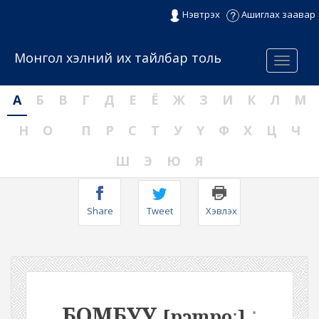
Нэвтрэх
Ашиглах заавар
Монгол хэлний их тайлбар толь
Menu
А
Б
В
Г
Д
Е
Ё
Ж
З
И
К
Л
М
Н
О
П
Р
С
Т
У
Ү
Ф
Х
Ц
Ч
Ш
Э
Ю
Я
Share
Tweet
Хэвлэх
БОМБУУ
:
[pɔmpoː]