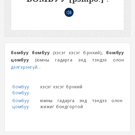
бомбуу бомбуу
(хэсэг хэсэг бөөрөнхий),
бомбуу
цомбуу
(юмны гадарга энд тэндээ олон
дэлгэрэнгүй...
бомбуу
хэсэг хэсэг бөөрөнхий
бомбуу
бомбуу
юмны гадарга энд тэндээ олон
цомбуу
жижиг бондгортой