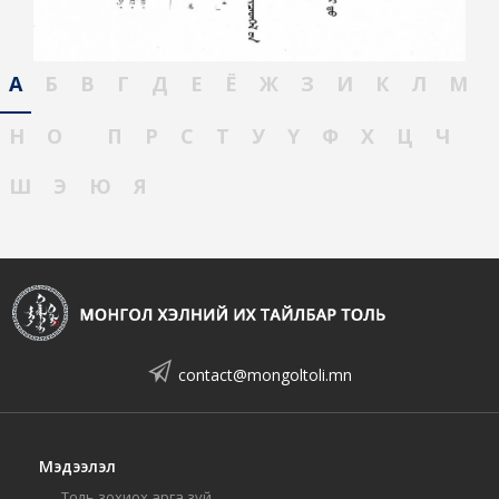
А
Б
В
Г
Д
Е
Ё
Ж
З
И
К
Л
М
Н
О
П
Р
С
Т
У
Ү
Ф
Х
Ц
Ч
Ш
Э
Ю
Я
contact@mongoltoli.mn
Мэдээлэл
Толь зохиох арга зүй