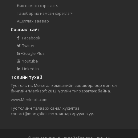
Үг их нэмсэн хэрэглэгч
Тайлбар их нэмсэн хэрэглэгч
Ашиглах заавар
Сошиал сайт
Facebook
Twitter
Google Plus
Youtube
Linked In
Толийн тухай
Тус толь нь Мөнхгал компанийн зөвшөөрлөөр монгол
бичгийн 'Menksoft 2012' үсгийн тиг хэрэглэж байна.
www.Menksoft.com
Тус толийн талаарх санал хүсэлтээ
contact@mongoltoli.mn
хаягаар ирүүлнэ үү.
© Монгол хэлний их тайлбар толь 2016 он