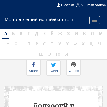
Нэвтрэх
Ашиглах заавар
Монгол хэлний их тайлбар толь
Menu
А
Б
В
Г
Д
Е
Ё
Ж
З
И
К
Л
М
Н
О
П
Р
С
Т
У
Ү
Ф
Х
Ц
Ч
Ш
Э
Ю
Я
Share
Tweet
Хэвлэх
болзоогүй үг