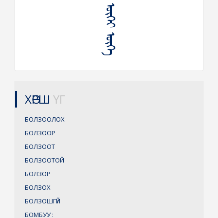
ᠪᠣᠯᠵᠤᠭ᠎ᠠ ᠦᠭᠡᠶ ᠦᠭᠡ
ХӨРШ
ҮГ
БОЛЗООЛОХ
БОЛЗООР
БОЛЗООТ
БОЛЗООТОЙ
БОЛЗОР
БОЛЗОХ
БОЛЗОШГҮЙ
БОМБУУ
: