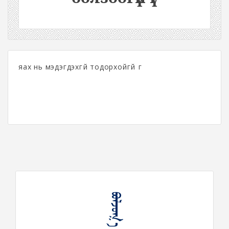
яах нь мэдэгдэхгүй тодорхойгүй үг