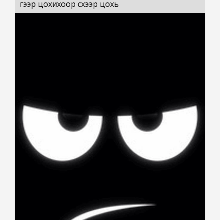
үгээр цохихоор сүхээр цохь