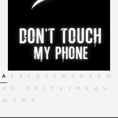
А
Б
В
Г
Д
Е
Ё
Ж
З
И
К
Л
М
Н
О
П
Р
С
Т
У
Ү
Ф
Х
Ц
Ч
Ш
Э
Ю
Я