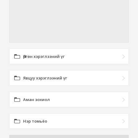
Өргөн хэрэглээний үг
Явцуу хэрэглээний үг
Аман зохиол
Нэр томьёо