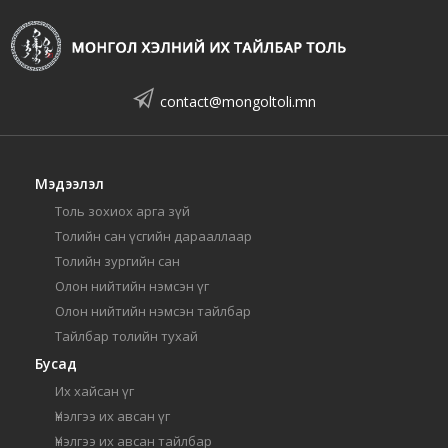
contact@mongoltoli.mn
Мэдээлэл
Толь зохиох арга зүй
Толийн сан үсгийн дарааллаар
Толийн зургийн сан
Олон нийтийн нэмсэн үг
Олон нийтийн нэмсэн тайлбар
Тайлбар толийн тухай
Бусад
Их хайсан үг
Үнэлгээ их авсан үг
Үнэлгээ их авсан тайлбар