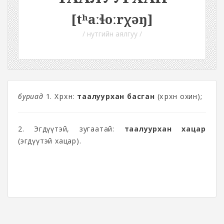
[tʰaːɬoːrχəŋ]
/ нутгийн аялгуу /
буриад
1. Хөөрхөн:
таалуурхан басган
(хөөрхөн охин);
2. Эгдүүтэй, зугаатай:
таалуурхан хацар
(эгдүүтэй хацар).