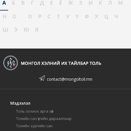
А
Б
В
Г
Д
Е
Ё
Ж
З
И
К
Л
М
Н
О
П
Р
С
Т
У
Ү
Ф
Х
Ц
Ч
Ш
Э
Ю
Я
contact@mongoltoli.mn
Мэдээлэл
Толь зохиох арга зүй
Толийн сан үсгийн дарааллаар
Толийн зургийн сан