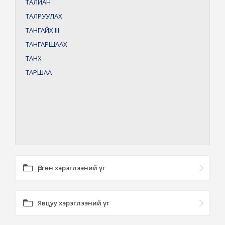
ТАЛИАН
ТАЛРУУЛАХ
ТАНГАЙХ
III
ТАНГАРШААХ
ТАНХ
ТАРШАА
Өргөн хэрэглээний үг
Явцуу хэрэглээний үг