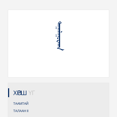
ᠲᠠᠭᠠᠯᠠᠭᠤᠷᠬᠠᠨ
ХӨРШ
ҮГ
ТААМТАЙ
ТАЛААН
II