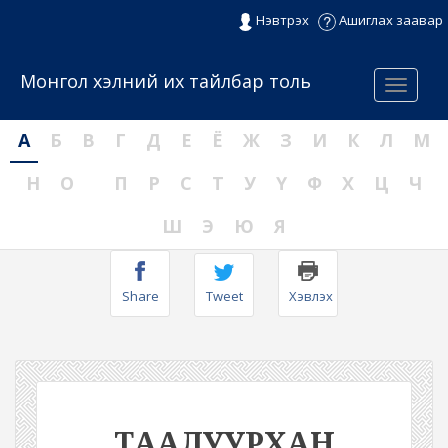
Нэвтрэх
Ашиглах заавар
Монгол хэлний их тайлбар толь
Menu
А
Б
В
Г
Д
Е
Ё
Ж
З
И
К
Л
М
Н
О
П
Р
С
Т
У
Ү
Ф
Х
Ц
Ч
Ш
Э
Ю
Я
Share
Tweet
Хэвлэх
ТААЛУУРХАН