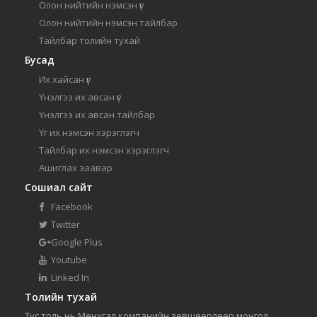
Олон нийтийн нэмсэн үг
Олон нийтийн нэмсэн тайлбар
Тайлбар толийн тухай
Бусад
Их хайсан үг
Үнэлгээ их авсан үг
Үнэлгээ их авсан тайлбар
Үг их нэмсэн хэрэглэгч
Тайлбар их нэмсэн хэрэглэгч
Ашиглах заавар
Сошиал сайт
Facebook
Twitter
Google Plus
Youtube
Linked In
Толийн тухай
Тус толь нь Мөнхгал компанийн зөвшөөрлөөр монгол