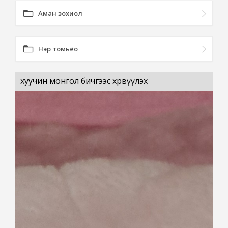
Аман зохиол
Нэр томьёо
хуучин монгол бичгээс хөрвүүлэх