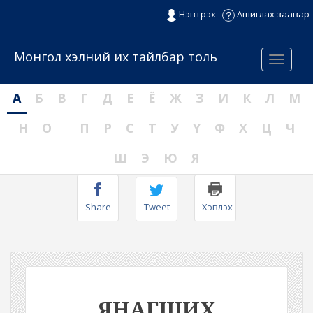
Нэвтрэх
Ашиглах заавар
Монгол хэлний их тайлбар толь
Menu
А
Б
В
Г
Д
Е
Ё
Ж
З
И
К
Л
М
Н
О
П
Р
С
Т
У
Ү
Ф
Х
Ц
Ч
Ш
Э
Ю
Я
Share
Tweet
Хэвлэх
ЯНАГШИХ