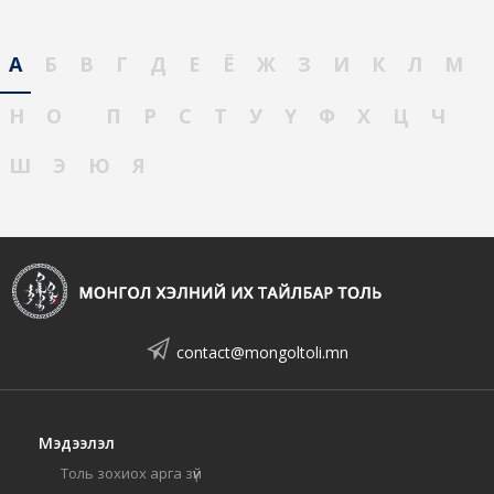
А
Б
В
Г
Д
Е
Ё
Ж
З
И
К
Л
М
Н
О
П
Р
С
Т
У
Ү
Ф
Х
Ц
Ч
Ш
Э
Ю
Я
contact@mongoltoli.mn
Мэдээлэл
Толь зохиох арга зүй