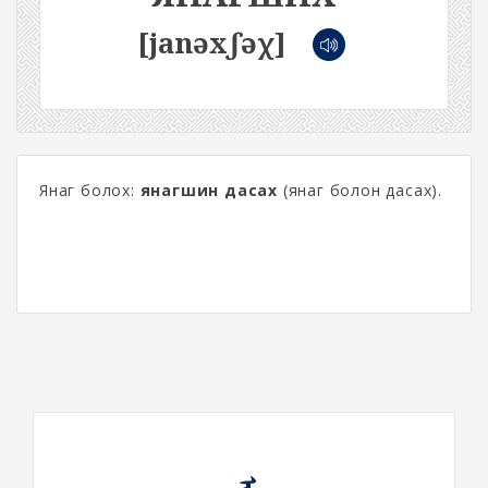
[janəxʃəχ]
Янаг болох:
янагшин дасах
(янаг болон дасах).