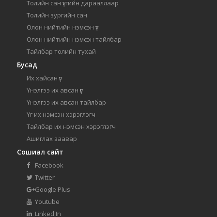
Толийн сан үсгийн дарааллаар
Толийн зургийн сан
Олон нийтийн нэмсэн үг
Олон нийтийн нэмсэн тайлбар
Тайлбар толийн тухай
Бусад
Их хайсан үг
Үнэлгээ их авсан үг
Үнэлгээ их авсан тайлбар
Үг их нэмсэн хэрэглэгч
Тайлбар их нэмсэн хэрэглэгч
Ашиглах заавар
Сошиал сайт
Facebook
Twitter
Google Plus
Youtube
Linked In