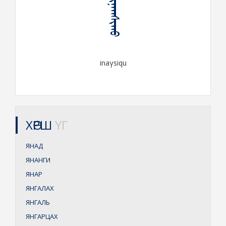
ᠢᠨᠠᠭᠰᠢᠬᠤ
inaγsiqu
ХӨРШ
ҮГ
ЯНАД
ЯНАНГИ
ЯНАР
ЯНГАЛАХ
ЯНГАЛЬ
ЯНГАРЦАХ