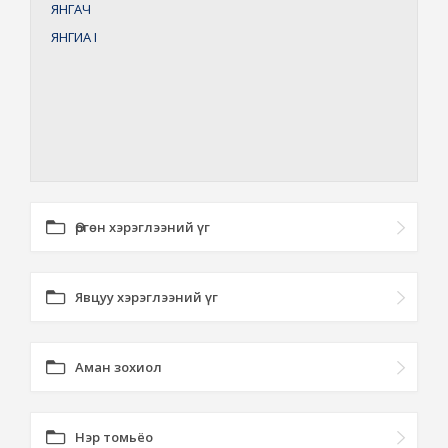
ЯНГАЧ
ЯНГИА
I
Өргөн хэрэглээний үг
Явцуу хэрэглээний үг
Аман зохиол
Нэр томьёо